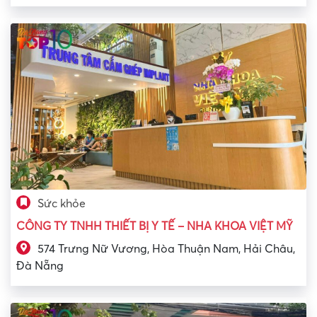
Sức khỏe
CÔNG TY TNHH THIẾT BỊ Y TẾ – NHA KHOA VIỆT MỸ
574 Trưng Nữ Vương, Hòa Thuận Nam, Hải Châu,
Đà Nẵng