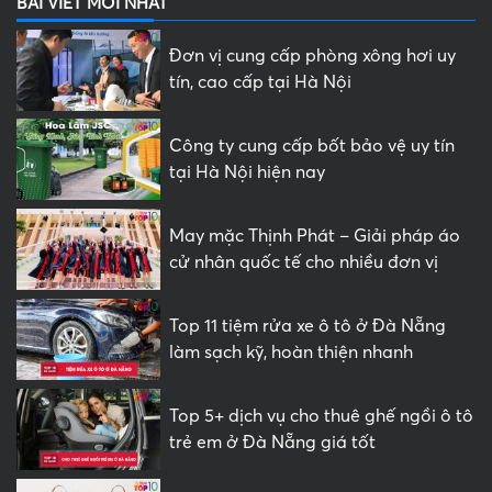
BÀI VIẾT MỚI NHẤT
Đơn vị cung cấp phòng xông hơi uy
tín, cao cấp tại Hà Nội
Công ty cung cấp bốt bảo vệ uy tín
tại Hà Nội hiện nay
May mặc Thịnh Phát – Giải pháp áo
cử nhân quốc tế cho nhiều đơn vị
Top 11 tiệm rửa xe ô tô ở Đà Nẵng
làm sạch kỹ, hoàn thiện nhanh
Top 5+ dịch vụ cho thuê ghế ngồi ô tô
trẻ em ở Đà Nẵng giá tốt