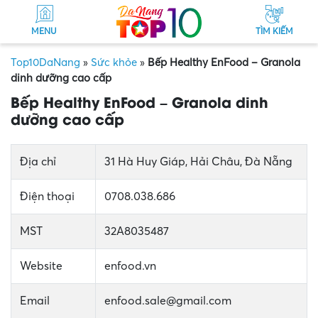
MENU
TÌM KIẾM
Top10DaNang
»
Sức khỏe
»
Bếp Healthy EnFood – Granola
dinh dưỡng cao cấp
Bếp Healthy EnFood – Granola dinh
dưỡng cao cấp
Địa chỉ
31 Hà Huy Giáp, Hải Châu, Đà Nẵng
Điện thoại
0708.038.686
MST
32A8035487
Website
enfood.vn
Email
enfood.sale@gmail.com