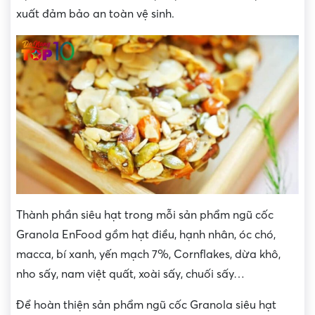
xuất đảm bảo an toàn vệ sinh.
Thành phần siêu hạt trong mỗi sản phẩm ngũ cốc
Granola EnFood gồm hạt điều, hạnh nhân, óc chó,
macca, bí xanh, yến mạch 7%, Cornflakes, dừa khô,
nho sấy, nam việt quất, xoài sấy, chuối sấy…
Để hoàn thiện sản phẩm ngũ cốc Granola siêu hạt