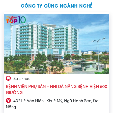
CÔNG TY CÙNG NGÀNH NGHỀ
Sức khỏe
BỆNH VIỆN PHỤ SẢN – NHI ĐÀ NẴNG BỆNH VIỆN 600
GIƯỜNG
402 Lê Văn Hiến , Khuê Mỹ, Ngũ Hành Sơn, Đà
Nẵng