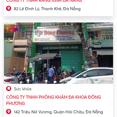
CÔNG TY TNHH RĂNG XINH ĐÀ NẴNG
82 Lê Đình Lý, Thanh Khê, Đà Nẵng
Sức khỏe
CÔNG TY TNHH PHÒNG KHÁM ĐA KHOA ĐÔNG
PHƯƠNG
142 Triệu Nữ Vương, Quận Hải Châu, Đà Nẵng