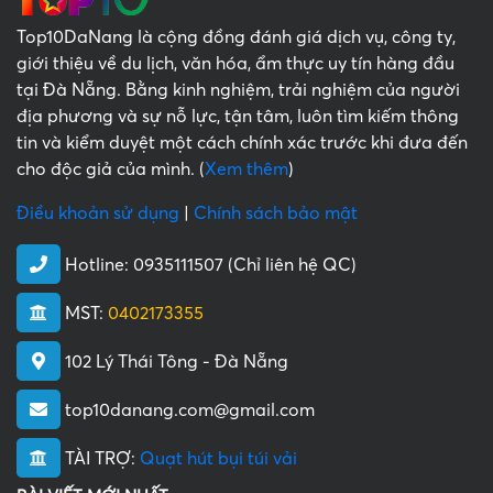
Top10DaNang là cộng đồng đánh giá dịch vụ, công ty,
giới thiệu về du lịch, văn hóa, ẩm thực uy tín hàng đầu
tại Đà Nẵng. Bằng kinh nghiệm, trải nghiệm của người
địa phương và sự nỗ lực, tận tâm, luôn tìm kiếm thông
tin và kiểm duyệt một cách chính xác trước khi đưa đến
cho độc giả của mình. (
Xem thêm
)
Điều khoản sử dụng
|
Chính sách bảo mật
Hotline:
0935111507 (Chỉ liên hệ QC)
MST:
0402173355
102 Lý Thái Tông - Đà Nẵng
top10danang.com@gmail.com
TÀI TRỢ:
Quạt hút bụi túi vải