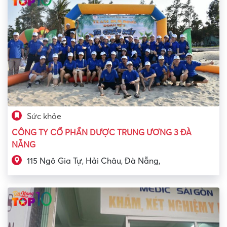
Sức khỏe
CÔNG TY CỔ PHẦN DƯỢC TRUNG ƯƠNG 3 ĐÀ
NẴNG
115 Ngô Gia Tự, Hải Châu, Đà Nẵng,