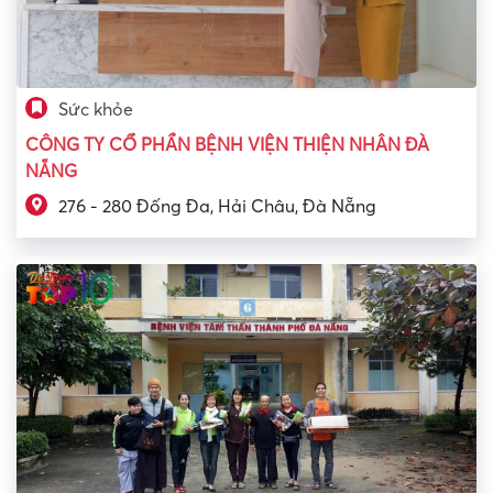
Sức khỏe
CÔNG TY CỔ PHẦN BỆNH VIỆN THIỆN NHÂN ĐÀ
NẴNG
276 - 280 Đống Đa, Hải Châu, Đà Nẵng