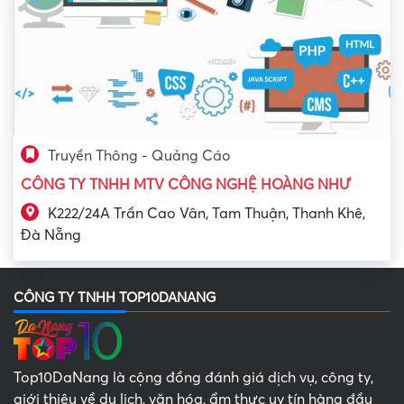
Truyền Thông - Quảng Cáo
CÔNG TY TNHH MTV CÔNG NGHỆ HOÀNG NHƯ
K222/24A Trần Cao Vân, Tam Thuận, Thanh Khê,
Đà Nẵng
CÔNG TY TNHH TOP10DANANG
Top10DaNang là cộng đồng đánh giá dịch vụ, công ty,
giới thiệu về du lịch, văn hóa, ẩm thực uy tín hàng đầu