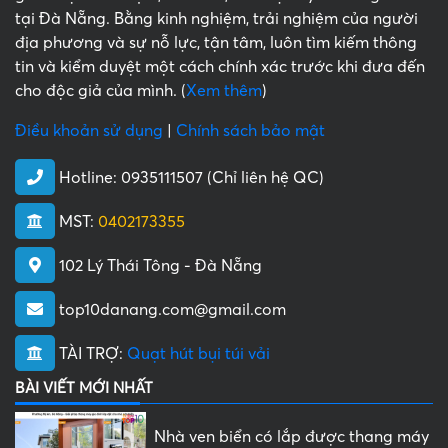
tại Đà Nẵng. Bằng kinh nghiệm, trải nghiệm của người
địa phương và sự nỗ lực, tận tâm, luôn tìm kiếm thông
tin và kiểm duyệt một cách chính xác trước khi đưa đến
cho độc giả của mình. (
Xem thêm
)
Điều khoản sử dụng
|
Chính sách bảo mật
Hotline:
0935111507 (Chỉ liên hệ QC)
MST:
0402173355
102 Lý Thái Tông - Đà Nẵng
top10danang.com@gmail.com
TÀI TRỢ:
Quạt hút bụi túi vải
BÀI VIẾT MỚI NHẤT
Nhà ven biển có lắp được thang máy