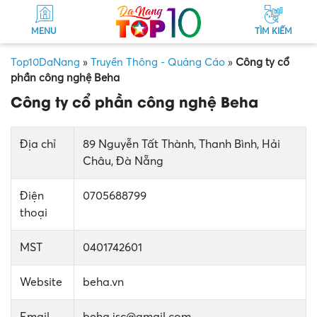
MENU
TÌM KIẾM
Top10DaNang
»
Truyền Thông - Quảng Cáo
»
Công ty cổ
phần công nghệ Beha
Công ty cổ phần công nghệ Beha
Địa chỉ
89 Nguyễn Tất Thành, Thanh Bình, Hải
Châu, Đà Nẵng
Điện
0705688799
thoại
MST
0401742601
Website
beha.vn