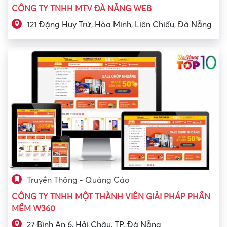
CÔNG TY TNHH MTV ĐÀ NẴNG WEB
121 Đặng Huy Trứ, Hòa Minh, Liên Chiểu, Đà Nẵng
Truyền Thông - Quảng Cáo
CÔNG TY TNHH MỘT THÀNH VIÊN GIẢI PHÁP PHẦN
MỀM W360
27 Bình An 6, Hải Châu, TP. Đà Nẵng