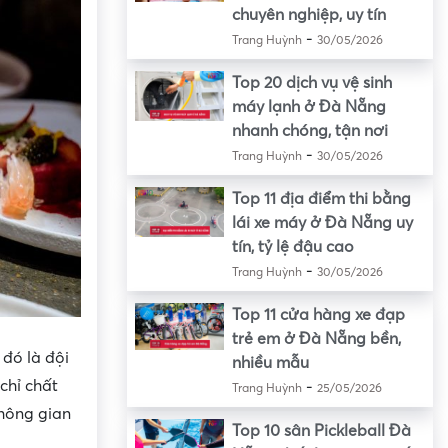
chuyên nghiệp, uy tín
-
Trang Huỳnh
30/05/2026
Top 20 dịch vụ vệ sinh
máy lạnh ở Đà Nẵng
nhanh chóng, tận nơi
-
Trang Huỳnh
30/05/2026
Top 11 địa điểm thi bằng
lái xe máy ở Đà Nẵng uy
tín, tỷ lệ đậu cao
-
Trang Huỳnh
30/05/2026
Top 11 cửa hàng xe đạp
trẻ em ở Đà Nẵng bền,
đó là đội
nhiều mẫu
chỉ chất
-
Trang Huỳnh
25/05/2026
hông gian
Top 10 sân Pickleball Đà