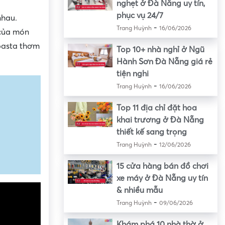
nghẹt ở Đà Nẵng uy tín,
phục vụ 24/7
nhau.
-
Trang Huỳnh
16/06/2026
 của món
 pasta thơm
Top 10+ nhà nghỉ ở Ngũ
Hành Sơn Đà Nẵng giá rẻ
tiện nghi
-
Trang Huỳnh
16/06/2026
Top 11 địa chỉ đặt hoa
khai trương ở Đà Nẵng
thiết kế sang trọng
-
Trang Huỳnh
12/06/2026
15 cửa hàng bán đồ chơi
xe máy ở Đà Nẵng uy tín
& nhiều mẫu
-
Trang Huỳnh
09/06/2026
Khám phá 10 nhà thờ ở