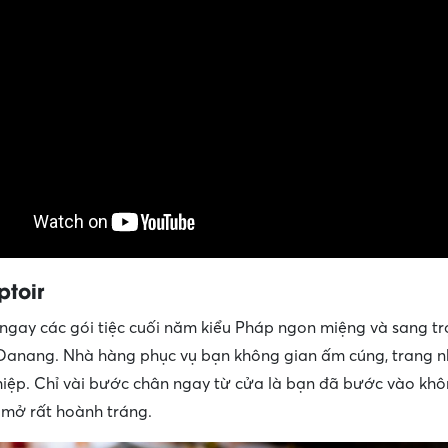
toir
gay các gói tiệc cuối năm kiểu Pháp ngon miệng và sang tr
anang. Nhà hàng phục vụ bạn không gian ấm cúng, trang nh
iệp. Chỉ vài bước chân ngay từ cửa là bạn đã bước vào khô
mở rất hoành tráng.