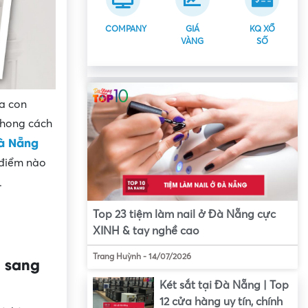
COMPANY
GIÁ
KQ XỔ
VÀNG
SỐ
ủa con
phong cách
à Nẵng
 điểm nào
.
Top 23 tiệm làm nail ở Đà Nẵng cực
XINH & tay nghề cao
Trang Huỳnh
-
14/07/2026
 sang
Két sắt tại Đà Nẵng | Top
12 cửa hàng uy tín, chính