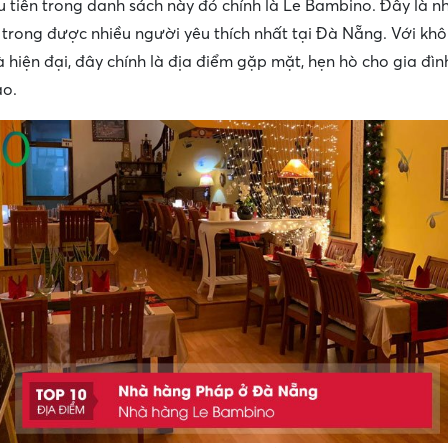
u tiên trong danh sách này đó chính là Le Bambino. Đây là 
trong được nhiều người yêu thích nhất tại Đà Nẵng. Với kh
 hiện đại, đây chính là địa điểm gặp mặt, hẹn hò cho gia đìn
ảo.