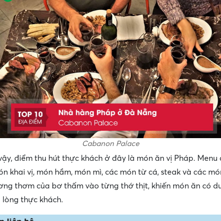
Cabanon Palace
vậy, điểm thu hút thực khách ở đây là món ăn vị Pháp. Menu
n khai vị, món hầm, món mì, các món từ cá, steak và các mó
ng thơm của bơ thấm vào từng thớ thịt, khiến món ăn có dư
 lòng thực khách.
n liên hệ