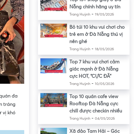
Nẵng chính hãng uy tín
-
Trang Huỳnh
19/05/2026
Bỏ túi 10 khu vui chơi cho
trẻ em ở Đà Nẵng thú vị
nên ghé
-
Trang Huỳnh
18/05/2026
Top 7 khu vui chơi cảm
giác mạnh ở Đà Nẵng
cực HOT, “CỰC ĐÃ”
-
Trang Huỳnh
10/05/2026
 quán đa
Top 10 quán cafe view
Rooftop Đà Nẵng cực
n tráng
chill được checkin nhiều
 vị khó
-
Trang Huỳnh
04/05/2026
Xã đảo Tam Hải – Góc