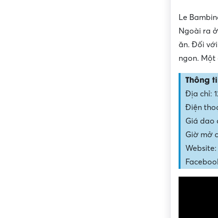
Le Bambino
Ngoài ra ở
ăn. Đối vớ
ngon. Một 
Thông ti
Địa chỉ:
Điện tho
Giá dao 
Giờ mở c
Website:
Faceboo