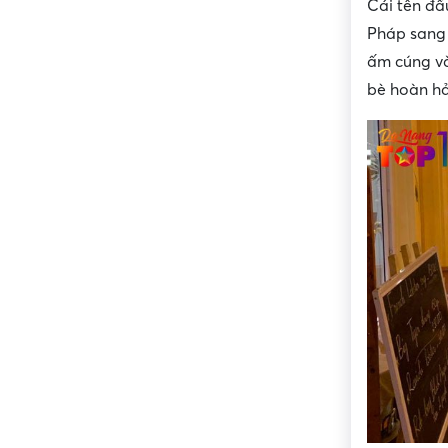
Cái tên đầ
Pháp sang 
ấm cúng và
bè hoàn h