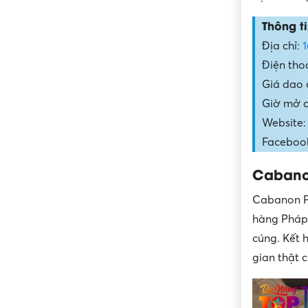
Thông ti
Địa chỉ:
Điện tho
Giá dao 
Giờ mở c
Website:
Faceboo
Cabano
Cabanon Pa
hàng Pháp 
cúng. Kết
gian thật c