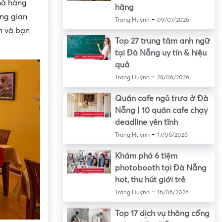
nhà hàng
hãng
ông gian
-
Trang Huỳnh
09/07/2026
h và bạn
Top 27 trung tâm anh ngữ
tại Đà Nẵng uy tín & hiệu
quả
-
Trang Huỳnh
28/06/2026
Quán cafe ngủ trưa ở Đà
Nẵng | 10 quán cafe chạy
deadline yên tĩnh
-
Trang Huỳnh
17/06/2026
Khám phá 6 tiệm
photobooth tại Đà Nẵng
hot, thu hút giới trẻ
-
Trang Huỳnh
16/06/2026
Top 17 dịch vụ thông cống