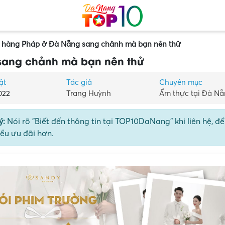
 hàng Pháp ở Đà Nẵng sang chảnh mà bạn nên thử
sang chảnh mà bạn nên thử
ật
Tác giả
Chuyên mục
022
Trang Huỳnh
Ẩm thực tại Đà N
ý:
Nói rõ "Biết đến thông tin tại TOP10DaNang" khi liên hệ, đ
ều ưu đãi hơn.