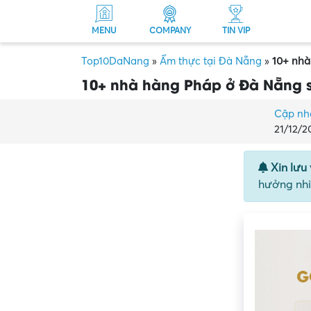
MENU
COMPANY
TIN VIP
Top10DaNang
»
Ẩm thực tại Đà Nẵng
»
10+ nhà
10+ nhà hàng Pháp ở Đà Nẵng 
Cập nh
21/12/2
Xin lưu 
hưởng nhi