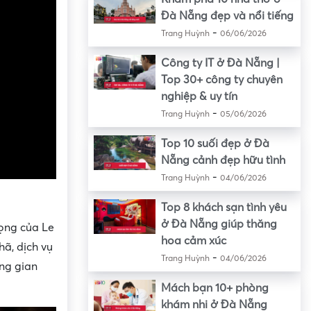
Đà Nẵng đẹp và nổi tiếng
-
Trang Huỳnh
06/06/2026
Công ty IT ở Đà Nẵng |
Top 30+ công ty chuyên
nghiệp & uy tín
-
Trang Huỳnh
05/06/2026
Top 10 suối đẹp ở Đà
Nẵng cảnh đẹp hữu tình
-
Trang Huỳnh
04/06/2026
Top 8 khách sạn tình yêu
ở Đà Nẵng giúp thăng
ọng của Le
hoa cảm xúc
ã, dịch vụ
-
Trang Huỳnh
04/06/2026
ng gian
Mách bạn 10+ phòng
khám nhi ở Đà Nẵng