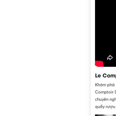
Le Comp
Khám phá n
Comptoir D
chuyên ngh
quầy rượu 