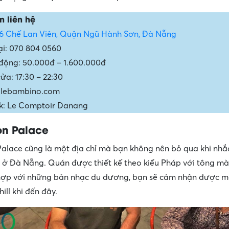
n liên hệ
16 Chế Lan Viên, Quận Ngũ Hành Sơn, Đà Nẵng
ại: 070 804 0560
động: 50.000đ – 1.600.000đ
ửa: 17:30 – 22:30
 lebambino.com
k: Le Comptoir Danang
n Palace
lace cũng là một địa chỉ mà bạn không nên bỏ qua khi nhắ
ở Đà Nẵng. Quán được thiết kế theo kiểu Pháp với tông m
 hợp với những bản nhạc du dương, bạn sẽ cảm nhận được m
hill khi đến đây.