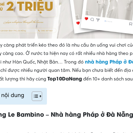
y càng phát triển kéo theo đó là nhu cầu ăn uống vui chơi c
 càng cao. Ở nước ta hiện nay có rất nhiều nhà hàng theo 
nhà hàng Pháp ở Đ
i như Hàn Quốc, Nhật Bản… Trong đó
a chỉ được nhiều người quan tâm. Nếu bạn chưa biết đến địa
Top10DaNang
t lượng thì hãy cùng
đến 10+ danh sách sau
 nội dung
ng Le Bambino – Nhà hàng Pháp ở Đà Nẵng