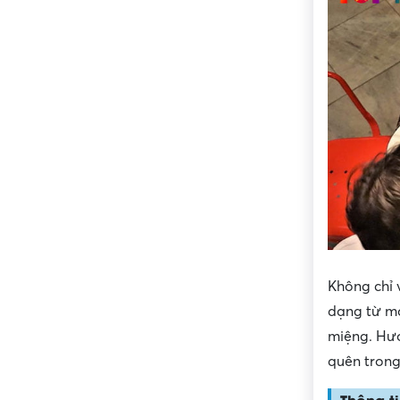
Không chỉ 
dạng từ mó
miệng. Hươ
quên trong
Thông ti