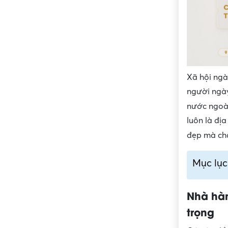
Xã hội ngà
người ngày
nước ngoà
luôn là đị
đẹp mà chấ
Mục lục
Nhà hà
trọng