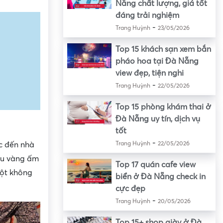
Nẵng chất lượng, giá tốt
đáng trải nghiệm
-
Trang Huỳnh
23/05/2026
Top 15 khách sạn xem bắn
pháo hoa tại Đà Nẵng
view đẹp, tiện nghi
-
Trang Huỳnh
22/05/2026
Top 15 phòng khám thai ở
Đà Nẵng uy tín, dịch vụ
tốt
-
c đến nhà
Trang Huỳnh
22/05/2026
àu vàng ấm
Top 17 quán cafe view
ột không
biển ở Đà Nẵng check in
cực đẹp
-
Trang Huỳnh
20/05/2026
Top 15+ shop giày ở Đà