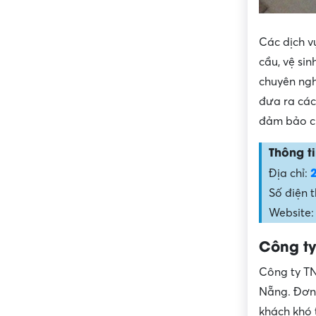
Các dịch v
cầu, vệ si
chuyên ngh
đưa ra các
đảm bảo cu
Thông ti
Địa chỉ:
Số điện 
Website:
Công ty
Công ty TN
Nẵng. Đơn 
khách khó 