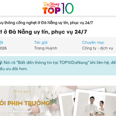
 vụ thông cống nghẹt ở Đà Nẵng uy tín, phục vụ 24/7
t ở Đà Nẵng uy tín, phục vụ 24/7
ật
Tác giả
Chuyên mục
2026
Trang Huỳnh
Công ty - dịch vụ
ý:
Nói rõ "Biết đến thông tin tại TOP10DaNang" khi liên hệ, đ
ều ưu đãi hơn.