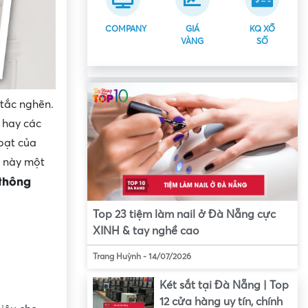
COMPANY
GIÁ
KQ XỔ
VÀNG
SỐ
 tắc nghẽn.
 hay các
oạt của
ề này một
thông
!
Top 23 tiệm làm nail ở Đà Nẵng cực
XINH & tay nghề cao
Trang Huỳnh
-
14/07/2026
Két sắt tại Đà Nẵng | Top
12 cửa hàng uy tín, chính