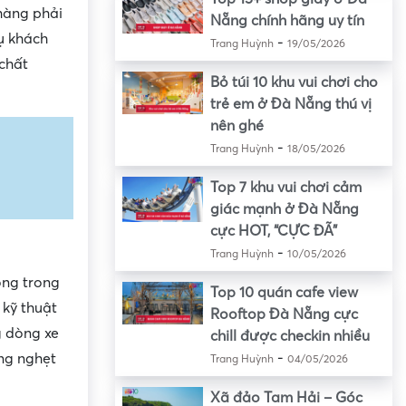
hàng phải
Nẵng chính hãng uy tín
vụ khách
-
Trang Huỳnh
19/05/2026
 chất
Bỏ túi 10 khu vui chơi cho
trẻ em ở Đà Nẵng thú vị
nên ghé
-
Trang Huỳnh
18/05/2026
Top 7 khu vui chơi cảm
giác mạnh ở Đà Nẵng
cực HOT, “CỰC ĐÃ”
-
Trang Huỳnh
10/05/2026
ộng trong
Top 10 quán cafe view
 kỹ thuật
Rooftop Đà Nẵng cực
g dòng xe
chill được checkin nhiều
-
ng nghẹt
Trang Huỳnh
04/05/2026
Xã đảo Tam Hải – Góc