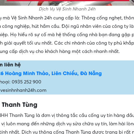
Dịch Vụ Vệ Sinh Nhanh 24h
ụ mà Vệ Sinh Nhanh 24h cung cấp là: Thông cống nghẹt, thô
nh công nghiệp, hút hầm cầu. Đội ngũ nhân viên của công ty l
iệp. Họ hiểu rõ sự cố mà hệ thống cống nhà bạn đang gặp 
h giải quyết tối ưu nhất. Các chi nhánh của công ty phủ khắ
ng cấp dịch vụ cho khách hàng một cách nhanh nhất.
n liên hệ
26 Hoàng Minh Thảo, Liên Chiểu, Đà Nẵng
thoại: 0935 252 900
 vesinhnhanh24h.com
 Thanh Tùng
HH Thanh Tùng là đơn vị thông tắc cầu cống uy tín hàng đầu
vị luôn mang đến những dịch vụ sửa chữa uy tín, làm hài lòn
tính nhất. Dịch vụ thông cống Thanh Tùng được trang bị rất 