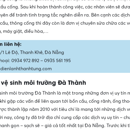
cầu cống. Sau khi hoàn thành công việc, các nhân viên sẽ đưa
uyên để tránh tình trạng tắc nghẽn diễn ra. Bên cạnh các dịch
cầu, thông cống thì đây còn là đơn vị chuyên sửa chữa các 
h, máy giặt, điều hòa,…
n liên hệ:
 6/1 Lê Độ, Thanh Khê, Đà Nẵng
hoại: 0934 972 892 – 0935 561 195
 dienlanhthanhtung.com
 vệ sinh môi trường Đà Thành
 sinh môi trường Đà Thành là một trong những đơn vị uy tín
ệ khi gặp các vấn đề liên quan tới bồn cầu, cống rãnh, ống t
ợc thành lập năm 2010 với tiêu chí là mang tới những dịch vụ
ới nay, công ty đã trở địa chỉ cung cấp các dịch vụ uy tín – c
hanh gọn – sạch sẽ – giá cả tốt nhất tại Đà Nẵng. Trước khi 