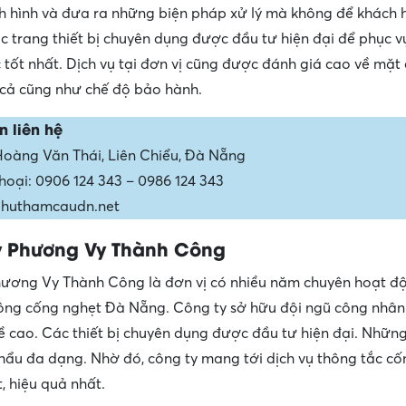
nh hình và đưa ra những biện pháp xử lý mà không để khách 
ác trang thiết bị chuyên dụng được đầu tư hiện đại để phục 
tốt nhất. Dịch vụ tại đơn vị cũng được đánh giá cao về mặt
 cả cũng như chế độ bảo hành.
n liên hệ
 Hoàng Văn Thái, Liên Chiểu, Đà Nẵng
thoại: 0906 124 343 – 0986 124 343
 huthamcaudn.net
y Phương Vy Thành Công
ương Vy Thành Công là đơn vị có nhiều năm chuyên hoạt đ
hông cống nghẹt Đà Nẵng. Công ty sở hữu đội ngũ công nhân
ề cao. Các thiết bị chuyên dụng được đầu tư hiện đại. Nhữn
hẩu đa dạng. Nhờ đó, công ty mang tới dịch vụ thông tắc cố
, hiệu quả nhất.