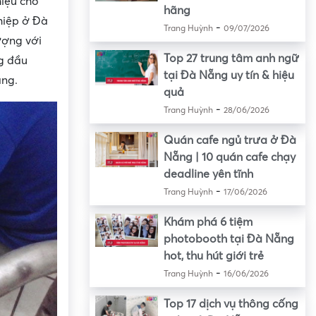
hiệu cho
hãng
hiệp ở Đà
-
Trang Huỳnh
09/07/2026
ượng với
Top 27 trung tâm anh ngữ
g đầu
tại Đà Nẵng uy tín & hiệu
ẵng.
quả
-
Trang Huỳnh
28/06/2026
Quán cafe ngủ trưa ở Đà
Nẵng | 10 quán cafe chạy
deadline yên tĩnh
-
Trang Huỳnh
17/06/2026
Khám phá 6 tiệm
photobooth tại Đà Nẵng
hot, thu hút giới trẻ
-
Trang Huỳnh
16/06/2026
Top 17 dịch vụ thông cống