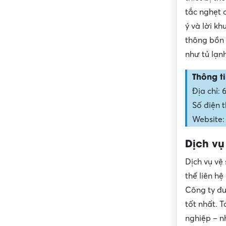
tắc nghẹt 
ý và lời kh
thông bồn 
như tủ lạn
Thông ti
Địa chỉ:
Số điện t
Website:
Dịch vụ
Dịch vụ vệ
thể liên h
Công ty đư
tốt nhất. T
nghiệp – n