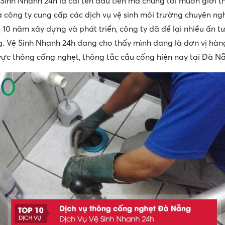
 Sinh Nhanh 24h là cái tên đầu tiên mà chúng tôi muốn giới t
à công ty cung cấp các dịch vụ vệ sinh môi trường chuyên ng
10 năm xây dựng và phát triển, công ty đã để lại nhiều ấn t
. Vệ Sinh Nhanh 24h đang cho thấy mình đang là đơn vị hàn
 vực thông cống nghẹt, thông tắc cầu cống hiện nay tại Đà N