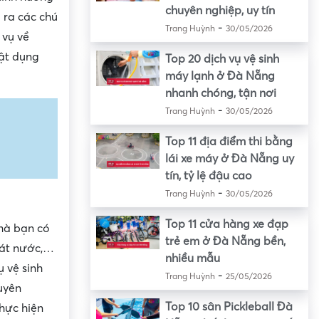
chuyên nghiệp, uy tín
 ra các chú
-
Trang Huỳnh
30/05/2026
 vụ về
vật dụng
Top 20 dịch vụ vệ sinh
máy lạnh ở Đà Nẵng
nhanh chóng, tận nơi
-
Trang Huỳnh
30/05/2026
Top 11 địa điểm thi bằng
lái xe máy ở Đà Nẵng uy
tín, tỷ lệ đậu cao
-
Trang Huỳnh
30/05/2026
Top 11 cửa hàng xe đạp
 mà bạn có
trẻ em ở Đà Nẵng bền,
hoát nước,…
nhiều mẫu
 vệ sinh
-
Trang Huỳnh
25/05/2026
huyên
Top 10 sân Pickleball Đà
thực hiện