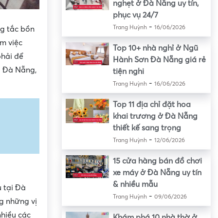
nghẹt ở Đà Nẵng uy tín,
phục vụ 24/7
-
Trang Huỳnh
16/06/2026
ng tắc bồn
àm việc
Top 10+ nhà nghỉ ở Ngũ
phải để
Hành Sơn Đà Nẵng giá rẻ
p Đà Nẵng,
tiện nghi
-
Trang Huỳnh
16/06/2026
Top 11 địa chỉ đặt hoa
khai trương ở Đà Nẵng
thiết kế sang trọng
-
Trang Huỳnh
12/06/2026
15 cửa hàng bán đồ chơi
xe máy ở Đà Nẵng uy tín
& nhiều mẫu
 tại Đà
-
Trang Huỳnh
09/06/2026
g những vị
nhiều các
Khám phá 10 nhà thờ ở