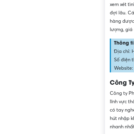
xem xét tì
đợi lâu. C
hàng được 
lượng, giá
Thông ti
Địa chỉ:
Số điện 
Website:
Công T
Công ty Ph
lĩnh vực t
có tay ngh
hút nhập k
nhanh nhất