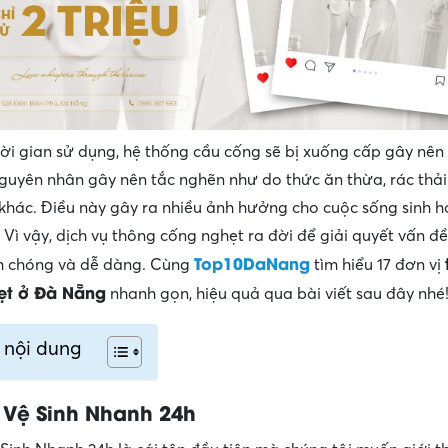
ời gian sử dụng, hệ thống cầu cống sẽ bị xuống cấp gây nên
guyên nhân gây nên tắc nghẽn như do thức ăn thừa, rác thải
hác. Điều này gây ra nhiều ảnh hưởng cho cuộc sống sinh h
 Vì vậy, dịch vụ thông cống nghẹt ra đời để giải quyết vấn đ
Top10DaNang
h chóng và dễ dàng. Cùng
tìm hiểu 17 đơn vị
ẹt ở Đà Nẵng
nhanh gọn, hiệu quả qua bài viết sau đây nhé
 nội dung
 Vệ Sinh Nhanh 24h