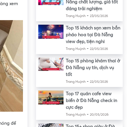
Nẵng chất lượng, giá tốt
 hàng xem
đáng trải nghiệm
-
Trang Huỳnh
23/05/2026
Top 15 khách sạn xem bắn
pháo hoa tại Đà Nẵng
view đẹp, tiện nghi
-
Trang Huỳnh
22/05/2026
Top 15 phòng khám thai ở
Đà Nẵng uy tín, dịch vụ
tốt
-
Trang Huỳnh
22/05/2026
Top 17 quán cafe view
biển ở Đà Nẵng check in
cực đẹp
-
Trang Huỳnh
20/05/2026
chóng để
Top 15+ shop giày ở Đà