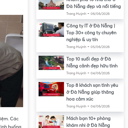
Đà Nẵng đẹp và nổi tiếng
-
Trang Huỳnh
06/06/2026
Công ty IT ở Đà Nẵng |
Top 30+ công ty chuyên
nghiệp & uy tín
-
Trang Huỳnh
05/06/2026
Top 10 suối đẹp ở Đà
Nẵng cảnh đẹp hữu tình
-
Trang Huỳnh
04/06/2026
Top 8 khách sạn tình yêu
ở Đà Nẵng giúp thăng
hoa cảm xúc
-
Trang Huỳnh
04/06/2026
Mách bạn 10+ phòng
hiệm. Các
khám nhi ở Đà Nẵng
 tình huống