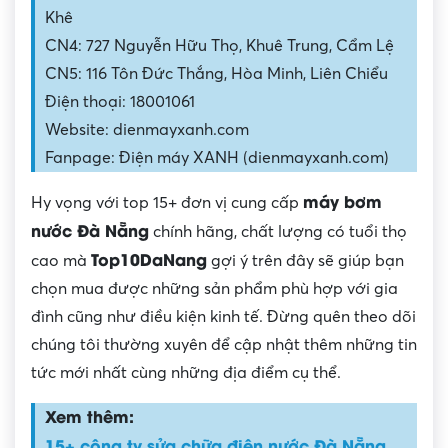
Khê
CN4: 727 Nguyễn Hữu Thọ, Khuê Trung, Cẩm Lệ
CN5: 116 Tôn Đức Thắng, Hòa Minh, Liên Chiểu
Điện thoại: 18001061
Website: dienmayxanh.com
Fanpage: Điện máy XANH (dienmayxanh.com)
máy bơm
Hy vọng với top 15+ đơn vị cung cấp
nước Đà Nẵng
chính hãng, chất lượng có tuổi thọ
Top10DaNang
cao mà
gợi ý trên đây sẽ giúp bạn
chọn mua được những sản phẩm phù hợp với gia
đình cũng như điều kiện kinh tế. Đừng quên theo dõi
chúng tôi thường xuyên để cập nhật thêm những tin
tức mới nhất cùng những địa điểm cụ thể.
Xem thêm:
15+ công ty sửa chữa điện nước Đà Nẵng