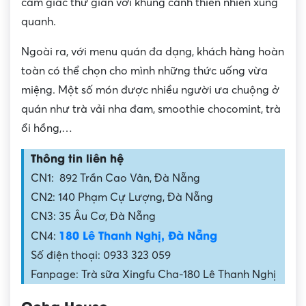
cảm giác thư giãn với khung cảnh thiên nhiên xung
quanh.
Ngoài ra, với menu quán đa dạng, khách hàng hoàn
toàn có thể chọn cho mình những thức uống vừa
miệng. Một số món được nhiều người ưa chuộng ở
quán như trà vải nha đam, smoothie chocomint, trà
ổi hồng,…
Thông tin liên hệ
CN1: 892 Trần Cao Vân, Đà Nẵng
CN2: 140 Phạm Cự Lượng, Đà Nẵng
CN3: 35 Âu Cơ, Đà Nẵng
180 Lê Thanh Nghị, Đà Nẵng
CN4:
Số điện thoại: 0933 323 059
Fanpage: Trà sữa Xingfu Cha-180 Lê Thanh Nghị
Ocha House