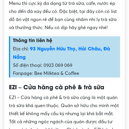
Menu thì cực kỳ đa dạng từ trà sữa, cafe, nước ép
cho đến đá xay đều có. Đặc biệt, tại đây còn có list
đồ ăn vặt ngon rẻ để bạn cùng nhâm nhi ly trà sữa
và thưởng thức. Nếu có dịp hãy ghé ngay nhé!
Thông tin liên hệ
93 Nguyễn Hữu Thọ, Hải Châu, Đà
Địa chỉ:
Nẵng
Số điện thoại: 0923 069 069
Fanpage: Bee Milktea & Coffee
EZI – Cửa hàng cà phê & trà sữa
EZI – Cửa hàng cà phê & trà sữa cũng là một quán
trà sữa khá quen thuộc. Quán sở hữu cho mình một
thiết kế không mấy cầu kỳ nhưng lại khá bắt mắt.
Tất cả những ngóc ngách của quán được đầu tư