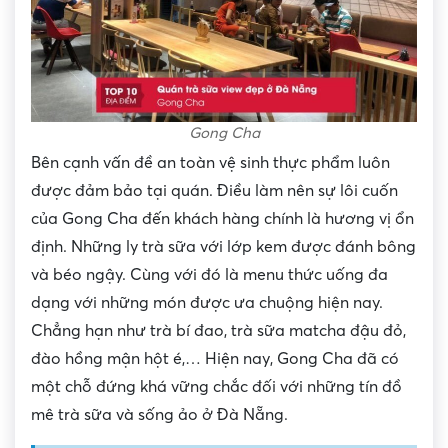
Gong Cha
Bên cạnh vấn đề an toàn vệ sinh thực phẩm luôn
được đảm bảo tại quán. Điều làm nên sự lôi cuốn
của Gong Cha đến khách hàng chính là hương vị ổn
định. Những ly trà sữa với lớp kem được đánh bông
và béo ngậy. Cùng với đó là menu thức uống đa
dạng với những món được ưa chuộng hiện nay.
Chẳng hạn như trà bí đao, trà sữa matcha đậu đỏ,
đào hồng mận hột é,… Hiện nay, Gong Cha đã có
một chỗ đứng khá vững chắc đối với những tín đồ
mê trà sữa và sống ảo ở Đà Nẵng.