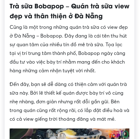
Trà sữa Bobapop – Quán trà sữa view
đẹp và thân thiện ở Đà Nẵng
Cũng là một trong những quán trà sữa có view đẹp
ở Đà Nẵng – Bobapop. Đây đang là cái tên thu hút
sự quan tâm của nhiều tín đồ mê trà sữa. Tọa lạc
tại vị trí trung tâm thành phố, Bobapop ngày càng
đầu tư vào việc bày trí nhằm mang đến cho khách
hàng những cảm nhận tuyệt vời nhất.
Đến đây, bạn sẽ dễ dàng có thiện cảm với quán trà
sữa này. Bởi lẽ thiết kế quán được bày trí vô cùng
nhẹ nhàng, đơn giản nhưng rất đỗi gần gũi. Bên
trong quán cũng rất rộng rãi, có lắp đặt điều hoà và
có cả view giếng trời thoáng đãng và mát mẻ.