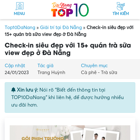
MENU
TÌM KIẾM
Top10DaNang
»
Giải trí tại Đà Nẵng
»
Check-in siêu đẹp với
15+ quán trà sữa view đẹp ở Đà Nẵng
Check-in siêu đẹp với 15+ quán trà sữa
view đẹp ở Đà Nẵng
Cập nhật
Tác giả
Chuyên mục
24/01/2023
Trang Huỳnh
Cà phê - Trà sữa
Xin lưu ý:
Nói rõ "Biết đến thông tin tại
TOP10DaNang" khi liên hệ, để được hưởng nhiều
ưu đãi hơn.