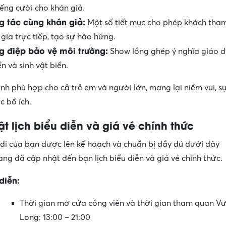
iếng cười cho khán giả.
g tác cùng khán giả:
Một số tiết mục cho phép khách tha
gia trực tiếp, tạo sự hào hứng.
g điệp bảo vệ môi trường:
Show lồng ghép ý nghĩa giáo d
ển và sinh vật biển.
nh phù hợp cho cả trẻ em và người lớn, mang lại niềm vui, s
c bổ ích.
t lịch biểu diễn và giá vé chính thức
đi của bạn được lên kế hoạch và chuẩn bị đầy đủ dưới đây
g đã cập nhật đến bạn lịch biểu diễn và giá vé chính thức.
diễn:
Thời gian mở cửa công viên và thời gian tham quan V
Long: 13:00 – 21:00