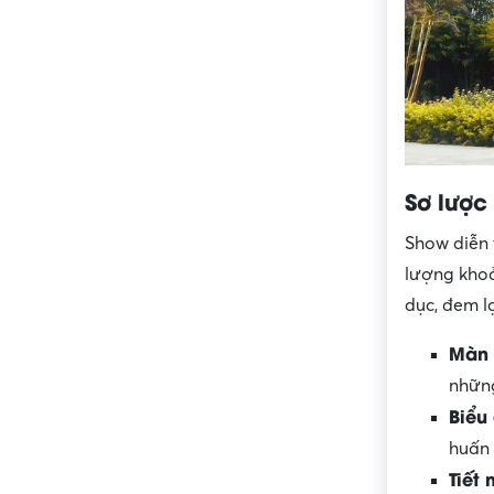
Sơ lược
Show diễn
lượng khoả
dục, đem l
Màn 
những
Biểu
huấn 
Tiết