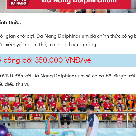
ính thức:
ời gian chờ đợi, Da Nang Dolphinarium đã chính thức công b
c niêm yết rất cụ thể, minh bạch và rõ ràng.
é công bố: 350.000 VNĐ/vé.
0VNĐ đến với Da Nang Dolphinarium sẽ có cơ hội được trải
ều điều thú vị.