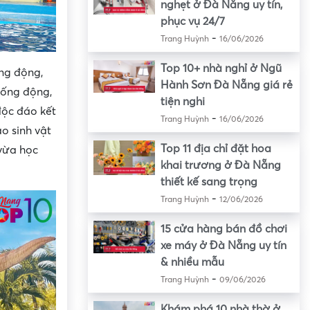
nghẹt ở Đà Nẵng uy tín,
phục vụ 24/7
-
Trang Huỳnh
16/06/2026
Top 10+ nhà nghỉ ở Ngũ
ống động,
Hành Sơn Đà Nẵng giá rẻ
sống động,
tiện nghi
độc đáo kết
-
Trang Huỳnh
16/06/2026
o sinh vật
Top 11 địa chỉ đặt hoa
 vừa học
khai trương ở Đà Nẵng
thiết kế sang trọng
-
Trang Huỳnh
12/06/2026
15 cửa hàng bán đồ chơi
xe máy ở Đà Nẵng uy tín
& nhiều mẫu
-
Trang Huỳnh
09/06/2026
Khám phá 10 nhà thờ ở