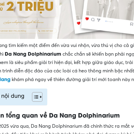
ng tìm kiếm một điểm đến vừa vui nhộn, vừa thú vị cho cả gi
Da Nang Dolphinarium
hì
chắc chắn sẽ khiến bạn phải ngạ
em là siêu phẩm giải trí hiện đại, kết hợp giữa giáo dục, trả
trình diễn độc đáo của các loài cá heo thông minh bậc nhấ
Nang
khám phá ngay về thiên đường giải trí mới toanh này n
 nội dung
in tổng quan về Da Nang Dolphinarium
025 vừa qua, Da Nang Dolphinarium đã chính thức ra mắt 