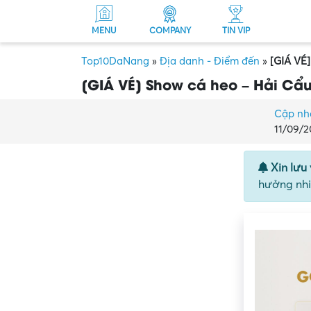
MENU
COMPANY
TIN VIP
Top10DaNang
»
Địa danh - Điểm đến
»
[GIÁ VÉ
[GIÁ VÉ] Show cá heo – Hải Cẩu
Cập nh
11/09/2
Xin lưu 
hưởng nhi