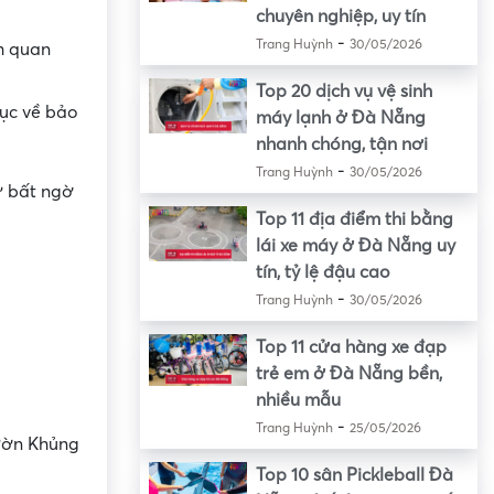
chuyên nghiệp, uy tín
-
Trang Huỳnh
30/05/2026
m quan
Top 20 dịch vụ vệ sinh
ục về bảo
máy lạnh ở Đà Nẵng
nhanh chóng, tận nơi
-
Trang Huỳnh
30/05/2026
ự bất ngờ
Top 11 địa điểm thi bằng
lái xe máy ở Đà Nẵng uy
tín, tỷ lệ đậu cao
-
Trang Huỳnh
30/05/2026
Top 11 cửa hàng xe đạp
trẻ em ở Đà Nẵng bền,
nhiều mẫu
-
Trang Huỳnh
25/05/2026
ườn Khủng
Top 10 sân Pickleball Đà