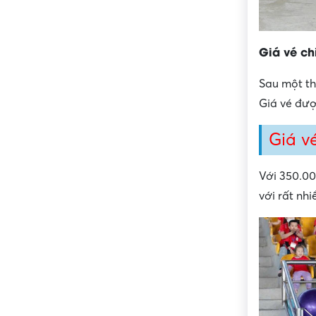
Giá vé ch
Sau một th
Giá vé đượ
Giá v
Với 350.00
với rất nhi