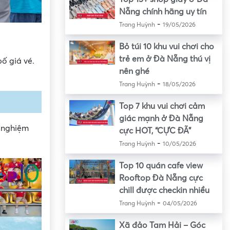
Nẵng chính hãng uy tín
-
Trang Huỳnh
19/05/2026
Bỏ túi 10 khu vui chơi cho
trẻ em ở Đà Nẵng thú vị
ố giá vé.
nên ghé
-
Trang Huỳnh
18/05/2026
Top 7 khu vui chơi cảm
giác mạnh ở Đà Nẵng
 nghiệm
cực HOT, “CỰC ĐÃ”
-
Trang Huỳnh
10/05/2026
Top 10 quán cafe view
Rooftop Đà Nẵng cực
chill được checkin nhiều
-
Trang Huỳnh
04/05/2026
Xã đảo Tam Hải – Góc