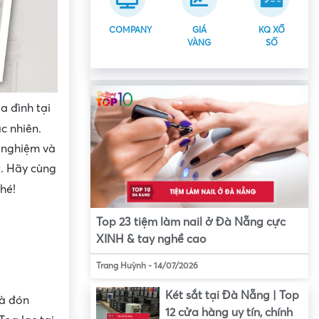
COMPANY
GIÁ
KQ XỔ
VÀNG
SỐ
a đình tại
c nhiên.
i nghiệm và
t. Hãy cùng
hé!
Top 23 tiệm làm nail ở Đà Nẵng cực
XINH & tay nghề cao
Trang Huỳnh
-
14/07/2026
Két sắt tại Đà Nẵng | Top
và đón
12 cửa hàng uy tín, chính