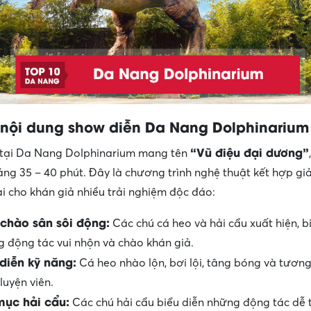
 nội dung show diễn Da Nang Dolphinarium
“Vũ điệu đại dương”
 tại Da Nang Dolphinarium mang tên
ng 35 – 40 phút. Đây là chương trình nghệ thuật kết hợp giải
ại cho khán giả nhiều trải nghiệm độc đáo:
chào sân sôi động:
Các chú cá heo và hải cẩu xuất hiện, b
 động tác vui nhộn và chào khán giả.
 diễn kỹ năng:
Cá heo nhào lộn, bơi lội, tâng bóng và tương
luyện viên.
 mục hải cẩu:
Các chú hải cẩu biểu diễn những động tác dễ 