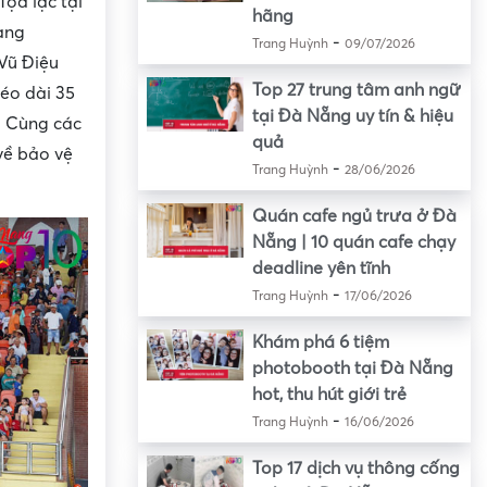
Tọa lạc tại
hãng
ang
-
Trang Huỳnh
09/07/2026
“Vũ Điệu
Top 27 trung tâm anh ngữ
kéo dài 35
tại Đà Nẵng uy tín & hiệu
. Cùng các
quả
về bảo vệ
-
Trang Huỳnh
28/06/2026
Quán cafe ngủ trưa ở Đà
Nẵng | 10 quán cafe chạy
deadline yên tĩnh
-
Trang Huỳnh
17/06/2026
Khám phá 6 tiệm
photobooth tại Đà Nẵng
hot, thu hút giới trẻ
-
Trang Huỳnh
16/06/2026
Top 17 dịch vụ thông cống