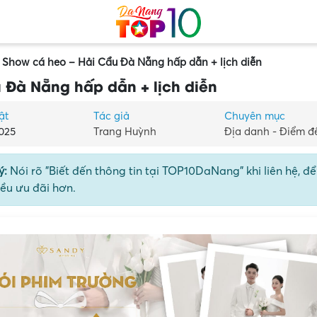
] Show cá heo – Hải Cẩu Đà Nẵng hấp dẫn + lịch diễn
 Đà Nẵng hấp dẫn + lịch diễn
ật
Tác giả
Chuyên mục
025
Trang Huỳnh
Địa danh - Điểm đ
ý:
Nói rõ "Biết đến thông tin tại TOP10DaNang" khi liên hệ, đ
ều ưu đãi hơn.