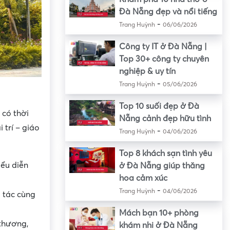
Đà Nẵng đẹp và nổi tiếng
-
Trang Huỳnh
06/06/2026
Công ty IT ở Đà Nẵng |
Top 30+ công ty chuyên
nghiệp & uy tín
-
Trang Huỳnh
05/06/2026
Top 10 suối đẹp ở Đà
, có thời
Nẵng cảnh đẹp hữu tình
 trí – giáo
-
Trang Huỳnh
04/06/2026
Top 8 khách sạn tình yêu
iểu diễn
ở Đà Nẵng giúp thăng
hoa cảm xúc
-
Trang Huỳnh
04/06/2026
 tác cùng
Mách bạn 10+ phòng
thương,
khám nhi ở Đà Nẵng