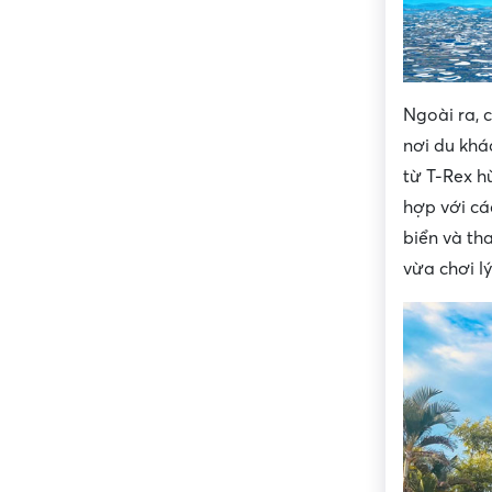
Ngoài ra, 
nơi du khá
từ T-Rex h
hợp với cá
biển và th
vừa chơi lý