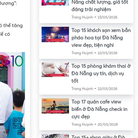
Nẵng chất lượng, giá tốt
 Dương”:
đáng trải nghiệm
-
Trang Huỳnh
23/05/2026
ó thể tăng
Top 15 khách sạn xem bắn
để có
pháo hoa tại Đà Nẵng
view đẹp, tiện nghi
-
Trang Huỳnh
22/05/2026
Top 15 phòng khám thai ở
Đà Nẵng uy tín, dịch vụ
tốt
-
Trang Huỳnh
22/05/2026
Top 17 quán cafe view
biển ở Đà Nẵng check in
cực đẹp
-
Trang Huỳnh
20/05/2026
Top 15+ shop giày ở Đà