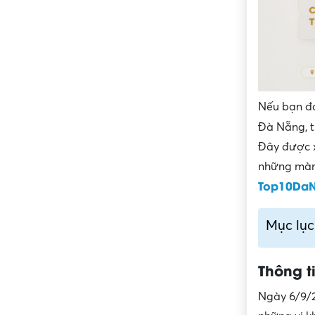
Nếu bạn đa
Đà Nẵng, t
Đây được x
những màn 
Top10Da
Mục lục
Thông t
Ngày 6/9/2