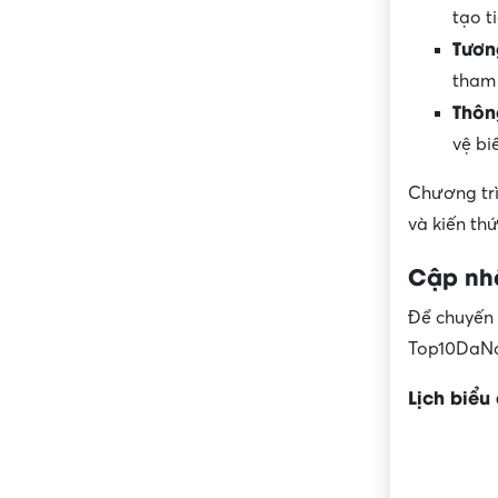
tạo t
Tươn
tham 
Thôn
vệ bi
Chương trì
và kiến thứ
Cập nhậ
Để chuyến 
Top10DaNan
Lịch biểu 