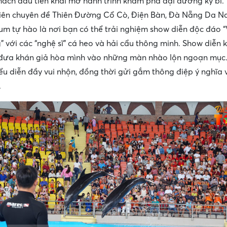
hách đầu tiên khai mở hành trình khám phá đại dương kỳ bí. 
viên chuyên đề Thiên Đường Cổ Cò, Điện Bàn, Đà Nẵng Da N
um tự hào là nơi bạn có thể trải nghiệm show diễn độc đáo 
 với các “nghệ sĩ” cá heo và hải cẩu thông minh. Show diễn 
 đưa khán giả hòa mình vào những màn nhào lộn ngoạn mục
iểu diễn đầy vui nhộn, đồng thời gửi gắm thông điệp ý nghĩa 
.