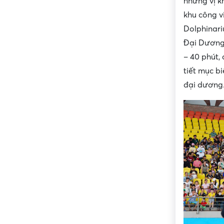
những vị k
khu công 
Dolphinari
Đại Dương”
– 40 phút,
tiết mục b
đại dương