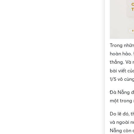
Trong nhữn
hoàn hảo. 
thẳng. Và 
bài viết củ
1/5
vô cùng
Đà Nẵng đư
một trong 
Do lẽ đó, 
và ngoài nư
Nẵng còn c