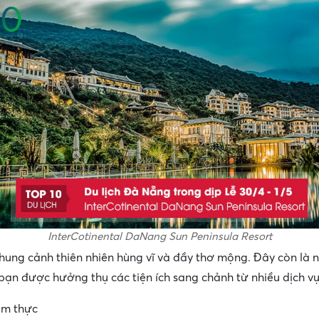
InterCotinental DaNang Sun Peninsula Resort
hung cảnh thiên nhiên hùng vĩ và đầy thơ mộng. Đây còn là n
ạn được hưởng thụ các tiện ích sang chảnh từ nhiều dịch vụ
ẩm thực