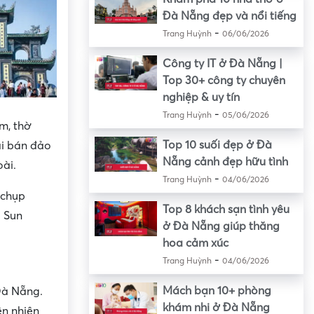
Đà Nẵng đẹp và nổi tiếng
-
Trang Huỳnh
06/06/2026
Công ty IT ở Đà Nẵng |
Top 30+ công ty chuyên
nghiệp & uy tín
-
Trang Huỳnh
05/06/2026
m, thờ
Top 10 suối đẹp ở Đà
ại bán đảo
Nẵng cảnh đẹp hữu tình
ài.
-
Trang Huỳnh
04/06/2026
 chụp
Top 8 khách sạn tình yêu
g Sun
ở Đà Nẵng giúp thăng
hoa cảm xúc
-
Trang Huỳnh
04/06/2026
Mách bạn 10+ phòng
Đà Nẵng.
khám nhi ở Đà Nẵng
n nhiên