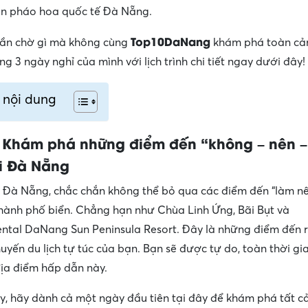
ắn pháo hoa quốc tế Đà Nẵng.
Top10DaNang
hần chờ gì mà không cùng
khám phá toàn cả
ng 3 ngày nghỉ của mình với lịch trình chi tiết ngay dưới đây!
 nội dung
 Khám phá những điểm đến “không – nên –
i Đà Nẵng
 Đà Nẵng, chắc chắn không thể bỏ qua các điểm đến “làm n
thành phố biển. Chẳng hạn như Chùa Linh Ứng, Bãi Bụt và
ental DaNang Sun Peninsula Resort. Đây là những điểm đến r
uyến du lịch tự túc của bạn. Bạn sẽ được tự do, toàn thời g
ịa điểm hấp dẫn này.
ậy, hãy dành cả một ngày đầu tiên tại đây để khám phá tất 