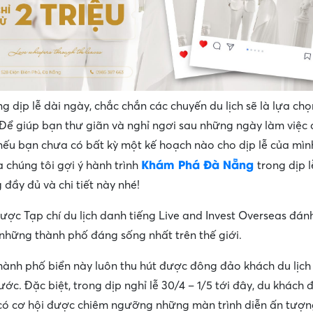
g dịp lễ dài ngày, chắc chắn các chuyến du lịch sẽ là lựa ch
Để giúp bạn thư giãn và nghỉ ngơi sau những ngày làm việc
nếu bạn chưa có bất kỳ một kế hoạch nào cho dịp lễ của mìn
Khám Phá Đà Nẵng
a chúng tôi gợi ý hành trình
trong dịp l
 đầy đủ và chi tiết này nhé!
ợc Tạp chí du lịch danh tiếng Live and Invest Overseas đánh
những thành phố đáng sống nhất trên thế giới.
thành phố biển này luôn thu hút được đông đảo khách du lịch
ớc. Đặc biệt, trong dịp nghỉ lễ 30/4 – 1/5 tới đây, du khách 
ó cơ hội được chiêm ngưỡng những màn trình diễn ấn tượn