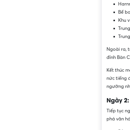
Harn
Bể bơ
Khu v
Trung
Trun
Ngoài ra, 
đỉnh Bàn 
Kết thúc m
nức tiếng 
ngưỡng nh
Ngày 2:
Tiếp tục n
phá văn hó