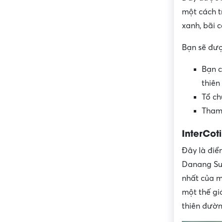
một cách t
xanh, bãi 
Bạn sẽ đượ
Bạn c
thiên
Tổ ch
Tham 
InterCot
Đây là điể
Danang Sun
nhất của m
một thế gi
thiên đườn