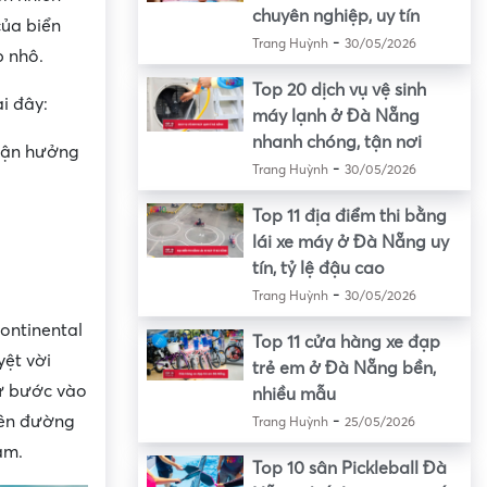
chuyên nghiệp, uy tín
của biển
-
Trang Huỳnh
30/05/2026
p nhô.
Top 20 dịch vụ vệ sinh
i đây:
máy lạnh ở Đà Nẵng
nhanh chóng, tận nơi
 tận hưởng
-
Trang Huỳnh
30/05/2026
Top 11 địa điểm thi bằng
lái xe máy ở Đà Nẵng uy
tín, tỷ lệ đậu cao
-
Trang Huỳnh
30/05/2026
ontinental
Top 11 cửa hàng xe đạp
yệt vời
trẻ em ở Đà Nẵng bền,
hư bước vào
nhiều mẫu
-
hiên đường
Trang Huỳnh
25/05/2026
am.
Top 10 sân Pickleball Đà