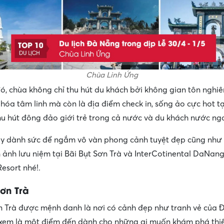
Chùa Linh Ứng
ó, chùa không chỉ thu hút du khách bởi không gian tôn nghiê
hóa tâm linh mà còn là địa điểm check in, sống ảo cực hot t
hu hút đông đảo giới trẻ trong cả nước và du khách nước ngo
ãy dành sức để ngắm vô vàn phong cảnh tuyệt đẹp cũng như
ảnh lưu niệm tại Bãi Bụt Sơn Trà và InterCotinental DaNan
esort nhé!.
Sơn Trà
n Trà được mệnh danh là nơi có cảnh đẹp như tranh vẻ của 
xem là một điểm đến dành cho những ai muốn khám phá thiê