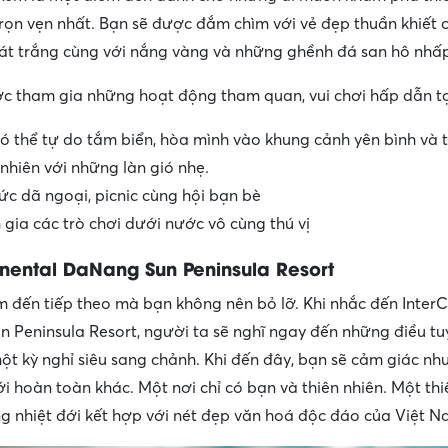
rọn vẹn nhất. Bạn sẽ được đắm chìm với vẻ đẹp thuần khiết 
cát trắng cùng với nắng vàng và những ghềnh đá san hô nhấ
c tham gia những hoạt động tham quan, vui chơi hấp dẫn tạ
ó thể tự do tắm biển, hòa mình vào khung cảnh yên bình và
 nhiên với những làn gió nhẹ.
ức dã ngoại, picnic cùng hội bạn bè
gia các trò chơi dưới nước vô cùng thú vị
inental DaNang Sun Peninsula Resort
m đến tiếp theo mà bạn không nên bỏ lỡ. Khi nhắc đến InterC
 Peninsula Resort, người ta sẽ nghĩ ngay đến những điều tu
ột kỳ nghỉ siêu sang chảnh. Khi đến đây, bạn sẽ cảm giác n
ới hoàn toàn khác. Một nơi chỉ có bạn và thiên nhiên. Một t
g nhiệt đới kết hợp với nét đẹp văn hoá độc đáo của Việt N