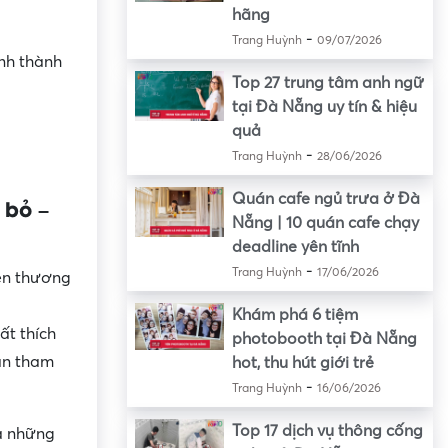
hãng
-
Trang Huỳnh
09/07/2026
nh thành
Top 27 trung tâm anh ngữ
tại Đà Nẵng uy tín & hiệu
quả
-
Trang Huỳnh
28/06/2026
Quán cafe ngủ trưa ở Đà
 bỏ –
Nẵng | 10 quán cafe chạy
deadline yên tĩnh
-
Trang Huỳnh
17/06/2026
ên thương
Khám phá 6 tiệm
ất thích
photobooth tại Đà Nẵng
ian tham
hot, thu hút giới trẻ
-
Trang Huỳnh
16/06/2026
Top 17 dịch vụ thông cống
cả những