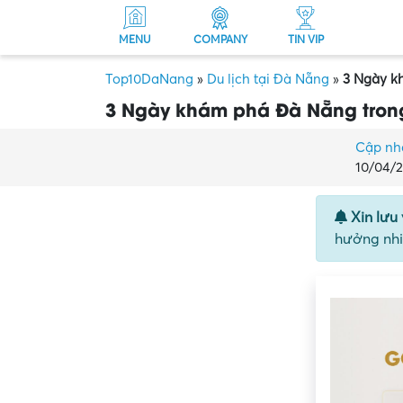
MENU
COMPANY
TIN VIP
Top10DaNang
»
Du lịch tại Đà Nẵng
»
3 Ngày kh
3 Ngày khám phá Đà Nẵng trong
Cập nh
10/04/
Xin lưu 
hưởng nhi