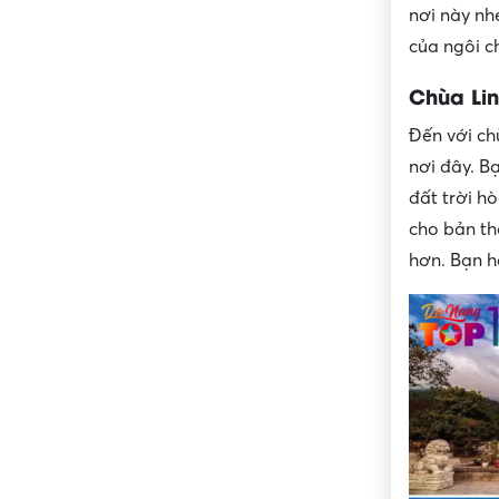
nơi này nh
của ngôi ch
Chùa Li
Đến với ch
nơi đây. B
đất trời h
cho bản th
hơn. Bạn h