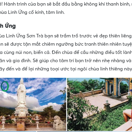
é! Hành trình của bạn sẽ bắt đầu bằng không khí thanh bình,
ùa Linh Ứng cổ kính, tâm linh.
nh Ứng
ùa Linh Ứng Sơn Trà bạn sẽ trầm trồ trước vẻ đẹp thiên liêng,
ạn sẽ được tận mắt chiêm ngưỡng bức tranh thiên nhiên tuyệ
òa cùng núi non, biển cả. Đến chùa để cầu những điều tốt lành
ân và gia đình. Sẽ giúp cho tâm trí bạn trở nên nhẹ nhàng và
ãy đến và để lại những toại ước tại ngôi chùa linh thiêng này