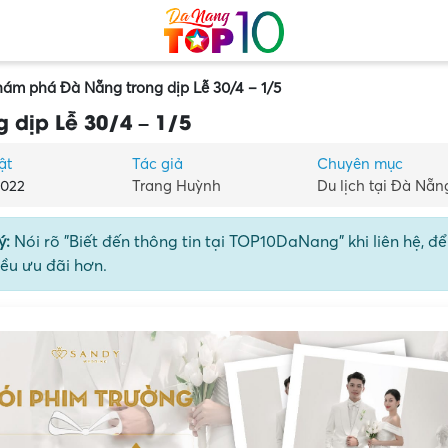
ám phá Đà Nẵng trong dịp Lễ 30/4 – 1/5
 dịp Lễ 30/4 – 1/5
ật
Tác giả
Chuyên mục
2022
Trang Huỳnh
Du lịch tại Đà Nẵn
ý:
Nói rõ "Biết đến thông tin tại TOP10DaNang" khi liên hệ, đ
ều ưu đãi hơn.