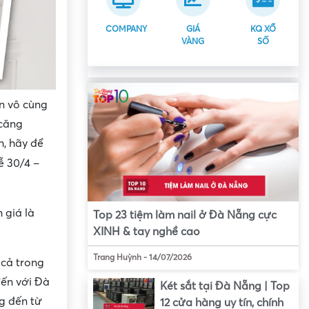
COMPANY
GIÁ
KQ XỔ
VÀNG
SỐ
ọn vô cùng
 căng
h, hãy để
ễ 30/4 –
 giá là
Top 23 tiệm làm nail ở Đà Nẵng cực
XINH & tay nghề cao
Trang Huỳnh
-
14/07/2026
 cả trong
đến với Đà
Két sắt tại Đà Nẵng | Top
g đến từ
12 cửa hàng uy tín, chính