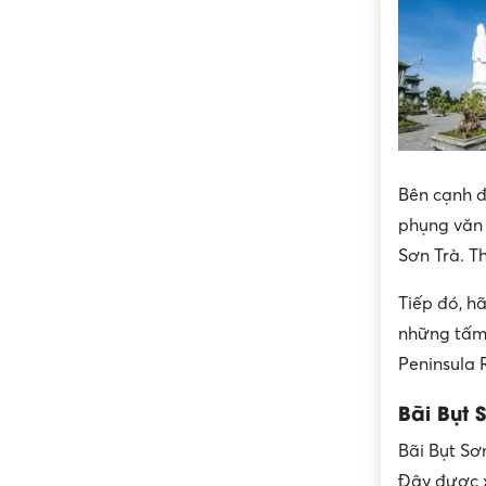
Bên cạnh đ
phụng văn 
Sơn Trà. T
Tiếp đó, h
những tấm 
Peninsula R
Bãi Bụt 
Bãi Bụt Sơ
Đây được 