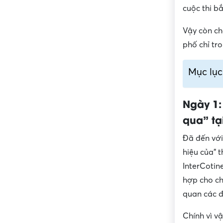
cuộc thi b
Vậy còn c
phố chỉ tro
Mục lục
Ngày 1:
qua” tạ
Đã đến với
hiệu của” 
InterCotin
hợp cho ch
quan các đ
Chính vì v