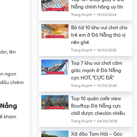
Nẵng chính hãng uy tín
-
Trang Huỳnh
19/05/2026
Bỏ túi 10 khu vui chơi cho
trẻ em ở Đà Nẵng thú vị
nên ghé
-
Trang Huỳnh
18/05/2026
ản, lên
Top 7 khu vui chơi cảm
giác mạnh ở Đà Nẵng
ản ngon
cực HOT, “CỰC ĐÃ”
 đầu chiêm
-
Trang Huỳnh
10/05/2026
Top 10 quán cafe view
à Nẵng
Rooftop Đà Nẵng cực
chill được checkin nhiều
để khám
-
Trang Huỳnh
04/05/2026
Xã đảo Tam Hải – Góc