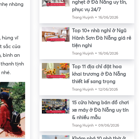
nghẹt ở Đà Nẵng uy tín,
 nhẹ nhàng
phục vụ 24/7
-
Trang Huỳnh
16/06/2026
Top 10+ nhà nghỉ ở Ngũ
 hùng vĩ
Hành Sơn Đà Nẵng giá rẻ
tiện nghi
t sắc của
-
Trang Huỳnh
16/06/2026
, bình an
 thanh tịnh
Top 11 địa chỉ đặt hoa
 nhé.
khai trương ở Đà Nẵng
thiết kế sang trọng
-
Trang Huỳnh
12/06/2026
15 cửa hàng bán đồ chơi
xe máy ở Đà Nẵng uy tín
& nhiều mẫu
-
Trang Huỳnh
09/06/2026
Khám phá 10 nhà thờ ở