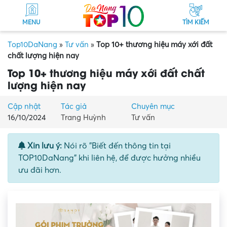
MENU
TÌM KIẾM
Top10DaNang
»
Tư vấn
»
Top 10+ thương hiệu máy xới đất
chất lượng hiện nay
Top 10+ thương hiệu máy xới đất chất
lượng hiện nay
Cập nhật
Tác giả
Chuyên mục
16/10/2024
Trang Huỳnh
Tư vấn
Xin lưu ý:
Nói rõ "Biết đến thông tin tại
TOP10DaNang" khi liên hệ, để được hưởng nhiều
ưu đãi hơn.