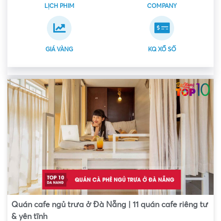
LỊCH PHIM
COMPANY
GIÁ VÀNG
KQ XỔ SỐ
Quán cafe ngủ trưa ở Đà Nẵng | 11 quán cafe riêng tư
& yên tĩnh