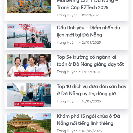
Marketing CNTT Đà Nẵng –
Tranh Cúp EZTech 2025
-
Trang Huỳnh
01/10/2025
Cầu tình yêu – Điểm nhấn du
lịch mới tại Đà Nẵng
-
Trang Huỳnh
23/09/2025
Top 5+ trường có ngành kế
toán ở Đà Nẵng giảng dạy tốt
-
Trang Huỳnh
17/09/2025
Top 10 dịch vụ đưa đón sân bay
ở Đà Nẵng uy tín, đúng giờ
-
Trang Huỳnh
16/09/2025
Khám phá 15 ngôi chùa ở Đà
Nẵng nổi tiếng linh thiêng
-
Trang Huỳnh
05/09/2025