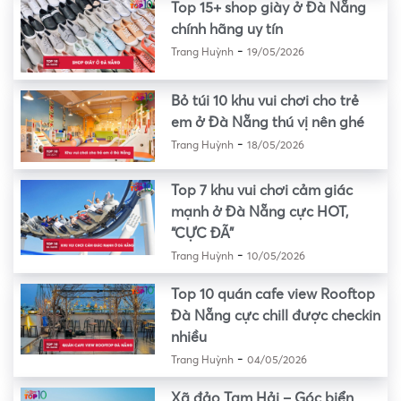
Top 15+ shop giày ở Đà Nẵng
chính hãng uy tín
-
Trang Huỳnh
19/05/2026
Bỏ túi 10 khu vui chơi cho trẻ
em ở Đà Nẵng thú vị nên ghé
-
Trang Huỳnh
18/05/2026
Top 7 khu vui chơi cảm giác
mạnh ở Đà Nẵng cực HOT,
“CỰC ĐÃ”
-
Trang Huỳnh
10/05/2026
Top 10 quán cafe view Rooftop
Đà Nẵng cực chill được checkin
nhiều
-
Trang Huỳnh
04/05/2026
Xã đảo Tam Hải – Góc biển