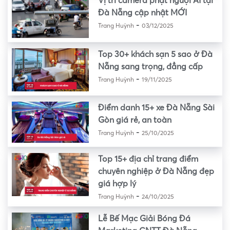
Vị trí camera phạt nguội AI tại
Đà Nẵng cập nhật MỚI
-
Trang Huỳnh
03/12/2025
Top 30+ khách sạn 5 sao ở Đà
Nẵng sang trọng, đẳng cấp
-
Trang Huỳnh
19/11/2025
Điểm danh 15+ xe Đà Nẵng Sài
Gòn giá rẻ, an toàn
-
Trang Huỳnh
25/10/2025
Top 15+ địa chỉ trang điểm
chuyên nghiệp ở Đà Nẵng đẹp
giá hợp lý
-
Trang Huỳnh
24/10/2025
Lễ Bế Mạc Giải Bóng Đá