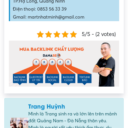
TP.Hạ Long, Quảng Ninh
Điện thoại: 0853 56 33 39
Gmail: martnhatminh@gmail.com
5/5 - (2 votes)
Trang Huỳnh
Mình là Trang sinh ra và lớn lên trên mảnh
đất Quảng Nam - Đà Nẵng thân yêu.
Mình là người rất yêu thích ẩm thực, du