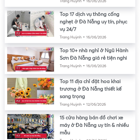
-
Trang Huỳnh
16/06/2026
Top 17 dịch vụ thông cống
nghẹt ở Đà Nẵng uy tín, phục
vụ 24/7
-
Trang Huỳnh
16/06/2026
Top 10+ nhà nghỉ ở Ngũ Hành
Sơn Đà Nẵng giá rẻ tiện nghi
-
Trang Huỳnh
16/06/2026
Top 11 địa chỉ đặt hoa khai
trương ở Đà Nẵng thiết kế
sang trọng
-
Trang Huỳnh
12/06/2026
15 cửa hàng bán đồ chơi xe
máy ở Đà Nẵng uy tín & nhiều
mẫu