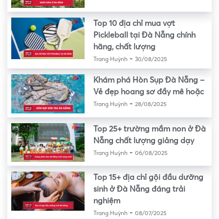
Top 10 địa chỉ mua vợt
Pickleball tại Đà Nẵng chính
hãng, chất lượng
-
Trang Huỳnh
30/08/2025
Khám phá Hòn Sụp Đà Nẵng –
Vẻ đẹp hoang sơ đầy mê hoặc
-
Trang Huỳnh
28/08/2025
Top 25+ trường mầm non ở Đà
Nẵng chất lượng giảng dạy
-
Trang Huỳnh
06/08/2025
Top 15+ địa chỉ gội đầu dưỡng
sinh ở Đà Nẵng đáng trải
nghiệm
-
Trang Huỳnh
08/07/2025