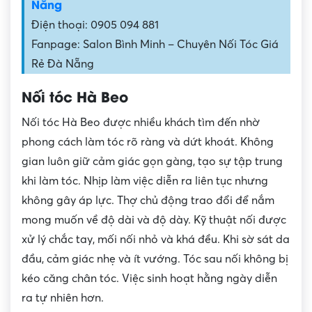
Nẵng
Điện thoại: 0905 094 881
Fanpage: Salon Bình Minh – Chuyên Nối Tóc Giá
Rẻ Đà Nẵng
Nối tóc Hà Beo
Nối tóc Hà Beo được nhiều khách tìm đến nhờ
phong cách làm tóc rõ ràng và dứt khoát. Không
gian luôn giữ cảm giác gọn gàng, tạo sự tập trung
khi làm tóc. Nhịp làm việc diễn ra liên tục nhưng
không gây áp lực. Thợ chủ động trao đổi để nắm
mong muốn về độ dài và độ dày. Kỹ thuật nối được
xử lý chắc tay, mối nối nhỏ và khá đều. Khi sờ sát da
đầu, cảm giác nhẹ và ít vướng. Tóc sau nối không bị
kéo căng chân tóc. Việc sinh hoạt hằng ngày diễn
ra tự nhiên hơn.