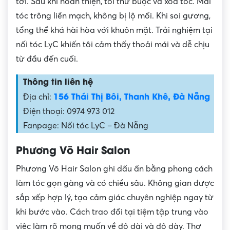
tơi. Sau khi hoàn thiện, tôi thử buộc và xõa tóc. Mái
tóc trông liền mạch, không bị lộ mối. Khi soi gương,
tổng thể khá hài hòa với khuôn mặt. Trải nghiệm tại
nối tóc LyC khiến tôi cảm thấy thoải mái và dễ chịu
từ đầu đến cuối.
Thông tin liên hệ
156 Thái Thị Bôi, Thanh Khê, Đà Nẵng
Địa chỉ:
Điện thoại: 0974 973 012
Fanpage: Nối tóc LyC – Đà Nẵng
Phương Võ Hair Salon
Phương Võ Hair Salon ghi dấu ấn bằng phong cách
làm tóc gọn gàng và có chiều sâu. Không gian được
sắp xếp hợp lý, tạo cảm giác chuyên nghiệp ngay từ
khi bước vào. Cách trao đổi tại tiệm tập trung vào
việc làm rõ mong muốn về độ dài và độ dày. Thợ