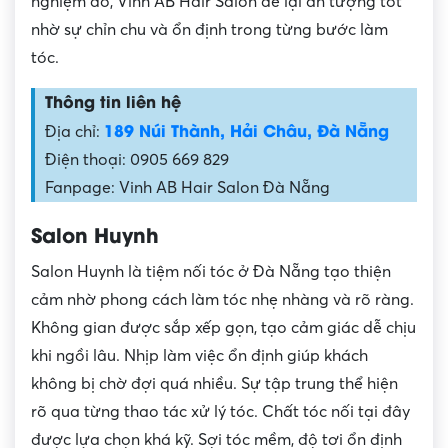
nghiệm đó, Vinh AB Hair Salon để lại ấn tượng tốt
nhờ sự chỉn chu và ổn định trong từng bước làm
tóc.
Thông tin liên hệ
189 Núi Thành, Hải Châu, Đà Nẵng
Địa chỉ:
Điện thoại: 0905 669 829
Fanpage: Vinh AB Hair Salon Đà Nẵng
Salon Huynh
Salon Huynh là tiệm nối tóc ở Đà Nẵng tạo thiện
cảm nhờ phong cách làm tóc nhẹ nhàng và rõ ràng.
Không gian được sắp xếp gọn, tạo cảm giác dễ chịu
khi ngồi lâu. Nhịp làm việc ổn định giúp khách
không bị chờ đợi quá nhiều. Sự tập trung thể hiện
rõ qua từng thao tác xử lý tóc. Chất tóc nối tại đây
được lựa chọn khá kỹ. Sợi tóc mềm, độ tơi ổn định