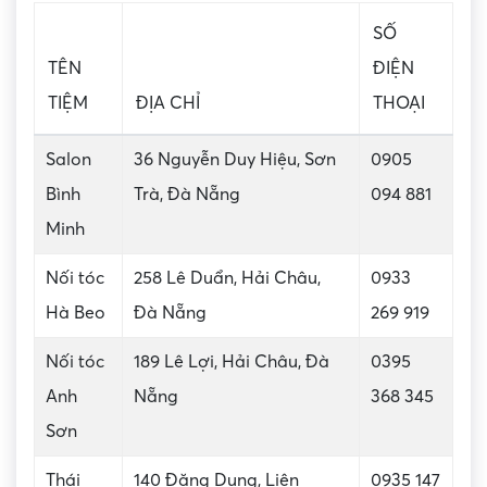
SỐ
TÊN
ĐIỆN
TIỆM
ĐỊA CHỈ
THOẠI
Salon
36 Nguyễn Duy Hiệu, Sơn
0905
Bình
Trà, Đà Nẵng
094 881
Minh
Nối tóc
258 Lê Duẩn, Hải Châu,
0933
Hà Beo
Đà Nẵng
269 919
Nối tóc
189 Lê Lợi, Hải Châu, Đà
0395
Anh
Nẵng
368 345
Sơn
Thái
140 Đặng Dung, Liên
0935 147