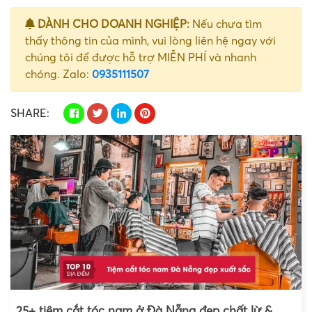
DÀNH CHO DOANH NGHIỆP:
Nếu chưa tìm
thấy thông tin của mình, vui lòng liên hệ ngay với
chúng tôi để được hỗ trợ MIỄN PHÍ và nhanh
chóng. Zalo:
0935111507
SHARE:
25+ tiệm cắt tóc nam ở Đà Nẵng đẹp chất lừ &