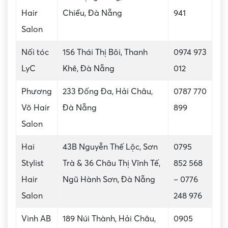
Hair
Chiểu, Đà Nẵng
941
Salon
Nối tóc
156 Thái Thị Bôi, Thanh
0974 973
LyC
Khê, Đà Nẵng
012
Phương
233 Đống Đa, Hải Châu,
0787 770
Võ Hair
Đà Nẵng
899
Salon
Hai
43B Nguyễn Thế Lộc, Sơn
0795
Stylist
Trà & 36 Châu Thị Vĩnh Tế,
852 568
Hair
Ngũ Hành Sơn, Đà Nẵng
– 0776
Salon
248 976
Vinh AB
189 Núi Thành, Hải Châu,
0905