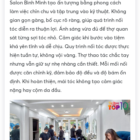
Salon Bình Minh tạo ấn tượng bằng phong cách
làm việc chỉn chu và tập trung vào kỹ thuật. Không
gian gọn gàng, bố cục rõ ràng, giúp quá trình nối
tóc diễn ra thuận lợi. Ánh sáng vừa đủ để thợ quan
sát từng sợi tóc nhỏ. Cảm giác khi bước vào tiệm
khá yên tĩnh và dễ chịu. Quy trình nối tóc được thực
hiện tuần tự, không vội vàng. Thợ thao tác chắc tay
nhưng vẫn giữ sự nhẹ nhàng cần thiết. Mỗi mối nối
được căn chỉnh kỹ, đảm bảo độ đều và độ bám ổn
định. Khi hoàn thiện, mái tóc không tạo cảm giác
nặng hay cộm da đầu.