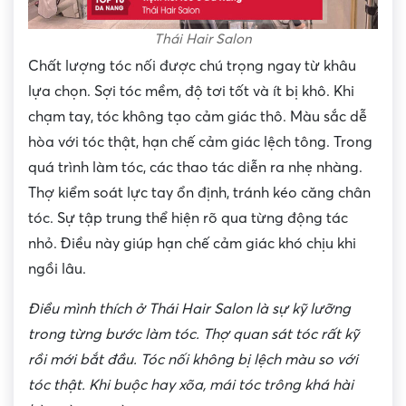
Thái Hair Salon
Chất lượng tóc nối được chú trọng ngay từ khâu
lựa chọn. Sợi tóc mềm, độ tơi tốt và ít bị khô. Khi
chạm tay, tóc không tạo cảm giác thô. Màu sắc dễ
hòa với tóc thật, hạn chế cảm giác lệch tông. Trong
quá trình làm tóc, các thao tác diễn ra nhẹ nhàng.
Thợ kiểm soát lực tay ổn định, tránh kéo căng chân
tóc. Sự tập trung thể hiện rõ qua từng động tác
nhỏ. Điều này giúp hạn chế cảm giác khó chịu khi
ngồi lâu.
Điều mình thích ở Thái Hair Salon là sự kỹ lưỡng
trong từng bước làm tóc. Thợ quan sát tóc rất kỹ
rồi mới bắt đầu. Tóc nối không bị lệch màu so với
tóc thật. Khi buộc hay xõa, mái tóc trông khá hài