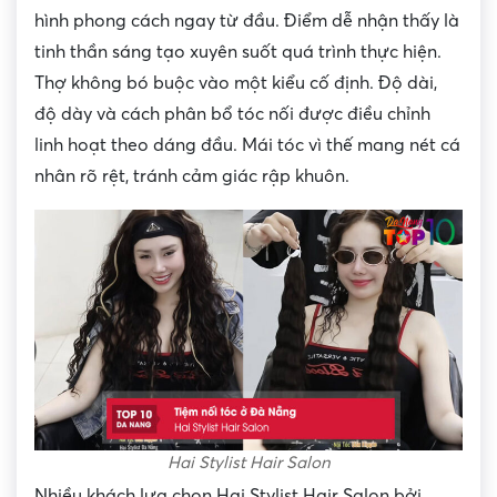
hình phong cách ngay từ đầu. Điểm dễ nhận thấy là
tinh thần sáng tạo xuyên suốt quá trình thực hiện.
Thợ không bó buộc vào một kiểu cố định. Độ dài,
độ dày và cách phân bổ tóc nối được điều chỉnh
linh hoạt theo dáng đầu. Mái tóc vì thế mang nét cá
nhân rõ rệt, tránh cảm giác rập khuôn.
Hai Stylist Hair Salon
Nhiều khách lựa chọn Hai Stylist Hair Salon bởi