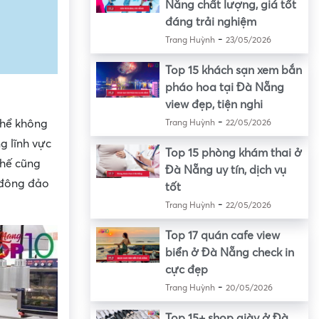
Nẵng chất lượng, giá tốt
đáng trải nghiệm
-
Trang Huỳnh
23/05/2026
Top 15 khách sạn xem bắn
pháo hoa tại Đà Nẵng
view đẹp, tiện nghi
-
thể không
Trang Huỳnh
22/05/2026
g lĩnh vực
Top 15 phòng khám thai ở
thế cũng
Đà Nẵng uy tín, dịch vụ
 đông đảo
tốt
-
Trang Huỳnh
22/05/2026
Top 17 quán cafe view
biển ở Đà Nẵng check in
cực đẹp
-
Trang Huỳnh
20/05/2026
Top 15+ shop giày ở Đà