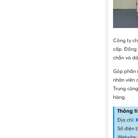
Công ty ch
cấp. Đồng 
chắn và đả
Góp phần m
nhân viên 
Trung cũng
hàng.
Thông ti
Địa chỉ:
Số điện t
Website: