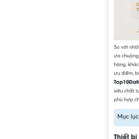
So với nhữ
ưa chuộng.
hàng, khác
ưu điểm, b
Top10Da
siêu chất 
phù hợp ch
Mục lục
Thiết b