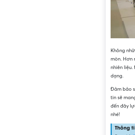
Không nhữn
mòn. Hơn n
nhiên liệu
dạng.
Đảm bảo s
tin sẽ man
đến đây lự
nhé!
Thông ti