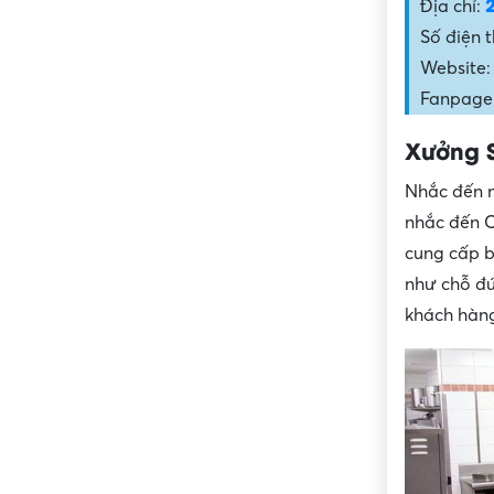
Địa chỉ:
Số điện 
Website
Fanpage:
Xưởng S
Nhắc đến n
nhắc đến C
cung cấp b
như chỗ đứ
khách hàng