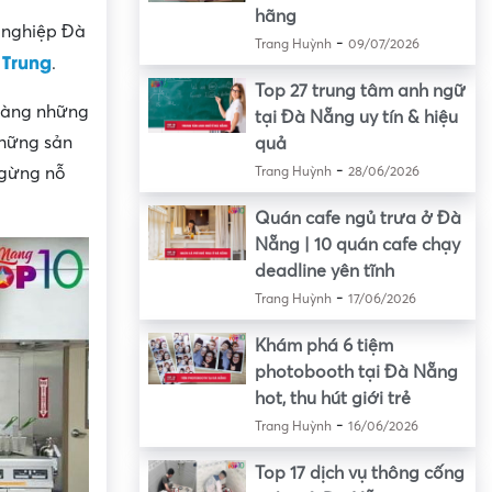
hãng
 nghiệp Đà
-
Trang Huỳnh
09/07/2026
 Trung
.
Top 27 trung tâm anh ngữ
hàng những
tại Đà Nẵng uy tín & hiệu
những sản
quả
-
ngừng nỗ
Trang Huỳnh
28/06/2026
Quán cafe ngủ trưa ở Đà
Nẵng | 10 quán cafe chạy
deadline yên tĩnh
-
Trang Huỳnh
17/06/2026
Khám phá 6 tiệm
photobooth tại Đà Nẵng
hot, thu hút giới trẻ
-
Trang Huỳnh
16/06/2026
Top 17 dịch vụ thông cống