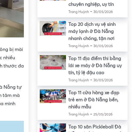
chuyên nghiệp, uy tín
-
Trang Huỳnh
30/05/2026
Top 20 dịch vụ vệ sinh
máy lạnh ở Đà Nẵng
nhanh chóng, tận nơi
-
Trang Huỳnh
30/05/2026
ông bị mài
c nhiều
Top 11 địa điểm thi bằng
lái xe máy ở Đà Nẵng uy
ch thước đa
tín, tỷ lệ đậu cao
-
Trang Huỳnh
30/05/2026
à Nẵng tự
Top 11 cửa hàng xe đạp
ên tâm mà
trẻ em ở Đà Nẵng bền,
ủa mình
nhiều mẫu
-
Trang Huỳnh
25/05/2026
Top 10 sân Pickleball Đà