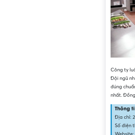
Công ty lu
Đội ngũ nh
đúng chuẩ
nhất. Đồng
Thông ti
Địa chỉ:
Số điện 
Website: