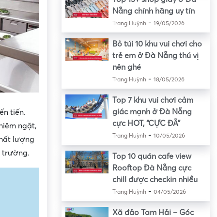
Nẵng chính hãng uy tín
-
Trang Huỳnh
19/05/2026
Bỏ túi 10 khu vui chơi cho
trẻ em ở Đà Nẵng thú vị
nên ghé
-
Trang Huỳnh
18/05/2026
Top 7 khu vui chơi cảm
giác mạnh ở Đà Nẵng
ến tiến.
cực HOT, “CỰC ĐÃ”
hiêm ngặt,
-
Trang Huỳnh
10/05/2026
hất lượng
ị trường.
Top 10 quán cafe view
Rooftop Đà Nẵng cực
chill được checkin nhiều
-
Trang Huỳnh
04/05/2026
Xã đảo Tam Hải – Góc