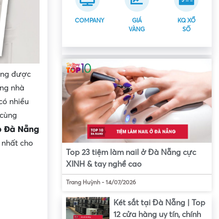
COMPANY
GIÁ
KQ XỔ
VÀNG
SỐ
àng được
ững nhà
có nhiều
 cùng
p Đà Nẵng
 nhất cho
Top 23 tiệm làm nail ở Đà Nẵng cực
XINH & tay nghề cao
Trang Huỳnh
-
14/07/2026
Két sắt tại Đà Nẵng | Top
12 cửa hàng uy tín, chính