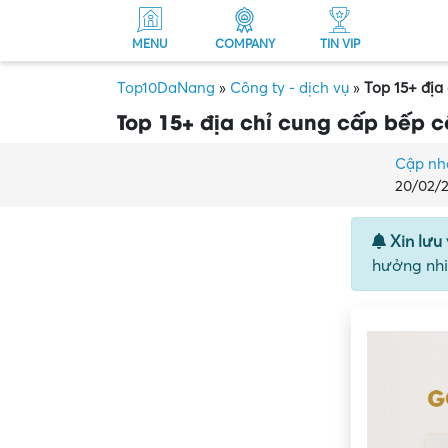
MENU
COMPANY
TIN VIP
Top10DaNang
»
Công ty - dịch vụ
»
Top 15+ địa
Top 15+ địa chỉ cung cấp bếp 
Cập nh
20/02/
Xin lưu 
hưởng nhi