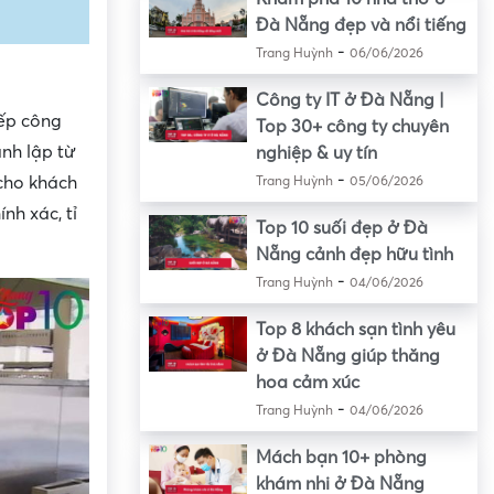
Đà Nẵng đẹp và nổi tiếng
-
Trang Huỳnh
06/06/2026
Công ty IT ở Đà Nẵng |
bếp công
Top 30+ công ty chuyên
nh lập từ
nghiệp & uy tín
-
cho khách
Trang Huỳnh
05/06/2026
h xác, tỉ
Top 10 suối đẹp ở Đà
Nẵng cảnh đẹp hữu tình
-
Trang Huỳnh
04/06/2026
Top 8 khách sạn tình yêu
ở Đà Nẵng giúp thăng
hoa cảm xúc
-
Trang Huỳnh
04/06/2026
Mách bạn 10+ phòng
khám nhi ở Đà Nẵng