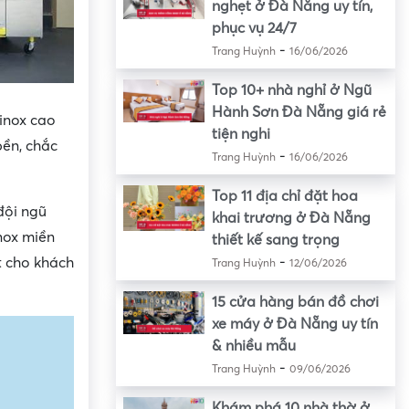
nghẹt ở Đà Nẵng uy tín,
phục vụ 24/7
-
Trang Huỳnh
16/06/2026
Top 10+ nhà nghỉ ở Ngũ
Hành Sơn Đà Nẵng giá rẻ
inox cao
tiện nghi
bền, chắc
-
Trang Huỳnh
16/06/2026
Top 11 địa chỉ đặt hoa
đội ngũ
khai trương ở Đà Nẵng
nox miền
thiết kế sang trọng
-
t cho khách
Trang Huỳnh
12/06/2026
15 cửa hàng bán đồ chơi
xe máy ở Đà Nẵng uy tín
& nhiều mẫu
-
Trang Huỳnh
09/06/2026
Khám phá 10 nhà thờ ở