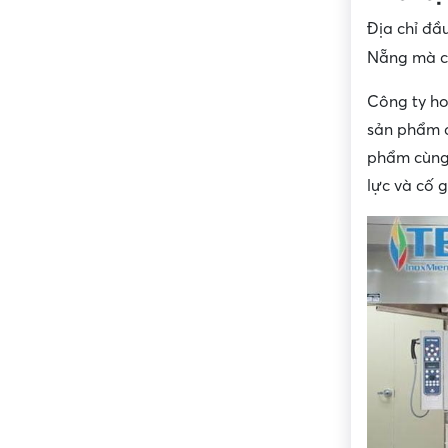
Địa chỉ đầ
Nẵng mà ch
Công ty h
sản phẩm 
phẩm cùng 
lực và cố 