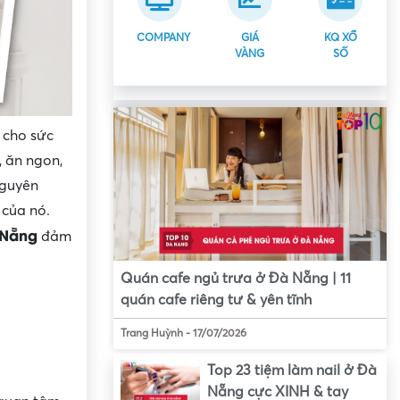
COMPANY
GIÁ
KQ XỔ
VÀNG
SỐ
 cho sức
, ăn ngon,
nguyên
 của nó.
 Nẵng
đảm
Quán cafe ngủ trưa ở Đà Nẵng | 11
quán cafe riêng tư & yên tĩnh
Trang Huỳnh
-
17/07/2026
Top 23 tiệm làm nail ở Đà
Nẵng cực XINH & tay