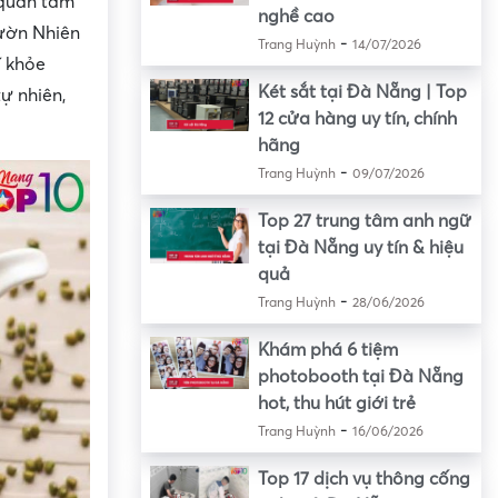
 quan tâm
nghề cao
Vườn Nhiên
-
Trang Huỳnh
14/07/2026
í khỏe
Két sắt tại Đà Nẵng | Top
ự nhiên,
12 cửa hàng uy tín, chính
hãng
-
Trang Huỳnh
09/07/2026
Top 27 trung tâm anh ngữ
tại Đà Nẵng uy tín & hiệu
quả
-
Trang Huỳnh
28/06/2026
Khám phá 6 tiệm
photobooth tại Đà Nẵng
hot, thu hút giới trẻ
-
Trang Huỳnh
16/06/2026
Top 17 dịch vụ thông cống