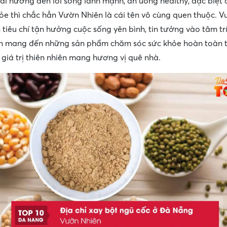
ai hướng đến lối sống lành mạnh, ăn uống healthy, đặc biệt
ỏe thì chắc hẳn Vườn Nhiên là cái tên vô cùng quen thuộc. 
tiêu chí tận hưởng cuộc sống yên bình, tin tưởng vào tâm tr
n mang đến những sản phẩm chăm sóc sức khỏe hoàn toàn t
 giá trị thiên nhiên mang hương vị quê nhà.