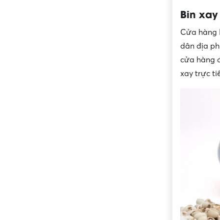
Bin xay
Cửa hàng B
dân địa ph
cửa hàng đ
xay trực t