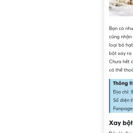
Bạn có nhu
cũng nhận 
loại bỏ hạ
bột xay ra
Chưa hết đ
có thể tho
Thông ti
Địa chỉ:
Số điện 
Fanpage:
Xay bột