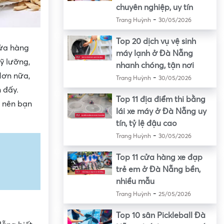
chuyên nghiệp, uy tín
-
Trang Huỳnh
30/05/2026
Top 20 dịch vụ vệ sinh
cửa hàng
máy lạnh ở Đà Nẵng
ỹ lưỡng,
nhanh chóng, tận nơi
Hơn nữa,
-
Trang Huỳnh
30/05/2026
 đấy.
Top 11 địa điểm thi bằng
g nên bạn
lái xe máy ở Đà Nẵng uy
tín, tỷ lệ đậu cao
-
Trang Huỳnh
30/05/2026
Top 11 cửa hàng xe đạp
trẻ em ở Đà Nẵng bền,
nhiều mẫu
-
Trang Huỳnh
25/05/2026
Top 10 sân Pickleball Đà