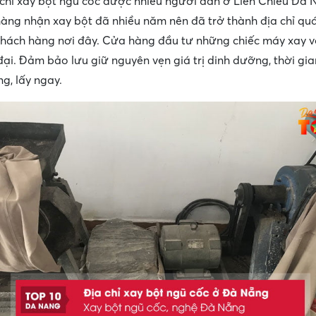
 chỉ xay bột ngũ cốc được nhiều người dân ở Liên Chiểu Đà 
àng nhận xay bột đã nhiều năm nên đã trở thành địa chỉ qu
khách hàng nơi đây. Cửa hàng đầu tư những chiếc máy xay v
đại. Đảm bảo lưu giữ nguyên vẹn giá trị dinh dưỡng, thời gia
g, lấy ngay.