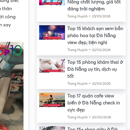
Nẵng biết
Nẵng chất lượng, giá tốt
á thân
đáng trải nghiệm
-
ới công
Trang Huỳnh
23/05/2026
n xay
Top 15 khách sạn xem bắn
pháo hoa tại Đà Nẵng
view đẹp, tiện nghi
-
Trang Huỳnh
22/05/2026
Top 15 phòng khám thai ở
Đà Nẵng uy tín, dịch vụ
tốt
-
Trang Huỳnh
22/05/2026
Top 17 quán cafe view
biển ở Đà Nẵng check in
cực đẹp
-
Trang Huỳnh
20/05/2026
Top 15+ shop giày ở Đà