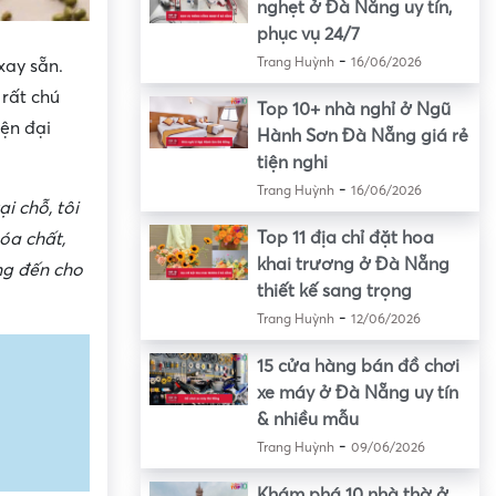
nghẹt ở Đà Nẵng uy tín,
phục vụ 24/7
-
Trang Huỳnh
16/06/2026
xay sẵn.
rất chú
Top 10+ nhà nghỉ ở Ngũ
ện đại
Hành Sơn Đà Nẵng giá rẻ
tiện nghi
-
Trang Huỳnh
16/06/2026
i chỗ, tôi
Top 11 địa chỉ đặt hoa
óa chất,
khai trương ở Đà Nẵng
ng đến cho
thiết kế sang trọng
-
Trang Huỳnh
12/06/2026
15 cửa hàng bán đồ chơi
xe máy ở Đà Nẵng uy tín
& nhiều mẫu
-
Trang Huỳnh
09/06/2026
Khám phá 10 nhà thờ ở