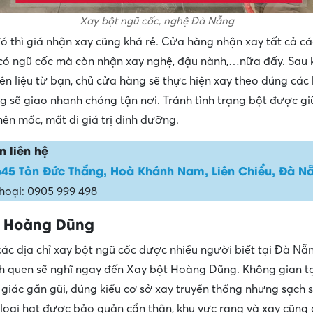
Xay bột ngũ cốc, nghệ Đà Nẵng
ó thì giá nhận xay cũng khá rẻ. Cửa hàng nhận xay tất cả các
có ngũ cốc mà còn nhận xay nghệ, đậu nành,…nữa đấy. Sau 
n liệu từ bạn, chủ cửa hàng sẽ thực hiện xay theo đúng các
ng sẽ giao nhanh chóng tận nơi. Tránh tình trạng bột được gi
nên mốc, mất đi giá trị dinh dưỡng.
n liên hệ
645 Tôn Đức Thắng, Hoà Khánh Nam, Liên Chiểu, Đà N
thoại: 0905 999 498
t Hoàng Dũng
ác địa chỉ xay bột ngũ cốc được nhiều người biết tại Đà Nẵn
h quen sẽ nghĩ ngay đến Xay bột Hoàng Dũng. Không gian t
iác gần gũi, đúng kiểu cơ sở xay truyền thống nhưng sạch 
loại hạt được bảo quản cẩn thận, khu vực rang và xay cũng