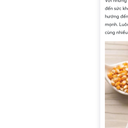
Với những 
đến sức kh
hướng đến 
mạnh. Luô
cùng nhiều