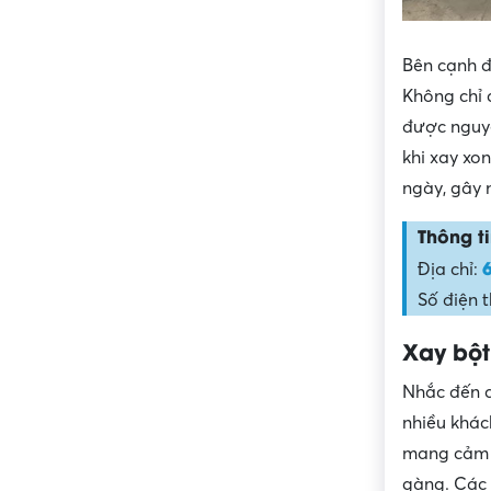
Bên cạnh đ
Không chỉ 
được nguyê
khi xay xo
ngày, gây 
Thông ti
Địa chỉ:
Số điện 
Xay bộ
Nhắc đến c
nhiều khác
mang cảm g
gàng. Các 