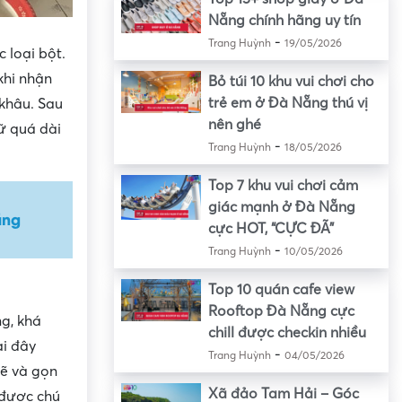
Nẵng chính hãng uy tín
-
Trang Huỳnh
19/05/2026
 loại bột.
khi nhận
Bỏ túi 10 khu vui chơi cho
trẻ em ở Đà Nẵng thú vị
 khâu. Sau
nên ghé
ữ quá dài
-
Trang Huỳnh
18/05/2026
Top 7 khu vui chơi cảm
giác mạnh ở Đà Nẵng
ẵng
cực HOT, “CỰC ĐÃ”
-
Trang Huỳnh
10/05/2026
Top 10 quán cafe view
Rooftop Đà Nẵng cực
g, khá
chill được checkin nhiều
ại đây
-
Trang Huỳnh
04/05/2026
sẽ và gọn
Xã đảo Tam Hải – Góc
 được chú