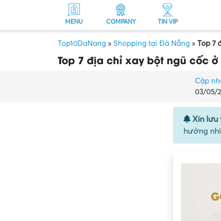
MENU
COMPANY
TIN VIP
Top10DaNang
»
Shopping tại Đà Nẵng
»
Top 7 
Top 7 địa chỉ xay bột ngũ cốc
Cập nh
03/05/
Xin lưu 
hưởng nhi