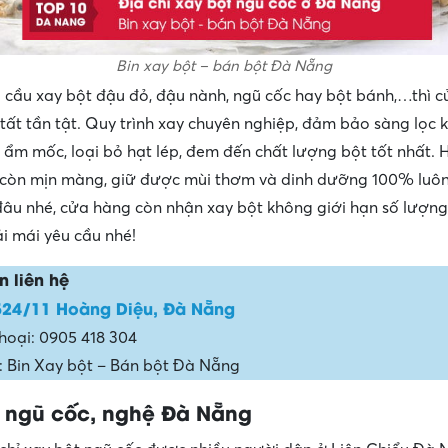
Bin xay bột – bán bột Đà Nẵng
 cầu xay bột đậu đỏ, đậu nành, ngũ cốc hay bột bánh,…thì 
tất tần tật. Quy trình xay chuyên nghiệp, đảm bảo sàng lọc k
t ẩm mốc, loại bỏ hạt lép, đem đến chất lượng bột tốt nhất. 
 còn mịn màng, giữ được mùi thơm và dinh dưỡng 100% luôn
âu nhé, cửa hàng còn nhận xay bột không giới hạn số lượn
ải mái yêu cầu nhé!
n liên hệ
524/11 Hoàng Diệu, Đà Nẵng
thoại: 0905 418 304
 Bin Xay bột – Bán bột Đà Nẵng
 ngũ cốc, nghệ Đà Nẵng