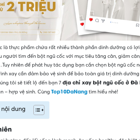
c là thực phẩm chứa rất nhiều thành phần dinh dưỡng có lợi
u người tìm đến bột ngũ cốc với mục tiêu tăng cân, giảm cân
Tuy nhiên để phát huy tác dụng bạn cần chọn bột ngũ cốc 
trình xay cần đảm bảo vệ sinh để bảo toàn giá trị dinh dưỡng
địa chỉ xay bột ngũ cốc ở Đà
úng tôi sẽ tiết lộ đến bạn 7
Top10DaNang
n – hợp vệ sinh. Cùng
tìm hiểu nhé!
 nội dung
hiên