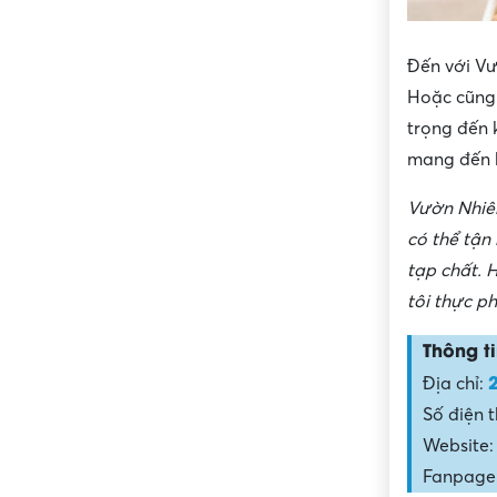
Đến với Vư
Hoặc cũng 
trọng đến 
mang đến 
Vườn Nhiên
có thể tận
tạp chất. 
tôi thực p
Thông ti
Địa chỉ:
Số điện t
Website:
Fanpage: