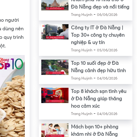
Đà Nẵng đẹp và nổi tiếng
-
Trang Huỳnh
06/06/2026
ảo người
Công ty IT ở Đà Nẵng |
u dùng nên
Top 30+ công ty chuyên
 quy trình
nghiệp & uy tín
ột.
-
Trang Huỳnh
05/06/2026
Top 10 suối đẹp ở Đà
Nẵng cảnh đẹp hữu tình
-
Trang Huỳnh
04/06/2026
Top 8 khách sạn tình yêu
ở Đà Nẵng giúp thăng
hoa cảm xúc
-
Trang Huỳnh
04/06/2026
Mách bạn 10+ phòng
khám nhi ở Đà Nẵng