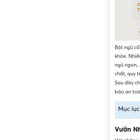
Bột ngũ cố
khỏe. Nhiề
ngủ ngon,…
chất, quy 
Sau đây ch
bảo an toà
Mục lục
Vườn N