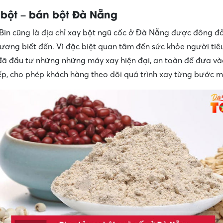
 bột – bán bột Đà Nẵng
in cũng là địa chỉ xay bột ngũ cốc ở Đà Nẵng được đông đ
ương biết đến. Vì đặc biệt quan tâm đến sức khỏe người tiê
ã đầu tư những những máy xay hiện đại, an toàn để đưa vào
iếp, cho phép khách hàng theo dõi quá trình xay từng bước m