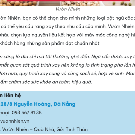
Vườn Nhiên
ờn Nhiên, bạn có thể chọn cho mình những loại bột ngũ cốc 
có thể yêu cầu rang xay theo nhu cầu của mình. Vườn Nhiên 
khâu chọn lựa nguyên liệu kết hợp với máy móc công nghệ hi
khách hàng những sản phẩm đạt chuẩn nhất.
 cũng là địa chỉ mà tôi thường ghé đến. Ngũ cốc được xay tạ
 mắt quan sát quá trình xay nên không lo tình trạng pha lẫn h
Hơn nữa, quy trình xay cũng vô cùng sạch sẻ, hợp vệ sinh. Ma
hẩm chăm sóc sức khỏe an toàn, hiệu quả.
n liên hệ
228/8 Nguyễn Hoàng, Đà Nẵng
hoại: 093 567 81 38
 vuonnhien.vn
 Vườn Nhiên – Quà Nhà, Gửi Tình Thân