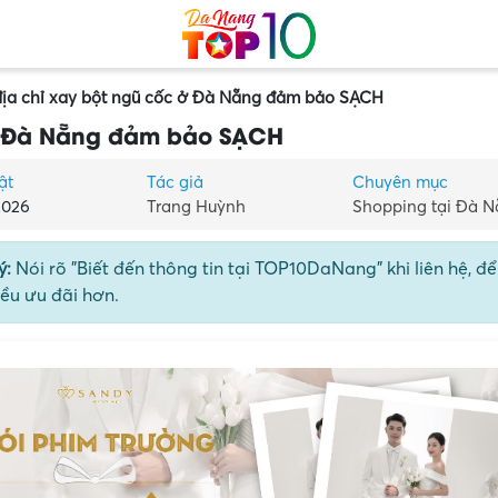
địa chỉ xay bột ngũ cốc ở Đà Nẵng đảm bảo SẠCH
 ở Đà Nẵng đảm bảo SẠCH
ật
Tác giả
Chuyên mục
2026
Trang Huỳnh
Shopping tại Đà 
ý:
Nói rõ "Biết đến thông tin tại TOP10DaNang" khi liên hệ, đ
ều ưu đãi hơn.