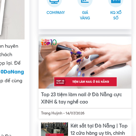
COMPANY
GIÁ
KQ XỔ
VÀNG
SỐ
àn huyên
 thách
p lại. Để
10DaNang
p để cùng
Top 23 tiệm làm nail ở Đà Nẵng cực
XINH & tay nghề cao
Trang Huỳnh
-
14/07/2026
Két sắt tại Đà Nẵng | Top
12 cửa hàng uy tín, chính