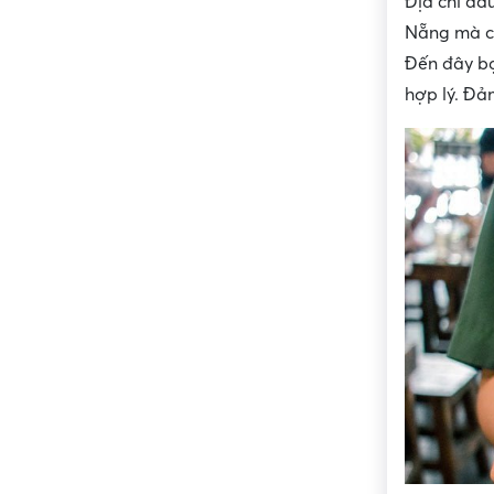
Địa chỉ đầ
Nẵng mà ch
Đến đây bạ
hợp lý. Đả