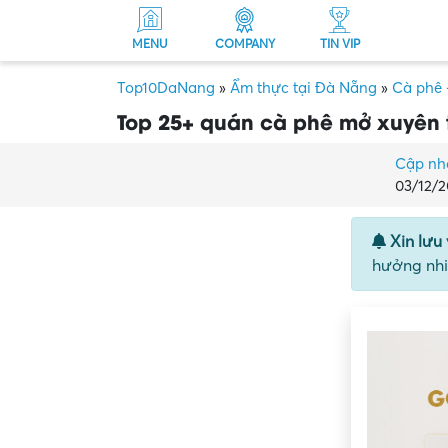
MENU
COMPANY
TIN VIP
Top10DaNang
»
Ẩm thực tại Đà Nẵng
»
Cà phê 
Top 25+ quán cà phê mở xuyên 
Cập nh
03/12/2
Xin lưu 
hưởng nhi