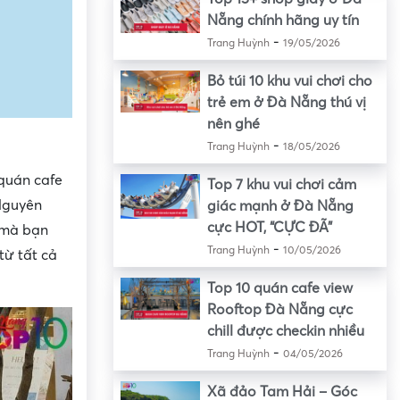
Nẵng chính hãng uy tín
-
Trang Huỳnh
19/05/2026
Bỏ túi 10 khu vui chơi cho
trẻ em ở Đà Nẵng thú vị
nên ghé
-
Trang Huỳnh
18/05/2026
 quán cafe
Top 7 khu vui chơi cảm
 Nguyên
giác mạnh ở Đà Nẵng
cực HOT, “CỰC ĐÃ”
 mà bạn
-
Trang Huỳnh
10/05/2026
từ tất cả
Top 10 quán cafe view
Rooftop Đà Nẵng cực
chill được checkin nhiều
-
Trang Huỳnh
04/05/2026
Xã đảo Tam Hải – Góc