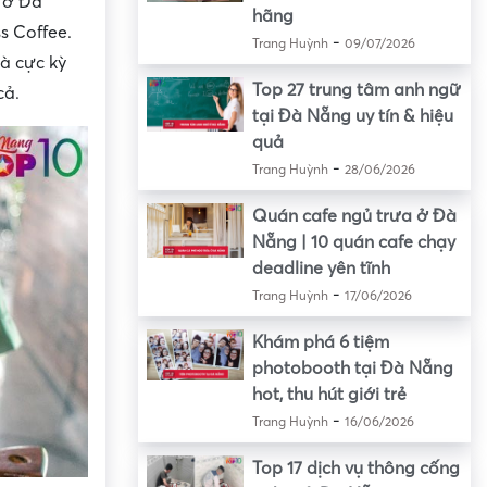
 ở Đà
hãng
s Coffee.
-
Trang Huỳnh
09/07/2026
à cực kỳ
Top 27 trung tâm anh ngữ
cả.
tại Đà Nẵng uy tín & hiệu
quả
-
Trang Huỳnh
28/06/2026
Quán cafe ngủ trưa ở Đà
Nẵng | 10 quán cafe chạy
deadline yên tĩnh
-
Trang Huỳnh
17/06/2026
Khám phá 6 tiệm
photobooth tại Đà Nẵng
hot, thu hút giới trẻ
-
Trang Huỳnh
16/06/2026
Top 17 dịch vụ thông cống