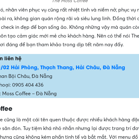
The Moss Coffee
ó, nhân viên phục vụ cũng rất nhiệt tình và niềm nở, phục vụ
ài ra, không gian quán rộng rãi và siêu lung linh. Đồng thời 
check in đẹp để bạn sống ảo. Không những vậy mà quán cò
uôn tạo cảm giác mới mẻ cho khách hàng. Nên có thể nói Th
nơi đáng để bạn tham khảo trong dịp tết năm nay đấy.
n liên hệ
/02 Hải Phòng, Thạch Thang, Hải Châu, Đà Nẵng
han Bội Châu, Đà Nẵng
thoại: 0905 404 436
 Moss Coffee – Đà Nẵng
ffee
 cũng là một cái tên quen thuộc được nhiều khách hàng đặc
ẻ săn đón. Tuy tiệm khá nhỏ nhắn nhưng lại được trang trí đơ
ưng cũng không kém phần tinh tế và bắt mắt. Với menu đồ