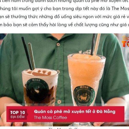
u tiên nằm trong danh sách những quán cà phê mở xuyên tết
úng tôi muốn gợi ý cho bạn trong dịp tết này đó là The Mos
n sẽ thưởng thức những đồ uống siêu ngon với mức giá rẻ v
m bảo bạn sẽ cảm thấy hài lòng về chất lượng cũng như giá 