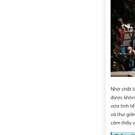
Nhờ chất l
được không
vừa tinh t
và thư giã
cảm thấy v