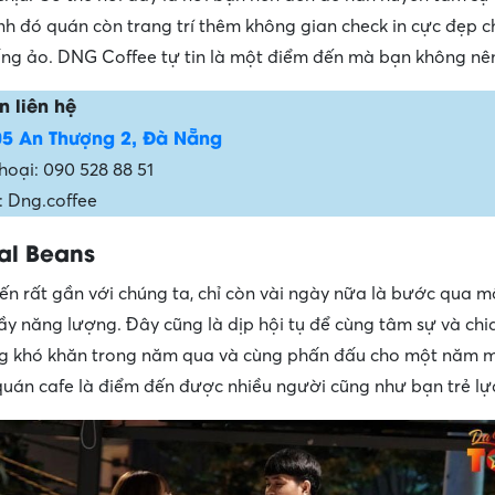
nh đó quán còn trang trí thêm không gian check in cực đẹp 
g ảo. DNG Coffee tự tin là một điểm đến mà bạn không nên
n liên hệ
05 An Thượng 2, Đà Nẵng
hoại: 090 528 88 51
 Dng.coffee
al Beans
ến rất gần với chúng ta, chỉ còn vài ngày nữa là bước qua 
ầy năng lượng. Đây cũng là dịp hội tụ để cùng tâm sự và chia
g khó khăn trong năm qua và cùng phấn đấu cho một năm m
quán cafe là điểm đến được nhiều người cũng như bạn trẻ lự