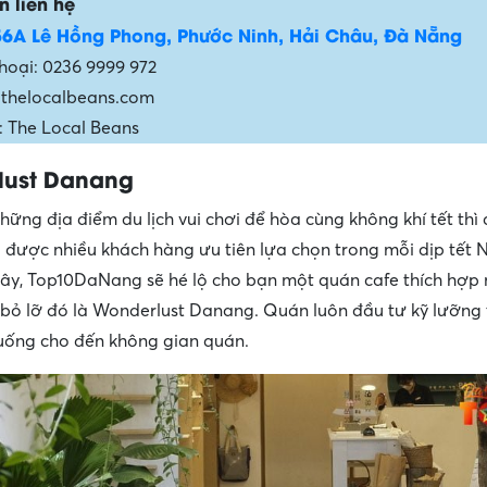
n liên hệ
56A Lê Hồng Phong, Phước Ninh, Hải Châu, Đà Nẵng
thoại: 0236 9999 972
 thelocalbeans.com
 The Local Beans
lust Danang
hững địa điểm du lịch vui chơi để hòa cùng không khí tết thì
i được nhiều khách hàng ưu tiên lựa chọn trong mỗi dịp tết
ây, Top10DaNang sẽ hé lộ cho bạn một quán cafe thích hợp
bỏ lỡ đó là Wonderlust Danang. Quán luôn đầu tư kỹ lưỡng 
uống cho đến không gian quán.