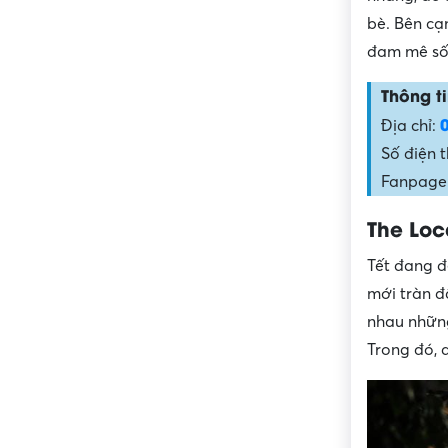
bè. Bên cạ
đam mê sốn
Thông ti
Địa chỉ:
Số điện t
Fanpage:
The Loc
Tết đang đ
mới tràn đ
nhau nhữn
Trong đó, 