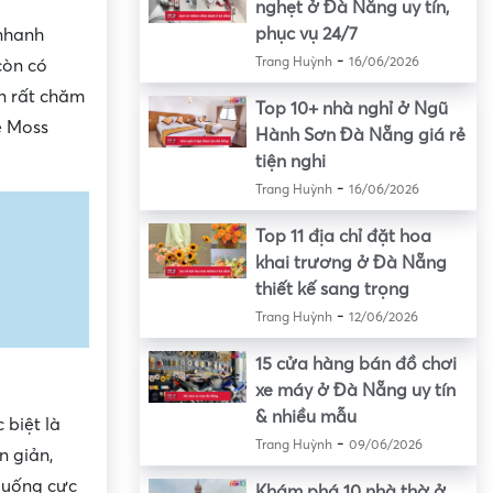
nghẹt ở Đà Nẵng uy tín,
phục vụ 24/7
 nhanh
-
Trang Huỳnh
16/06/2026
còn có
n rất chăm
Top 10+ nhà nghỉ ở Ngũ
e Moss
Hành Sơn Đà Nẵng giá rẻ
tiện nghi
-
Trang Huỳnh
16/06/2026
Top 11 địa chỉ đặt hoa
khai trương ở Đà Nẵng
thiết kế sang trọng
-
Trang Huỳnh
12/06/2026
15 cửa hàng bán đồ chơi
xe máy ở Đà Nẵng uy tín
& nhiều mẫu
 biệt là
-
Trang Huỳnh
09/06/2026
n giản,
 uống cực
Khám phá 10 nhà thờ ở