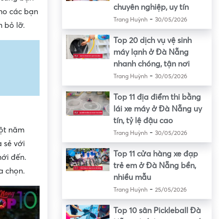
chuyên nghiệp, uy tín
cho các bạn
-
Trang Huỳnh
30/05/2026
 bỏ lỡ.
Top 20 dịch vụ vệ sinh
máy lạnh ở Đà Nẵng
nhanh chóng, tận nơi
-
Trang Huỳnh
30/05/2026
Top 11 địa điểm thi bằng
lái xe máy ở Đà Nẵng uy
tín, tỷ lệ đậu cao
một năm
-
Trang Huỳnh
30/05/2026
 sẻ với
Top 11 cửa hàng xe đạp
ới đến.
trẻ em ở Đà Nẵng bền,
a chọn.
nhiều mẫu
-
Trang Huỳnh
25/05/2026
Top 10 sân Pickleball Đà