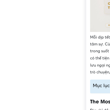
Mỗi dịp tế
tâm sự. Cù
trong suốt
có thể tiệ
lưu ngại n
trò chuyện,
Mục lục
The Mos