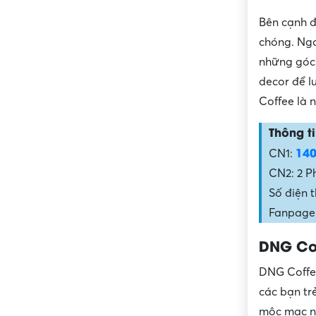
Bên cạnh đ
chóng. Ngo
những góc 
decor để l
Coffee là 
Thông ti
140
CN1:
CN2: 2 P
Số điện 
Fanpage:
DNG Co
DNG Coffee
các bạn tr
mộc mạc nh