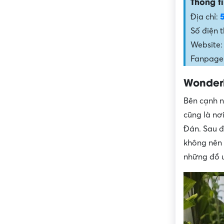
Thông ti
Địa chỉ:
Số điện 
Website:
Fanpage:
Wonder
Bên cạnh n
cũng là nơ
Đán. Sau đ
không nên 
những đồ 