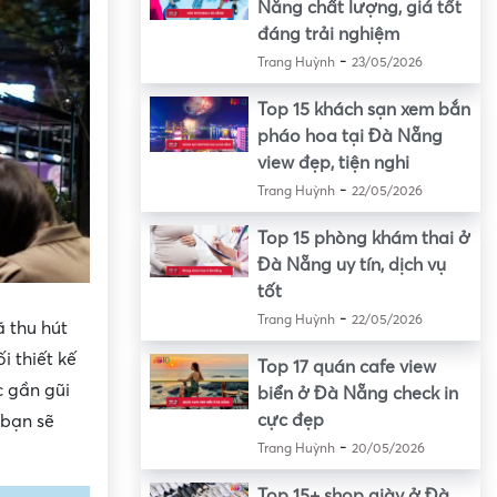
Nẵng chất lượng, giá tốt
đáng trải nghiệm
-
Trang Huỳnh
23/05/2026
Top 15 khách sạn xem bắn
pháo hoa tại Đà Nẵng
view đẹp, tiện nghi
-
Trang Huỳnh
22/05/2026
Top 15 phòng khám thai ở
Đà Nẵng uy tín, dịch vụ
tốt
-
Trang Huỳnh
22/05/2026
 thu hút
i thiết kế
Top 17 quán cafe view
c gần gũi
biển ở Đà Nẵng check in
cực đẹp
 bạn sẽ
-
Trang Huỳnh
20/05/2026
Top 15+ shop giày ở Đà