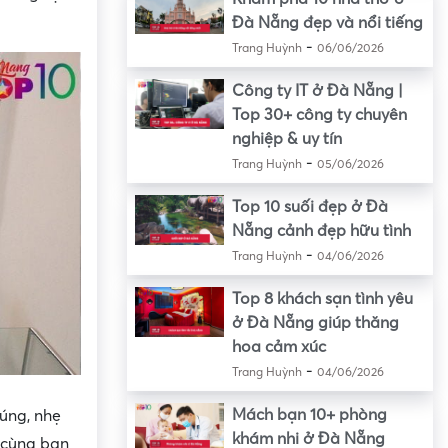
Đà Nẵng đẹp và nổi tiếng
-
Trang Huỳnh
06/06/2026
Công ty IT ở Đà Nẵng |
Top 30+ công ty chuyên
nghiệp & uy tín
-
Trang Huỳnh
05/06/2026
Top 10 suối đẹp ở Đà
Nẵng cảnh đẹp hữu tình
-
Trang Huỳnh
04/06/2026
Top 8 khách sạn tình yêu
ở Đà Nẵng giúp thăng
hoa cảm xúc
-
Trang Huỳnh
04/06/2026
Mách bạn 10+ phòng
úng, nhẹ
khám nhi ở Đà Nẵng
 cùng bạn