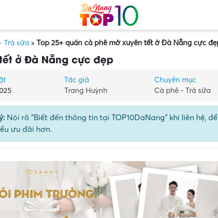
- Trà sữa
»
Top 25+ quán cà phê mở xuyên tết ở Đà Nẵng cực đẹ
tết ở Đà Nẵng cực đẹp
ật
Tác giả
Chuyên mục
025
Trang Huỳnh
Cà phê - Trà sữa
ý:
Nói rõ "Biết đến thông tin tại TOP10DaNang" khi liên hệ, đ
ều ưu đãi hơn.