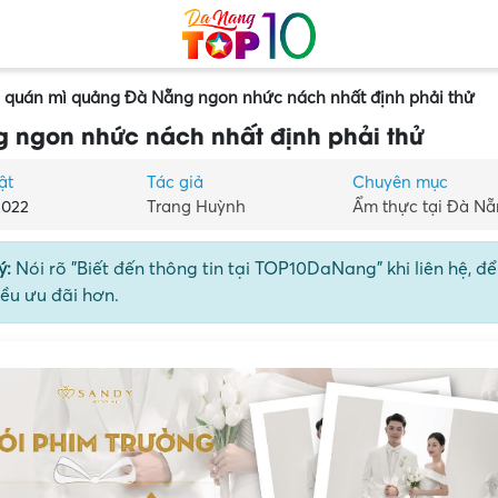
 quán mì quảng Đà Nẵng ngon nhức nách nhất định phải thử
 ngon nhức nách nhất định phải thử
ật
Tác giả
Chuyên mục
2022
Trang Huỳnh
Ẩm thực tại Đà N
ý:
Nói rõ "Biết đến thông tin tại TOP10DaNang" khi liên hệ, đ
ều ưu đãi hơn.