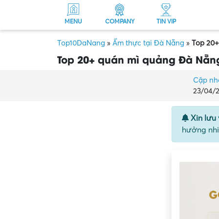
MENU
COMPANY
TIN VIP
Top10DaNang
»
Ẩm thực tại Đà Nẵng
»
Top 20+
Top 20+ quán mì quảng Đà Nẵng
Cập nh
23/04/
Xin lưu 
hưởng nhi