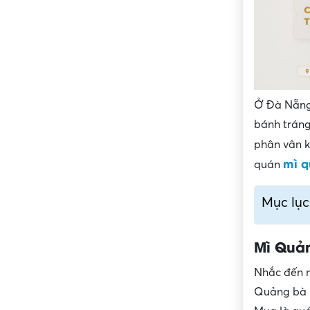
Ở Đà Nẵng 
bánh tráng
phân vân 
mì q
quán
Mục lục
Mì Quả
Nhắc đến m
Quảng bà M