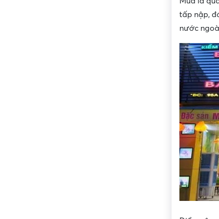
Mua là quá
tấp nập, đ
nước ngoài