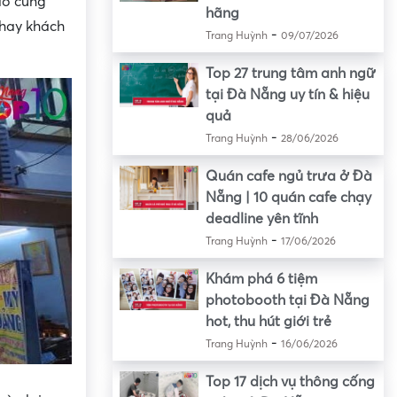
ào cũng
hãng
 hay khách
-
Trang Huỳnh
09/07/2026
Top 27 trung tâm anh ngữ
tại Đà Nẵng uy tín & hiệu
quả
-
Trang Huỳnh
28/06/2026
Quán cafe ngủ trưa ở Đà
Nẵng | 10 quán cafe chạy
deadline yên tĩnh
-
Trang Huỳnh
17/06/2026
Khám phá 6 tiệm
photobooth tại Đà Nẵng
hot, thu hút giới trẻ
-
Trang Huỳnh
16/06/2026
Top 17 dịch vụ thông cống