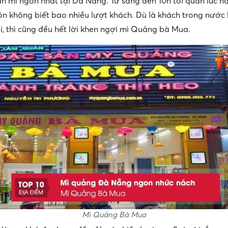
n mì ngon nhất tại Đà Nẵng. Từ sáng đến 10h tối quán lúc n
ón không biết bao nhiều lượt khách. Dù là khách trong nước
, thì cũng đều hết lời khen ngợi mì Quảng bà Mua.
Mì Quảng Bà Mua