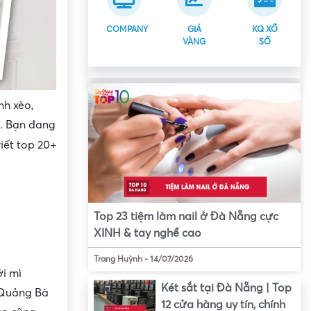
COMPANY
GIÁ
KQ XỔ
VÀNG
SỐ
nh xèo,
g. Bạn đang
iết top 20+
Top 23 tiệm làm nail ở Đà Nẵng cực
XINH & tay nghề cao
Trang Huỳnh
-
14/07/2026
i mì
Két sắt tại Đà Nẵng | Top
 Quảng Bà
12 cửa hàng uy tín, chính