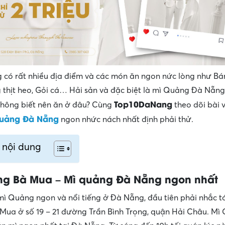
có rất nhiều địa điểm và các món ăn ngon nức lòng như Bá
 thịt heo, Gỏi cá… Hải sản và đặc biệt là mì Quảng Đà Nẵn
Top10DaNang
không biết nên ăn ở đâu? Cùng
theo dõi bài v
uảng Đà Nẵng
ngon nhức nách nhất định phải thử.
 nội dung
ng Bà Mua – Mì quảng Đà Nẵng ngon nhất
ì Quảng ngon và nổi tiếng ở Đà Nẵng, đầu tiên phải nhắc tớ
ua ở số 19 – 21 đường Trần Bình Trọng, quận Hải Châu. Mì