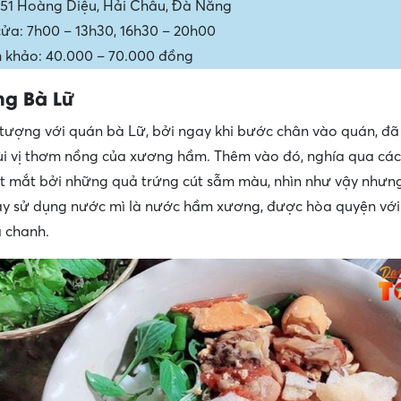
 251 Hoàng Diệu, Hải Châu, Đà Nẵng
ửa: 7h00 – 13h30, 16h30 – 20h00
 khảo: 40.000 – 70.000 đồng
ng Bà Lữ
 tượng với quán bà Lữ, bởi ngay khi bước chân vào quán, đã
i vị thơm nồng của xương hầm. Thêm vào đó, nghía qua các
ắt mắt bởi những quả trứng cút sẫm màu, nhìn như vậy nhưng 
y sử dụng nước mì là nước hầm xương, được hòa quyện với
a chanh.