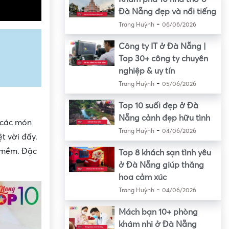
Đà Nẵng đẹp và nổi tiếng
-
Trang Huỳnh
06/06/2026
Công ty IT ở Đà Nẵng |
Top 30+ công ty chuyên
nghiệp & uy tín
-
Trang Huỳnh
05/06/2026
Top 10 suối đẹp ở Đà
Nẵng cảnh đẹp hữu tình
a các món
-
Trang Huỳnh
04/06/2026
t vời đấy.
t mềm. Đặc
Top 8 khách sạn tình yêu
ở Đà Nẵng giúp thăng
hoa cảm xúc
-
Trang Huỳnh
04/06/2026
Mách bạn 10+ phòng
khám nhi ở Đà Nẵng