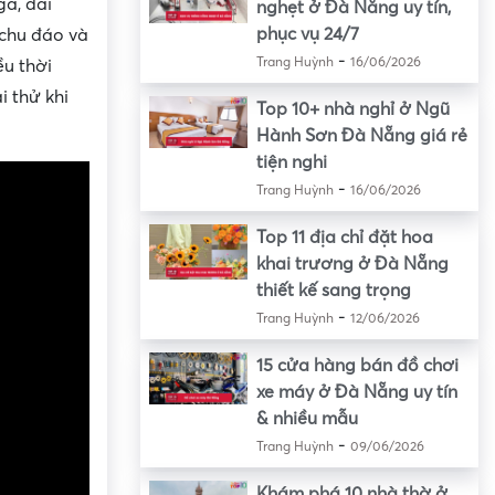
gà, dai
nghẹt ở Đà Nẵng uy tín,
phục vụ 24/7
 chu đáo và
-
Trang Huỳnh
16/06/2026
ều thời
i thử khi
Top 10+ nhà nghỉ ở Ngũ
Hành Sơn Đà Nẵng giá rẻ
tiện nghi
-
Trang Huỳnh
16/06/2026
Top 11 địa chỉ đặt hoa
khai trương ở Đà Nẵng
thiết kế sang trọng
-
Trang Huỳnh
12/06/2026
15 cửa hàng bán đồ chơi
xe máy ở Đà Nẵng uy tín
& nhiều mẫu
-
Trang Huỳnh
09/06/2026
Khám phá 10 nhà thờ ở