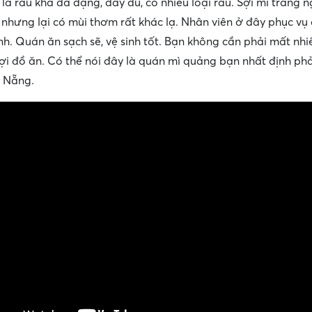
là rau khá đa dạng, đầy đủ, có nhiều loại rau. Sợi mì trắng n
 nhưng lại có mùi thơm rất khác lạ. Nhân viên ở đây phục vụ
ình. Quán ăn sạch sẽ, vệ sinh tốt. Bạn không cần phải mất nhi
ợi đồ ăn. Có thể nói đây là quán mì quảng bạn nhất định phả
à Nẵng.