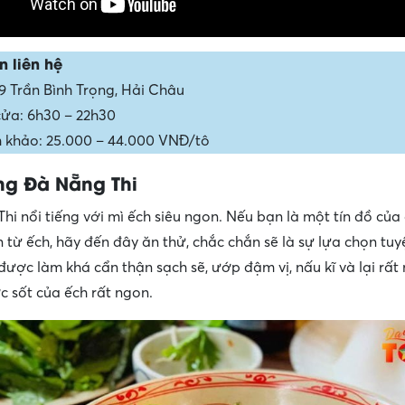
n liên hệ
19 Trần Bình Trọng, Hải Châu
ửa: 6h30 – 22h30
 khảo: 25.000 – 44.000 VNĐ/tô
ng Đà Nẵng Thi
hi nổi tiếng với mì ếch siêu ngon. Nếu bạn là một tín đồ củ
 từ ếch, hãy đến đây ăn thử, chắc chắn sẽ là sự lựa chọn tuyệ
được làm khá cẩn thận sạch sẽ, ướp đậm vị, nấu kĩ và lại rấ
c sốt của ếch rất ngon.