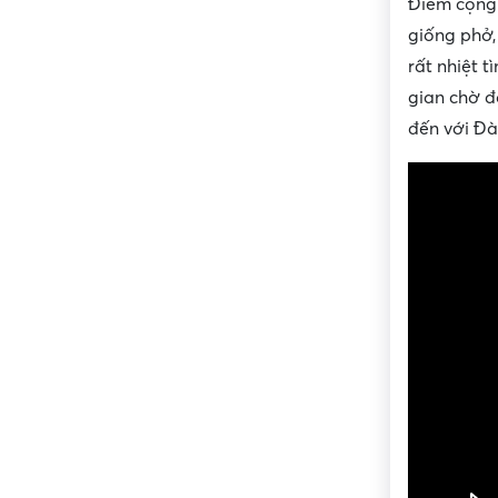
Điểm cộng 
giống phở,
rất nhiệt t
gian chờ đ
đến với Đ