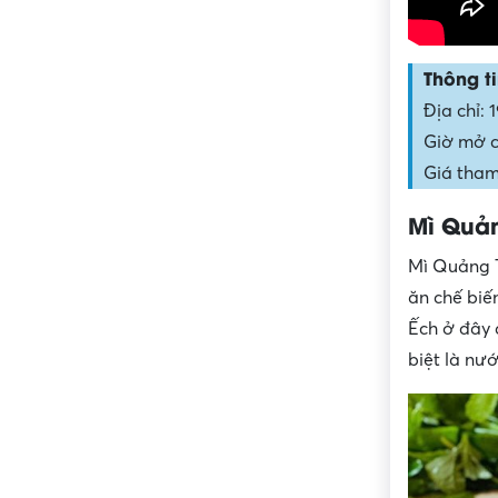
Thông ti
Địa chỉ: 
Giờ mở c
Giá tham
Mì Quả
Mì Quảng T
ăn chế biến
Ếch ở đây 
biệt là nướ