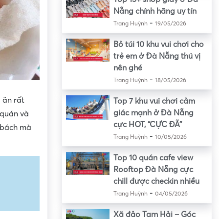
Nẵng chính hãng uy tín
-
Trang Huỳnh
19/05/2026
Bỏ túi 10 khu vui chơi cho
trẻ em ở Đà Nẵng thú vị
nên ghé
-
Trang Huỳnh
18/05/2026
 ăn rất
Top 7 khu vui chơi cảm
giác mạnh ở Đà Nẵng
 quán và
cực HOT, “CỰC ĐÃ”
í bách mà
-
Trang Huỳnh
10/05/2026
Top 10 quán cafe view
Rooftop Đà Nẵng cực
chill được checkin nhiều
-
Trang Huỳnh
04/05/2026
Xã đảo Tam Hải – Góc