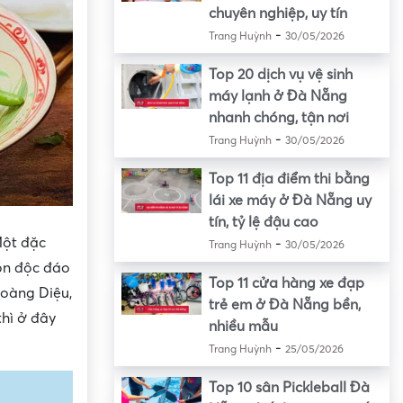
chuyên nghiệp, uy tín
-
Trang Huỳnh
30/05/2026
Top 20 dịch vụ vệ sinh
máy lạnh ở Đà Nẵng
nhanh chóng, tận nơi
-
Trang Huỳnh
30/05/2026
Top 11 địa điểm thi bằng
lái xe máy ở Đà Nẵng uy
tín, tỷ lệ đậu cao
Một đặc
-
Trang Huỳnh
30/05/2026
món độc đáo
Top 11 cửa hàng xe đạp
oàng Diệu,
trẻ em ở Đà Nẵng bền,
thì ở đây
nhiều mẫu
-
Trang Huỳnh
25/05/2026
Top 10 sân Pickleball Đà