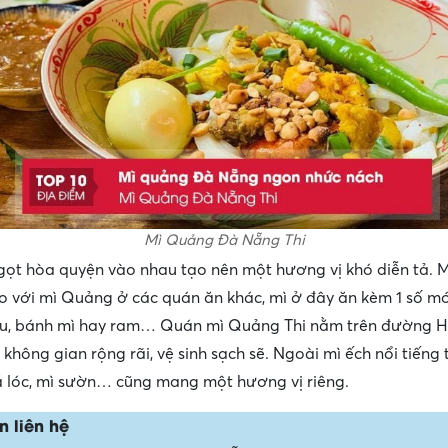
Mì Quảng Đà Nẵng Thi
ọt hòa quyện vào nhau tạo nên một hương vị khó diễn tả. 
so với mì Quảng ở các quán ăn khác, mì ở đây ăn kèm 1 số 
ấu, bánh mì hay ram… Quán mì Quảng Thi nằm trên đường H
 không gian rộng rãi, vệ sinh sạch sẽ. Ngoài mì ếch nổi tiếng 
á lóc, mì sườn… cũng mang một hương vị riêng.
n liên hệ