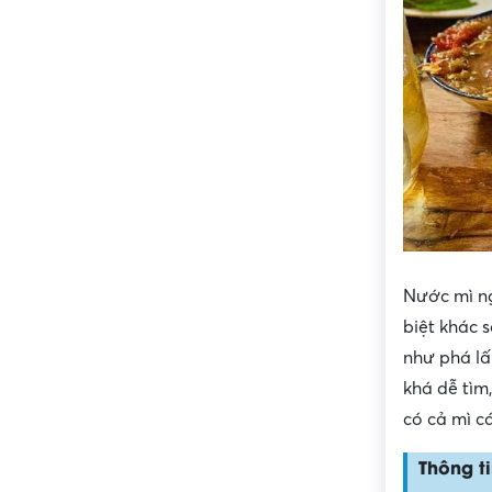
Nước mì ng
biệt khác 
như phá l
khá dễ tìm,
có cả mì c
Thông ti