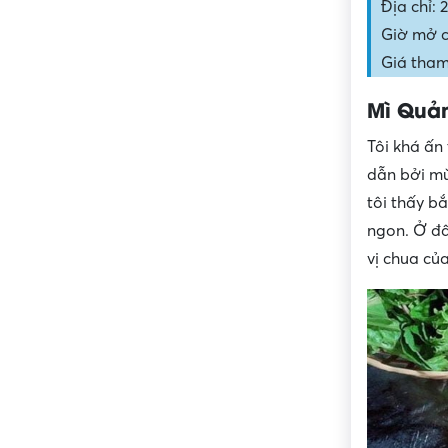
Địa chỉ:
Giờ mở c
Giá tham
Mì Quả
Tôi khá ấn
dẫn bởi mù
tôi thấy b
ngon. Ở đâ
vị chua củ