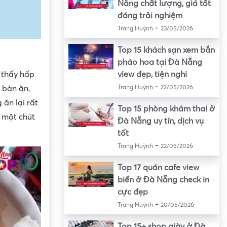
Nẵng chất lượng, giá tốt
đáng trải nghiệm
-
Trang Huỳnh
23/05/2026
Top 15 khách sạn xem bắn
pháo hoa tại Đà Nẵng
 thấy hấp
view đẹp, tiện nghi
-
 bàn ăn,
Trang Huỳnh
22/05/2026
ăn lại rất
Top 15 phòng khám thai ở
 một chút
Đà Nẵng uy tín, dịch vụ
tốt
-
Trang Huỳnh
22/05/2026
Top 17 quán cafe view
biển ở Đà Nẵng check in
cực đẹp
-
Trang Huỳnh
20/05/2026
Top 15+ shop giày ở Đà