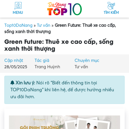
MENU
TÌM KIẾM
Top10DaNang
»
Tư vấn
»
Green Future: Thuê xe cao cấp,
sống xanh thời thượng
Green Future: Thuê xe cao cấp, sống
xanh thời thượng
Cập nhật
Tác giả
Chuyên mục
28/05/2025
Trang Huỳnh
Tư vấn
Xin lưu ý:
Nói rõ "Biết đến thông tin tại
TOP10DaNang" khi liên hệ, để được hưởng nhiều
ưu đãi hơn.