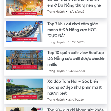
em ở Đà Nẵng thú vị nên ghé
-
Trang Huỳnh
18/05/2026
Top 7 khu vui chơi cảm giác
mạnh ở Đà Nẵng cực HOT,
“CỰC ĐÃ”
-
Trang Huỳnh
10/05/2026
Top 10 quán cafe view Rooftop
Đà Nẵng cực chill được checkin
nhiều
-
Trang Huỳnh
04/05/2026
Xã đảo Tam Hải – Góc biển
hoang sơ đẹp như phim mà ít
người biết
-
Trang Huỳnh
27/03/2026
Top 20+ địa chỉ khám sức khỏe