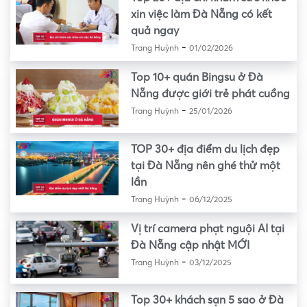
xin việc làm Đà Nẵng có kết
quả ngay
-
Trang Huỳnh
01/02/2026
Top 10+ quán Bingsu ở Đà
Nẵng được giới trẻ phát cuồng
-
Trang Huỳnh
25/01/2026
TOP 30+ địa điểm du lịch đẹp
tại Đà Nẵng nên ghé thử một
lần
-
Trang Huỳnh
06/12/2025
Vị trí camera phạt nguội AI tại
Đà Nẵng cập nhật MỚI
-
Trang Huỳnh
03/12/2025
Top 30+ khách sạn 5 sao ở Đà