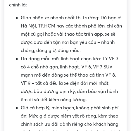
chính là:
Giao nhận xe nhanh nhất thị trường: Dù bạn ở
Hà Nội, TP.HCM hay các thành phố lớn, chỉ cần
một cú gọi hoặc vài thao tác trên app, xe sẽ
được đưa đến tận nơi bạn yêu cầu – nhanh
chóng, đúng giờ, đúng mẫu.
Đa dạng mẫu mã, linh hoạt chọn lựa: Từ VF 3
có 4 chỗ nhỏ gọn, linh hoạt. VF 6, VF 7 SUV
mạnh mẽ đến dòng xe thể thao cá tính VF 8,
VF 9 – tất cả đều là xe điện đời mới nhất,
được bảo dưỡng định kỳ, đảm bảo vận hành
êm ái và tiết kiệm năng lượng.
Giá cả hợp lý, minh bạch, không phát sinh phí
ẩn: Mức giá được niêm yết rõ ràng, kèm theo
chính sách ưu đãi dành riêng cho khách hàng