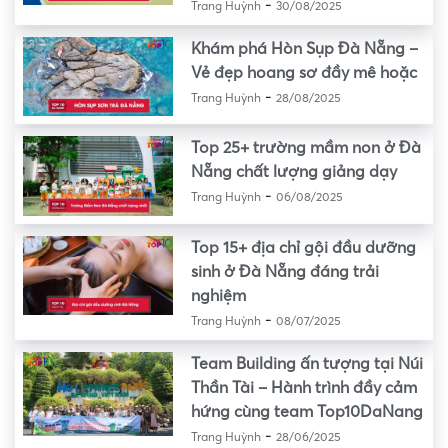
-
Trang Huỳnh
30/08/2025
Khám phá Hòn Sụp Đà Nẵng –
Vẻ đẹp hoang sơ đầy mê hoặc
-
Trang Huỳnh
28/08/2025
Top 25+ trường mầm non ở Đà
Nẵng chất lượng giảng dạy
-
Trang Huỳnh
06/08/2025
Top 15+ địa chỉ gội đầu dưỡng
sinh ở Đà Nẵng đáng trải
nghiệm
-
Trang Huỳnh
08/07/2025
Team Building ấn tượng tại Núi
Thần Tài – Hành trình đầy cảm
hứng cùng team Top10DaNang
-
Trang Huỳnh
28/06/2025