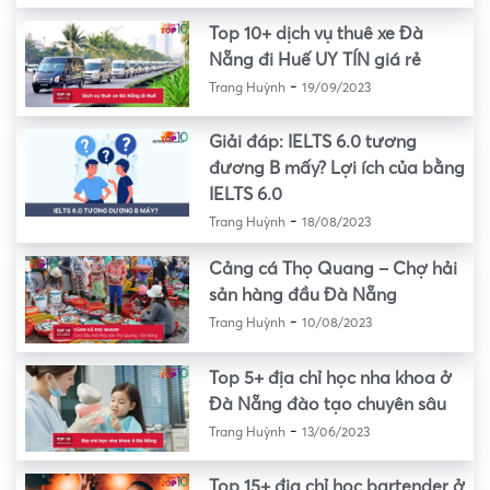
Top 10+ dịch vụ thuê xe Đà
Nẵng đi Huế UY TÍN giá rẻ
-
Trang Huỳnh
19/09/2023
Giải đáp: IELTS 6.0 tương
đương B mấy? Lợi ích của bằng
IELTS 6.0
-
Trang Huỳnh
18/08/2023
Cảng cá Thọ Quang – Chợ hải
sản hàng đầu Đà Nẵng
-
Trang Huỳnh
10/08/2023
Top 5+ địa chỉ học nha khoa ở
Đà Nẵng đào tạo chuyên sâu
-
Trang Huỳnh
13/06/2023
Top 15+ địa chỉ học bartender ở