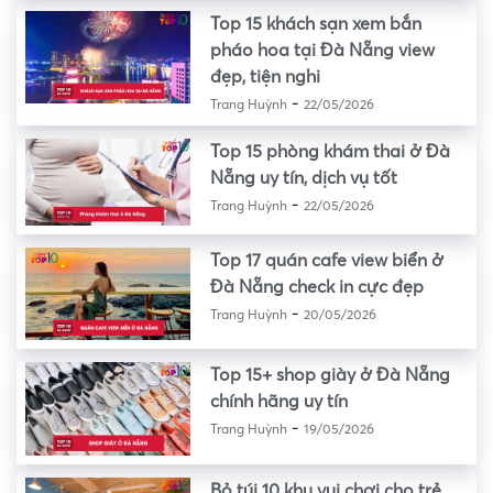
Top 15 khách sạn xem bắn
pháo hoa tại Đà Nẵng view
đẹp, tiện nghi
-
Trang Huỳnh
22/05/2026
Top 15 phòng khám thai ở Đà
Nẵng uy tín, dịch vụ tốt
-
Trang Huỳnh
22/05/2026
Top 17 quán cafe view biển ở
Đà Nẵng check in cực đẹp
-
Trang Huỳnh
20/05/2026
Top 15+ shop giày ở Đà Nẵng
chính hãng uy tín
-
Trang Huỳnh
19/05/2026
Bỏ túi 10 khu vui chơi cho trẻ