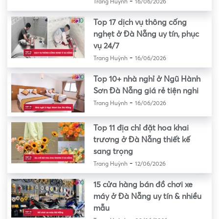
-
Trang Huỳnh
16/06/2026
Top 17 dịch vụ thông cống
nghẹt ở Đà Nẵng uy tín, phục
vụ 24/7
-
Trang Huỳnh
16/06/2026
Top 10+ nhà nghỉ ở Ngũ Hành
Sơn Đà Nẵng giá rẻ tiện nghi
-
Trang Huỳnh
16/06/2026
Top 11 địa chỉ đặt hoa khai
trương ở Đà Nẵng thiết kế
sang trọng
-
Trang Huỳnh
12/06/2026
15 cửa hàng bán đồ chơi xe
máy ở Đà Nẵng uy tín & nhiều
mẫu