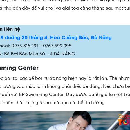
ả nhà đến đây để vui chơi và giải tỏa căng thẳng sau một tu
n liên hệ
39 đường 30 tháng 4, Hòa Cường Bắc, Đà Nẵng
thoại: 0935 816 291 – 0763 599 995
 Bể Bơi Bốn Mùa 30 – 4 ĐÀ NẴNG
mming Center
c bơi tại các bể bơi nước nóng hiện nay là rất lớn. Thế như
t lượng vào mùa lạnh không phải điều dễ dàng. Nếu chưa bi
y đến với BP Swimming Center. Đây được đánh giá là một t
 chuẩn chất lượng 5 sao mà bạn có thể tin tưởng.