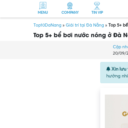
MENU
COMPANY
TIN VIP
Top10DaNang
»
Giải trí tại Đà Nẵng
»
Top 5+ bể
Top 5+ bể bơi nước nóng ở Đà Nẵ
Cập nh
20/09/
Xin lưu 
hưởng nhi