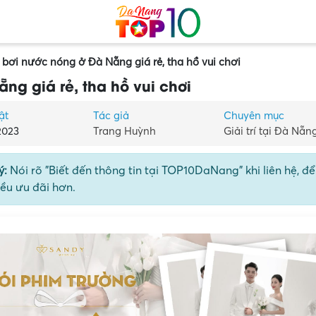
 bơi nước nóng ở Đà Nẵng giá rẻ, tha hồ vui chơi
ng giá rẻ, tha hồ vui chơi
ật
Tác giả
Chuyên mục
2023
Trang Huỳnh
Giải trí tại Đà Nẵn
ý:
Nói rõ "Biết đến thông tin tại TOP10DaNang" khi liên hệ, đ
ều ưu đãi hơn.