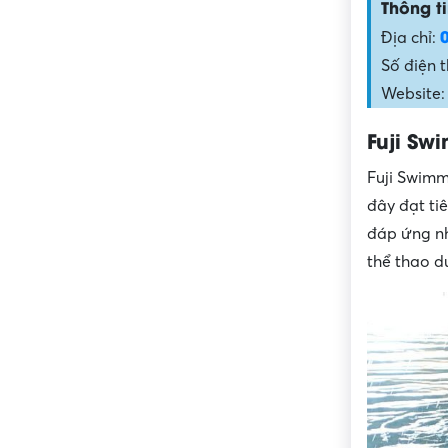
Thông ti
Địa chỉ:
Số điện 
Website
Fuji Sw
Fuji Swimm
đây đạt ti
đáp ứng nh
thể thao d