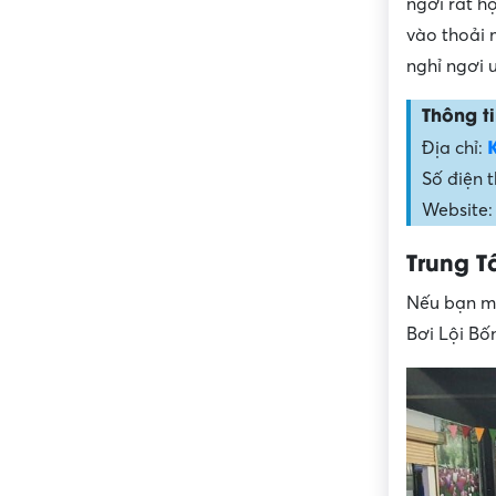
ngơi rất h
vào thoải 
nghỉ ngơi 
Thông ti
Địa chỉ:
Số điện 
Website:
Trung T
Nếu bạn mu
Bơi Lội Bố