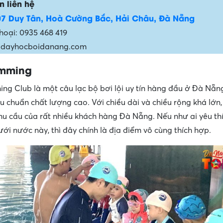
n liên hệ
07 Duy Tân, Hoà Cường Bắc, Hải Châu, Đà Nẵng
thoại: 0935 468 419
: dayhocboidanang.com
imming
ing Club là một câu lạc bộ bơi lội uy tín hàng đầu ở Đà Nẵn
êu chuẩn chất lượng cao. Với chiều dài và chiều rộng khá lớn,
u cầu của rất nhiều khách hàng Đà Nẵng. Nếu như ai yêu t
ưới nước này, thì đây chính là địa điểm vô cùng thích hợp.