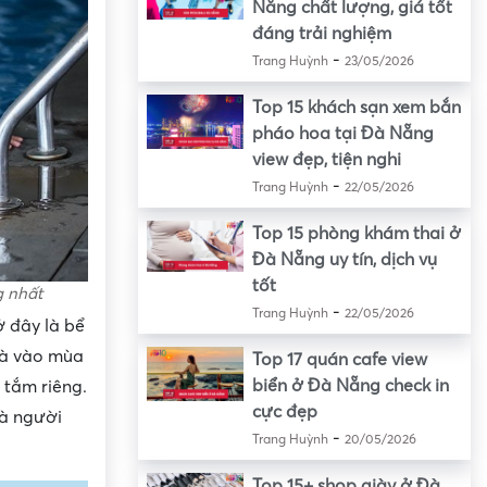
Nẵng chất lượng, giá tốt
đáng trải nghiệm
-
Trang Huỳnh
23/05/2026
Top 15 khách sạn xem bắn
pháo hoa tại Đà Nẵng
view đẹp, tiện nghi
-
Trang Huỳnh
22/05/2026
Top 15 phòng khám thai ở
Đà Nẵng uy tín, dịch vụ
tốt
 nhất
-
Trang Huỳnh
22/05/2026
ở đây là bể
 là vào mùa
Top 17 quán cafe view
biển ở Đà Nẵng check in
 tắm riêng.
cực đẹp
và người
-
Trang Huỳnh
20/05/2026
Top 15+ shop giày ở Đà