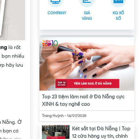
COMPANY
GIÁ
KQ XỔ
VÀNG
SỐ
ẵng
là rất
o bạn nhiều
ợp hãy lưu
Top 23 tiệm làm nail ở Đà Nẵng cực
XINH & tay nghề cao
Trang Huỳnh
-
14/07/2026
à Nẵng. Ở
Két sắt tại Đà Nẵng | Top
n bạn có
12 cửa hàng uy tín, chính