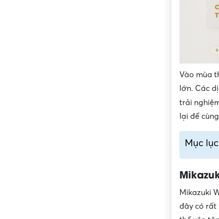
Vào mùa th
lớn. Các d
trải nghiệm
lại để cùng
Mục lục
Mikazuk
Mikazuki W
đây có rất