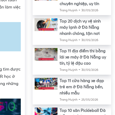
chuyên nghiệp, uy tín
ần làm việc
-
Trang Huỳnh
30/05/2026
Top 20 dịch vụ vệ sinh
máy lạnh ở Đà Nẵng
nhanh chóng, tận nơi
-
Trang Huỳnh
30/05/2026
Top 11 địa điểm thi bằng
lái xe máy ở Đà Nẵng uy
tín, tỷ lệ đậu cao
ng tìm được
-
Trang Huỳnh
30/05/2026
ết học ở
Top 11 cửa hàng xe đạp
rong những
trẻ em ở Đà Nẵng bền,
nhiều mẫu
-
Trang Huỳnh
25/05/2026
Top 10 sân Pickleball Đà