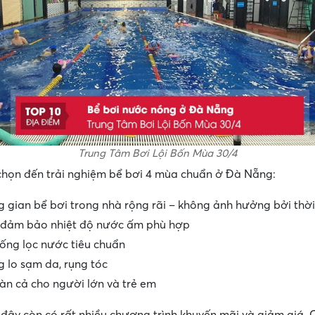
Trung Tâm Bơi Lội Bốn Mùa 30/4
chọn đến trải nghiệm bể bơi 4 mùa chuẩn ở Đà Nẵng:
 gian bể bơi trong nhà rộng rãi – không ảnh hưởng bởi thời 
 đảm bảo nhiệt độ nước ấm phù hợp
ống lọc nước tiêu chuẩn
 lo sạm da, rụng tóc
àn cả cho người lớn và trẻ em
 đây còn có rất nhiều chương trình khuyến mãi và giảm giá. 