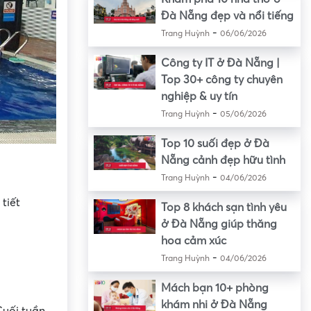
Đà Nẵng đẹp và nổi tiếng
-
Trang Huỳnh
06/06/2026
Công ty IT ở Đà Nẵng |
Top 30+ công ty chuyên
nghiệp & uy tín
-
Trang Huỳnh
05/06/2026
Top 10 suối đẹp ở Đà
Nẵng cảnh đẹp hữu tình
-
Trang Huỳnh
04/06/2026
tiết
Top 8 khách sạn tình yêu
ở Đà Nẵng giúp thăng
hoa cảm xúc
-
Trang Huỳnh
04/06/2026
Mách bạn 10+ phòng
khám nhi ở Đà Nẵng
Cuối tuần