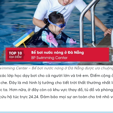
wimming Center – Bể bơi nước nóng ở Đà Nẵng được ưa chuộng
 các lớp học dạy bơi cho cả người lớn và trẻ em. Điểm cộng 
 che. Đây là mô hình lý tưởng cho tiết trời thất thường nhất
c ta. Hơn nữa, ở đây còn có khu vực thay đồ, tủ đồ và phòng
cứu hộ túc trực 24.24. Đảm bảo mọi sự an toàn cho trẻ nhỏ 