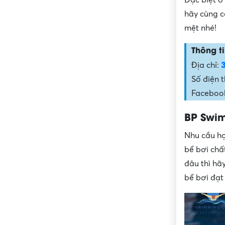
hãy cùng c
mệt nhé!
Thông ti
Địa chỉ:
Số điện 
Facebook:
BP Swi
Nhu cầu họ
bể bơi chấ
đâu thì hã
bể bơi đạt