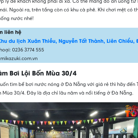
ợp lý để khách không phải đi xa. Có thể mang đồ ăn uống từ
mái. Ngoài ra, trên tầng còn có khu cà phê. Khi chơi mệt có t
uống nước nhé!
n liên hệ
Khu du lịch Xuân Thiều, Nguyễn Tất Thành, Liên Chiểu,
thoại: 0236 3774 555
 mikazuki.com.vn
âm Bơi Lội Bốn Mùa 30/4
ốn tìm bể bơi nước nóng ở Đà Nẵng với giá rẻ thì hãy đến
n Mùa 30/4. Đây là địa chỉ lâu năm và nổi tiếng ở Đà Nẵng.