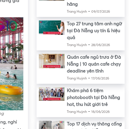
những gia
hãng
-
Trang Huỳnh
09/07/2026
Top 27 trung tâm anh ngữ
tại Đà Nẵng uy tín & hiệu
quả
-
Trang Huỳnh
28/06/2026
Quán cafe ngủ trưa ở Đà
Nẵng | 10 quán cafe chạy
deadline yên tĩnh
-
Trang Huỳnh
17/06/2026
Khám phá 6 tiệm
photobooth tại Đà Nẵng
hot, thu hút giới trẻ
-
Trang Huỳnh
16/06/2026
ng
ống, nghỉ
Top 17 dịch vụ thông cống