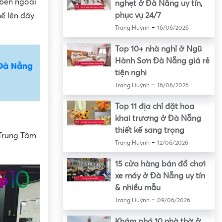
 bên ngoài
nghẹt ở Đà Nẵng uy tín,
phục vụ 24/7
hể lên đây
-
Trang Huỳnh
16/06/2026
Top 10+ nhà nghỉ ở Ngũ
Hành Sơn Đà Nẵng giá rẻ
 Đà Nẵng
tiện nghi
-
Trang Huỳnh
16/06/2026
Top 11 địa chỉ đặt hoa
khai trương ở Đà Nẵng
thiết kế sang trọng
 Trung Tâm
-
Trang Huỳnh
12/06/2026
15 cửa hàng bán đồ chơi
xe máy ở Đà Nẵng uy tín
& nhiều mẫu
-
Trang Huỳnh
09/06/2026
Khám phá 10 nhà thờ ở