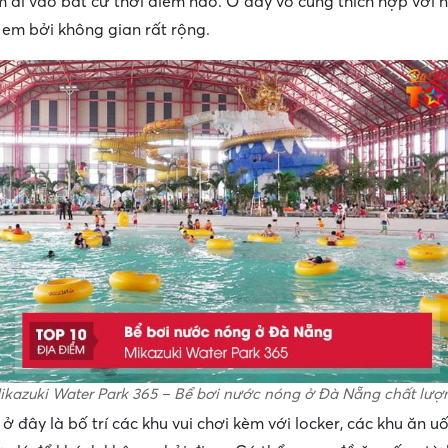
m đi vào bất cứ thời điểm nào. Ở đây vô cùng thích hợp với 
ẻ em bởi không gian rất rộng.
ikazuki Water Park 365 – Bể bơi nước nóng ở Đà Nẵng chất lượ
 đây là bố trí các khu vui chơi kèm với locker, các khu ăn u