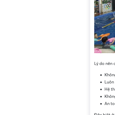
Lý do nên 
Không
Luôn
Hệ th
Không
An to
Đặc biệt ở