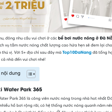
bể bơi nước nóng ở Đà N
u, đông nhu cầu vui chơi ở các
ịch vụ tắm nước nóng chất lượng cao hứa hẹn sẽ đem lại ch
Top10DaNang
 thú vị. Với 5+ địa chỉ sau đây mà
đã tổng h
 cả nhà đến vui chơi nhé!
 nội dung
i Water Park 365
ater Park 365 là công viên nước nóng trong nhà hot nhất Đ
 nhiều hồ bơi rộng rãi, có hệ thống nước nóng quanh năm nê