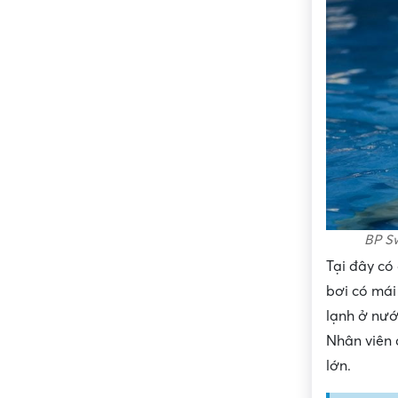
BP S
Tại đây có
bơi có mái
lạnh ở nướ
Nhân viên 
lớn.