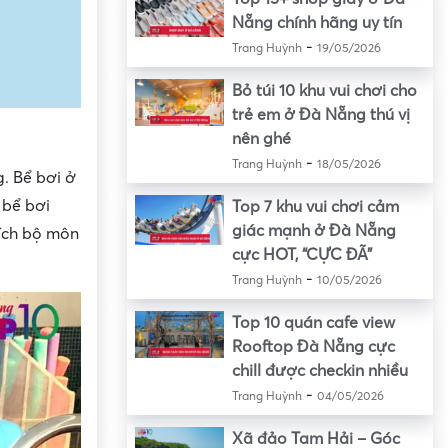
Nẵng chính hãng uy tín
-
Trang Huỳnh
19/05/2026
Bỏ túi 10 khu vui chơi cho
trẻ em ở Đà Nẵng thú vị
nên ghé
-
Trang Huỳnh
18/05/2026
g. Bể bơi ở
 bể bơi
Top 7 khu vui chơi cảm
giác mạnh ở Đà Nẵng
hích bộ môn
cực HOT, “CỰC ĐÃ”
-
Trang Huỳnh
10/05/2026
Top 10 quán cafe view
Rooftop Đà Nẵng cực
chill được checkin nhiều
-
Trang Huỳnh
04/05/2026
Xã đảo Tam Hải – Góc