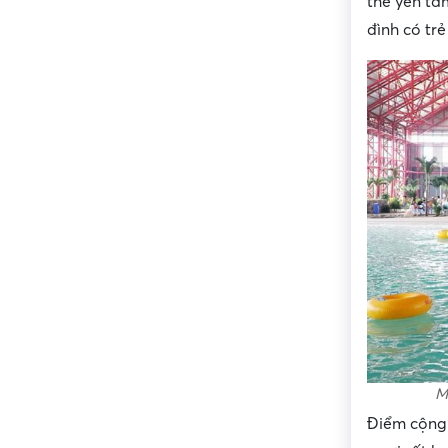
thể yên tâ
đình có tr
M
Điểm cộng ở