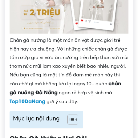
Chân gà nướng là một món ăn vặt được giới trẻ
hiện nay ưa chuộng. Với những chiếc chân gà được
tẩm ướp gia vị vừa ăn, nướng trên bếp than với mùi
thơm nức mũi làm xao xuyến biết bao nhiêu người.
Nếu bạn cũng là một tín đồ đam mê món này thì
chân
còn chờ gì mà không lưu lại ngay 10+ quán
gà nướng Đà Nẵng
ngon rẻ hợp vệ sinh mà
Top10DaNang
gợi ý sau đây.
Mục lục nội dung
Chân Gà Nướng Hai Còi