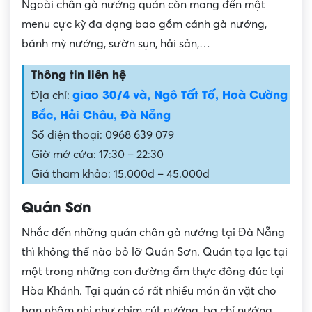
Ngoài chân gà nướng quán còn mang đến một
menu cực kỳ đa dạng bao gồm cánh gà nướng,
bánh mỳ nướng, sườn sụn, hải sản,…
Thông tin liên hệ
giao 30/4 và, Ngô Tất Tố, Hoà Cường
Địa chỉ:
Bắc, Hải Châu, Đà Nẵng
Số điện thoại: 0968 639 079
Giờ mở cửa: 17:30 – 22:30
Giá tham khảo: 15.000đ – 45.000đ
Quán Sơn
Nhắc đến những quán chân gà nướng tại Đà Nẵng
thì không thể nào bỏ lỡ Quán Sơn. Quán tọa lạc tại
một trong những con đường ẩm thực đông đúc tại
Hòa Khánh. Tại quán có rất nhiều món ăn vặt cho
bạn nhâm nhi như chim cút nướng, ba chỉ nướng,