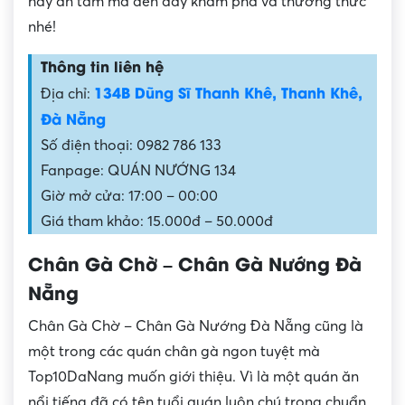
hãy an tâm mà đến đây khám phá và thưởng thức
nhé!
Thông tin liên hệ
134B Dũng Sĩ Thanh Khê, Thanh Khê,
Địa chỉ:
Đà Nẵng
Số điện thoại: 0982 786 133
Fanpage: QUÁN NƯỚNG 134
Giờ mở cửa: 17:00 – 00:00
Giá tham khảo: 15.000đ – 50.000đ
Chân Gà Chờ – Chân Gà Nướng Đà
Nẵng
Chân Gà Chờ – Chân Gà Nướng Đà Nẵng cũng là
một trong các quán chân gà ngon tuyệt mà
Top10DaNang muốn giới thiệu. Vì là một quán ăn
nổi tiếng đã có tên tuổi quán luôn chú trọng chuẩn