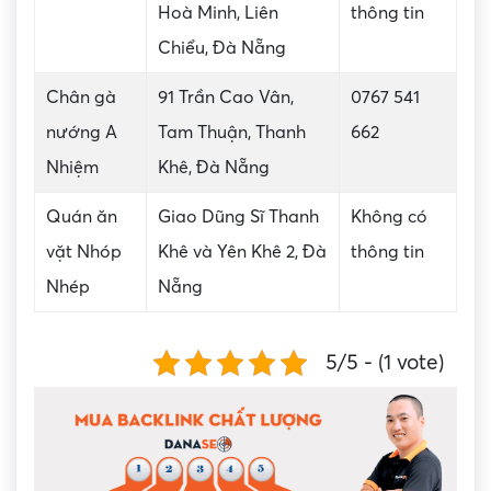
Hoà Minh, Liên
thông tin
Chiểu, Đà Nẵng
Chân gà
91 Trần Cao Vân,
0767 541
nướng A
Tam Thuận, Thanh
662
Nhiệm
Khê, Đà Nẵng
Quán ăn
Giao Dũng Sĩ Thanh
Không có
vặt Nhóp
Khê và Yên Khê 2, Đà
thông tin
Nhép
Nẵng
5/5 - (1 vote)