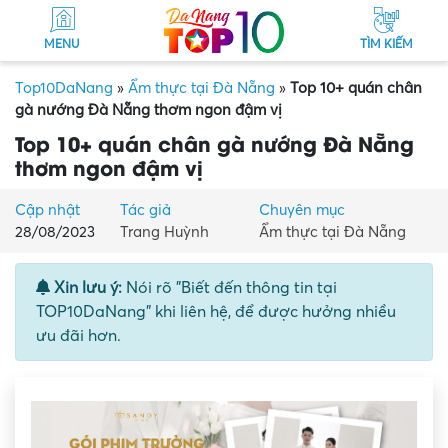
MENU
TÌM KIẾM
Top10DaNang
»
Ẩm thực tại Đà Nẵng
»
Top 10+ quán chân
gà nướng Đà Nẵng thơm ngon đậm vị
Top 10+ quán chân gà nướng Đà Nẵng
thơm ngon đậm vị
Cập nhật
Tác giả
Chuyên mục
28/08/2023
Trang Huỳnh
Ẩm thực tại Đà Nẵng
Xin lưu ý:
Nói rõ "Biết đến thông tin tại
TOP10DaNang" khi liên hệ, để được hưởng nhiều
ưu đãi hơn.