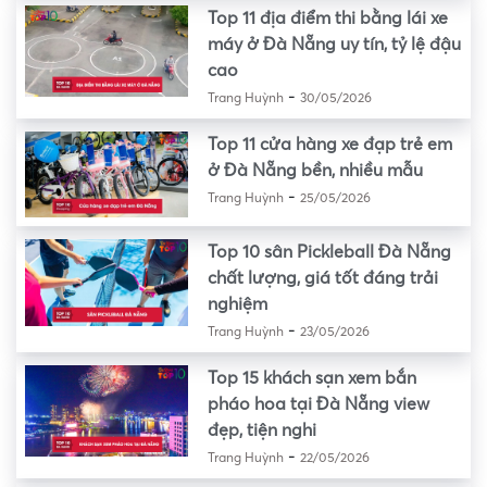
Top 11 địa điểm thi bằng lái xe
máy ở Đà Nẵng uy tín, tỷ lệ đậu
cao
-
Trang Huỳnh
30/05/2026
Top 11 cửa hàng xe đạp trẻ em
ở Đà Nẵng bền, nhiều mẫu
-
Trang Huỳnh
25/05/2026
Top 10 sân Pickleball Đà Nẵng
chất lượng, giá tốt đáng trải
nghiệm
-
Trang Huỳnh
23/05/2026
Top 15 khách sạn xem bắn
pháo hoa tại Đà Nẵng view
đẹp, tiện nghi
-
Trang Huỳnh
22/05/2026