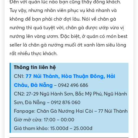
Đến với quán lúc nào bạn cũng thấy đông khách.
Tuy vậy, nhưng nhân viên phục vụ khá nhanh và
không để bạn phải chờ đợi lâu. Nói về chân gà
nướng thì quá tuyệt vời, chân gà được ướp vừa vị
nướng lên vàng ươm. Đặc biệt, ở quán có món best
seller là chân gà nướng muối ớt xanh làm siêu lòng
rất nhiều thực khách.
Thông tin liên hệ
77 Núi Thành, Hòa Thuận Đông, Hải
CN1:
Châu, Đà Nẵng
– 0942 496 686
CN2: 27-29 Ngũ Hành Sơn, Bắc Mỹ Phú, Ngũ Hành
Sơn, Đà Nẵng – 0912 876 060
Fanpage: Chân Gà Nướng Hai Còi – 77 Núi Thành
Giờ mở cửa: 17:00 – 00:00
Giá tham khảo: 15.000đ – 25.000đ