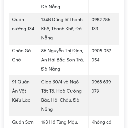
Đà Nẵng
Quán
134B Dũng Sĩ Thanh
0982 786
nướng 134
Khê, Thanh Khê, Đà
133
Nẵng
Chân Gà
86 Nguyễn Thị Định,
0905 057
Chờ
An Hải Bắc, Sơn Trà,
054
Đà Nẵng
91 Quán –
Giao 30/4 và Ngô
0968 639
Ăn Vặt
Tất Tố, Hoà Cường
079
Kiểu Lào
Bắc, Hải Châu, Đà
Nẵng
Quán Sơn
193 Hồ Tùng Mậu,
Không có