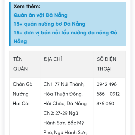
Xem thêm:
Quán ăn vặt Đà Nẵng
15+ quán nướng bơ Đà Nẵng
15+ đơn vị bán nồi lẩu nướng đa năng Đà
Nẵng
TÊN
ĐỊA CHỈ
SỐ ĐIỆN
QUÁN
THOẠI
Chân Gà
CN1: 77 Núi Thành,
0942 496
Nướng
Hòa Thuận Đông,
686 – 0912
Hai Còi
Hải Châu, Đà Nẵng
876 060
CN2: 27-29 Ngũ
Hành Sơn, Bắc Mỹ
Phú, Ngũ Hành Sơn,