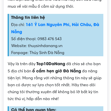
mua về vài mẫu ổ cắm sử dụng thôi.
Thông tin liên hệ
161 Ỷ Lan Nguyên Phi, Hải Châu, Đà
Địa chỉ:
Nẵng
Số điện thoại: 0983 476 543
Website: thuysinhdanang.vn
Fanpage: Thủy Sinh Đà Nẵng
Top10DaNang
Vậy là trên đây
đã chia sẻ cho bạn
ổ cắm hẹn giờ Đà Nẵng
5 địa chỉ bán
đa năng
tiện lợi. Mong rằng với những thông tin này sẽ giúp
bạn có được sự lựa chọn tốt nhất. Hãy theo dõi
chúng tôi thường xuyên để không bỏ lỡ bất kỳ tin
tức thú vị, hấp dẫn nào nhé!
Có thể bạn quan tâm: