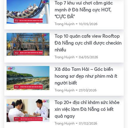
Top 7 khu vui chơi cảm giác
mạnh ở Đà Nẵng cực HOT,
“CỰC ĐÃ”
-
Trang Huỳnh
10/05/2026
Top 10 quán cafe view Rooftop
Đà Nẵng cực chill được checkin
nhiều
-
Trang Huỳnh
04/05/2026
Xã đảo Tam Hải – Góc biển
hoang sơ đẹp như phim mà ít
người biết
-
Trang Huỳnh
27/03/2026
Top 20+ địa chỉ khám sức khỏe
xin việc làm Đà Nẵng có kết
quả ngay
-
Trang Huỳnh
01/02/2026