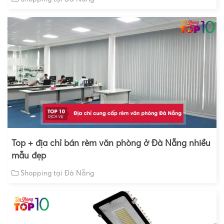
Top + địa chỉ bán rèm văn phòng ở Đà Nẵng nhiều
mẫu đẹp
Shopping tại Đà Nẵng