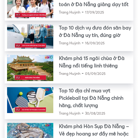
toán ở Đà Nẵng giảng dạy tốt
-
Trang Huỳnh
17/09/2025
Top 10 dịch vụ đưa đón sân bay
ở Đà Nẵng uy tín, đúng giờ
-
Trang Huỳnh
16/09/2025
Khám phá 15 ngôi chùa ở Đà
Nẵng nổi tiếng linh thiêng
-
Trang Huỳnh
05/09/2025
Top 10 địa chỉ mua vợt
Pickleball tại Đà Nẵng chính
hãng, chất lượng
-
Trang Huỳnh
30/08/2025
Khám phá Hòn Sụp Đà Nẵng –
Vẻ đẹp hoang sơ đầy mê hoặc