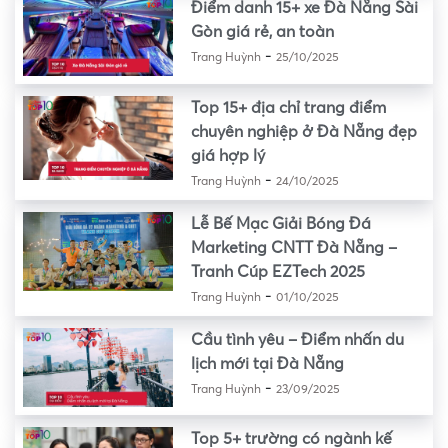
Điểm danh 15+ xe Đà Nẵng Sài
Gòn giá rẻ, an toàn
-
Trang Huỳnh
25/10/2025
Top 15+ địa chỉ trang điểm
chuyên nghiệp ở Đà Nẵng đẹp
giá hợp lý
-
Trang Huỳnh
24/10/2025
Lễ Bế Mạc Giải Bóng Đá
Marketing CNTT Đà Nẵng –
Tranh Cúp EZTech 2025
-
Trang Huỳnh
01/10/2025
Cầu tình yêu – Điểm nhấn du
lịch mới tại Đà Nẵng
-
Trang Huỳnh
23/09/2025
Top 5+ trường có ngành kế