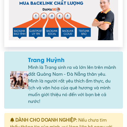
Trang Huỳnh
Mình là Trang sinh ra và lớn lên trên mảnh
đất Quảng Nam - Đà Nẵng thân yêu.
Mình là người rất yêu thích ẩm thực, du
lịch và văn hóa của quê hương và mình
muốn giới thiệu nó đến với bạn bè cả
nước!
DÀNH CHO DOANH NGHIỆP:
Nếu chưa tìm
thấy thông tin của mình, vui lòng liên hệ ngay với