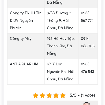
Đà Nẵng
Công ty TNHH TM
9/33 Đường 2
0963
& DV Nguyên
Tháng 9, Hải
567 774
Phước
Châu, Đà Nẵng
Công ty Msy
195 Hà Huy Tập,
0914
Thanh Khê, Đà
068 705
Nẵng
ANT AQUARIUM
161 Ỷ Lan
0983
Nguyên Phi, Hải
476 543
Châu, Đà Nẵng
5/5 - (1 vote)