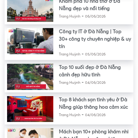
Khám phá 10 nhà thờ ở Đà
Nẵng đẹp và nổi tiếng
-
Trang Huỳnh
06/06/2026
Công ty IT ở Đà Nẵng | Top
30+ công ty chuyên nghiệp & uy
tín
-
Trang Huỳnh
05/06/2026
Top 10 suối đẹp ở Đà Nẵng
cảnh đẹp hữu tình
-
Trang Huỳnh
04/06/2026
Top 8 khách sạn tình yêu ở Đà
Nẵng giúp thăng hoa cảm xúc
-
Trang Huỳnh
04/06/2026
Mách bạn 10+ phòng khám nhi