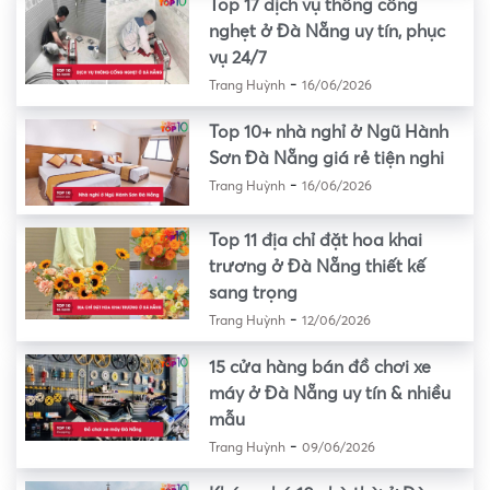
Top 17 dịch vụ thông cống
nghẹt ở Đà Nẵng uy tín, phục
vụ 24/7
-
Trang Huỳnh
16/06/2026
Top 10+ nhà nghỉ ở Ngũ Hành
Sơn Đà Nẵng giá rẻ tiện nghi
-
Trang Huỳnh
16/06/2026
Top 11 địa chỉ đặt hoa khai
trương ở Đà Nẵng thiết kế
sang trọng
-
Trang Huỳnh
12/06/2026
15 cửa hàng bán đồ chơi xe
máy ở Đà Nẵng uy tín & nhiều
mẫu
-
Trang Huỳnh
09/06/2026