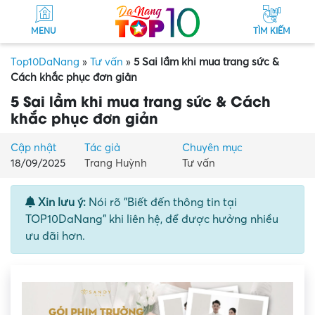
MENU
TÌM KIẾM
Top10DaNang
»
Tư vấn
»
5 Sai lầm khi mua trang sức &
Cách khắc phục đơn giản
5 Sai lầm khi mua trang sức & Cách
khắc phục đơn giản
Cập nhật
Tác giả
Chuyên mục
18/09/2025
Trang Huỳnh
Tư vấn
Xin lưu ý:
Nói rõ "Biết đến thông tin tại
TOP10DaNang" khi liên hệ, để được hưởng nhiều
ưu đãi hơn.