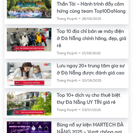
Thần Tài – Hành trình đầy cảm
hứng cùng team Top10DaNang
-
Trang Huỳnh
28/06/2025
Top 10 địa chỉ bán xe máy điện
ở Đà Nẵng chính hãng, đẹp, giá
rẻ
-
Trang Huỳnh
21/06/2025
Lưu ngay 20+ trung tâm gia sư
ở Đà Nẵng được đánh giá cao
-
Trang Huỳnh
20/06/2025
Top 10+ dịch vụ cho thuê biệt
thự Đà Nẵng UY TÍN giá rẻ
-
Trang Huỳnh
03/01/2025
Bùng nổ sự kiện MARTECH ĐÀ
NẴNG 2025 – Vượt chông gai,