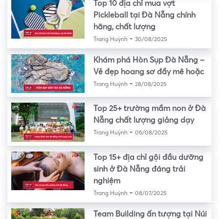
Top 10 địa chỉ mua vợt
Pickleball tại Đà Nẵng chính
hãng, chất lượng
-
Trang Huỳnh
30/08/2025
Khám phá Hòn Sụp Đà Nẵng –
Vẻ đẹp hoang sơ đầy mê hoặc
-
Trang Huỳnh
28/08/2025
Top 25+ trường mầm non ở Đà
Nẵng chất lượng giảng dạy
-
Trang Huỳnh
06/08/2025
Top 15+ địa chỉ gội đầu dưỡng
sinh ở Đà Nẵng đáng trải
nghiệm
-
Trang Huỳnh
08/07/2025
Team Building ấn tượng tại Núi