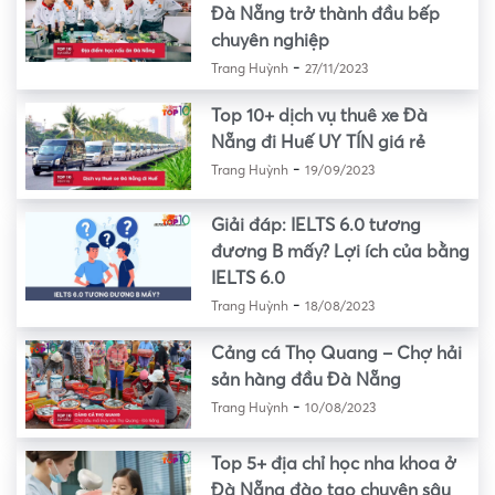
Đà Nẵng trở thành đầu bếp
chuyên nghiệp
-
Trang Huỳnh
27/11/2023
Top 10+ dịch vụ thuê xe Đà
Nẵng đi Huế UY TÍN giá rẻ
-
Trang Huỳnh
19/09/2023
Giải đáp: IELTS 6.0 tương
đương B mấy? Lợi ích của bằng
IELTS 6.0
-
Trang Huỳnh
18/08/2023
Cảng cá Thọ Quang – Chợ hải
sản hàng đầu Đà Nẵng
-
Trang Huỳnh
10/08/2023
Top 5+ địa chỉ học nha khoa ở
Đà Nẵng đào tạo chuyên sâu