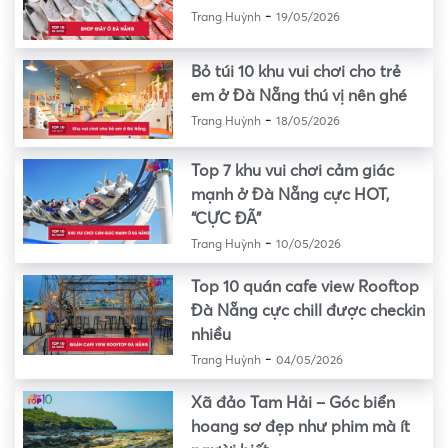
-
Trang Huỳnh
19/05/2026
Bỏ túi 10 khu vui chơi cho trẻ
em ở Đà Nẵng thú vị nên ghé
-
Trang Huỳnh
18/05/2026
Top 7 khu vui chơi cảm giác
mạnh ở Đà Nẵng cực HOT,
“CỰC ĐÃ”
-
Trang Huỳnh
10/05/2026
Top 10 quán cafe view Rooftop
Đà Nẵng cực chill được checkin
nhiều
-
Trang Huỳnh
04/05/2026
Xã đảo Tam Hải – Góc biển
hoang sơ đẹp như phim mà ít