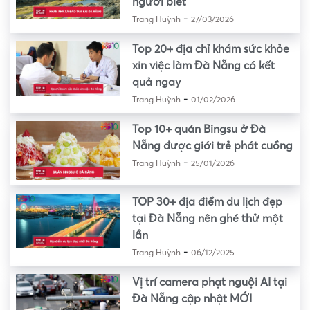
người biết
-
Trang Huỳnh
27/03/2026
Top 20+ địa chỉ khám sức khỏe
xin việc làm Đà Nẵng có kết
quả ngay
-
Trang Huỳnh
01/02/2026
Top 10+ quán Bingsu ở Đà
Nẵng được giới trẻ phát cuồng
-
Trang Huỳnh
25/01/2026
TOP 30+ địa điểm du lịch đẹp
tại Đà Nẵng nên ghé thử một
lần
-
Trang Huỳnh
06/12/2025
Vị trí camera phạt nguội AI tại
Đà Nẵng cập nhật MỚI