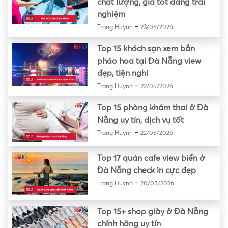
chất lượng, giá tốt đáng trải
nghiệm
-
Trang Huỳnh
23/05/2026
Top 15 khách sạn xem bắn
pháo hoa tại Đà Nẵng view
đẹp, tiện nghi
-
Trang Huỳnh
22/05/2026
Top 15 phòng khám thai ở Đà
Nẵng uy tín, dịch vụ tốt
-
Trang Huỳnh
22/05/2026
Top 17 quán cafe view biển ở
Đà Nẵng check in cực đẹp
-
Trang Huỳnh
20/05/2026
Top 15+ shop giày ở Đà Nẵng
chính hãng uy tín