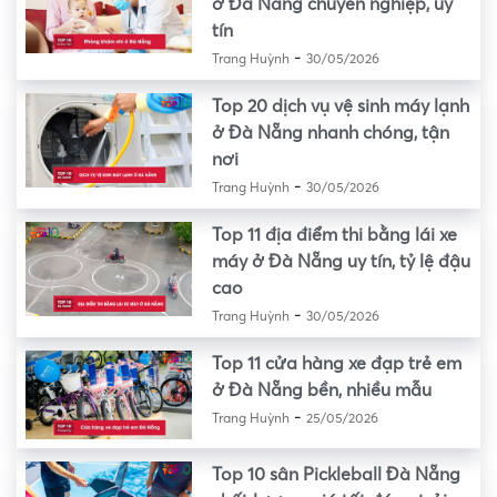
ở Đà Nẵng chuyên nghiệp, uy
tín
-
Trang Huỳnh
30/05/2026
Top 20 dịch vụ vệ sinh máy lạnh
ở Đà Nẵng nhanh chóng, tận
nơi
-
Trang Huỳnh
30/05/2026
Top 11 địa điểm thi bằng lái xe
máy ở Đà Nẵng uy tín, tỷ lệ đậu
cao
-
Trang Huỳnh
30/05/2026
Top 11 cửa hàng xe đạp trẻ em
ở Đà Nẵng bền, nhiều mẫu
-
Trang Huỳnh
25/05/2026
Top 10 sân Pickleball Đà Nẵng