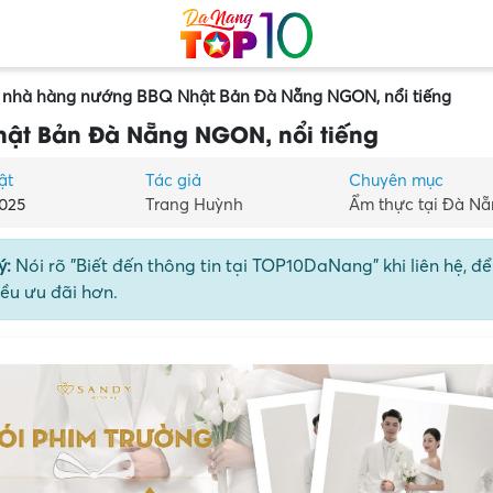
 nhà hàng nướng BBQ Nhật Bản Đà Nẵng NGON, nổi tiếng
hật Bản Đà Nẵng NGON, nổi tiếng
ật
Tác giả
Chuyên mục
025
Trang Huỳnh
Ẩm thực tại Đà N
ý:
Nói rõ "Biết đến thông tin tại TOP10DaNang" khi liên hệ, đ
ều ưu đãi hơn.