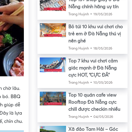
Nẵng chính hãng uy tín
-
Trang Huỳnh
19/05/2026
Bỏ túi 10 khu vui chơi cho
trẻ em ở Đà Nẵng thú vị
nên ghé
-
Trang Huỳnh
18/05/2026
Top 7 khu vui chơi cảm
giác mạnh ở Đà Nẵng
cực HOT, “CỰC ĐÃ”
-
Trang Huỳnh
10/05/2026
 chờ lâu.
Top 10 quán cafe view
gò bó. BBQ
Rooftop Đà Nẵng cực
h giúp dễ
chill được checkin nhiều
Đây là lựa
-
Trang Huỳnh
04/05/2026
, chỉn chu.
Xã đảo Tam Hải – Góc