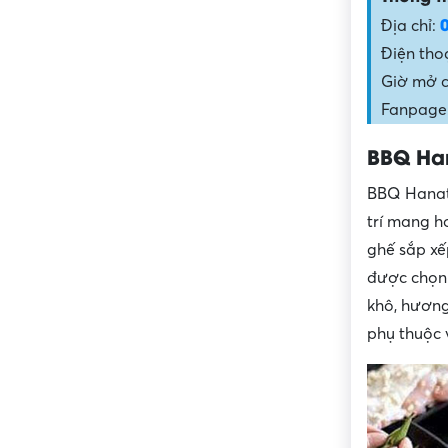
Địa chỉ:
Điện tho
Giờ mở c
Fanpage
BBQ Han
BBQ Hanate
trí mang h
ghế sắp xế
được chọn 
khô, hương
phụ thuộc v