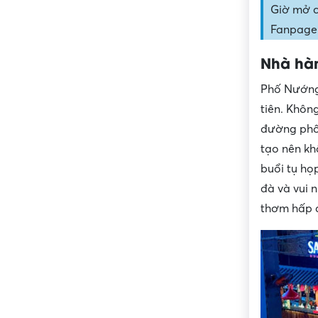
Giờ mở cử
Fanpage
Nhà hà
Phố Nướng 
tiên. Khôn
đường phố 
tạo nên kh
buổi tụ họ
đà và vui 
thơm hấp 