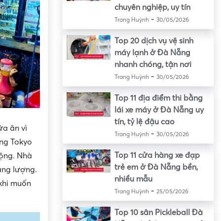
chuyên nghiệp, uy tín
-
Trang Huỳnh
30/05/2026
Top 20 dịch vụ vệ sinh
máy lạnh ở Đà Nẵng
nhanh chóng, tận nơi
-
Trang Huỳnh
30/05/2026
Top 11 địa điểm thi bằng
lái xe máy ở Đà Nẵng uy
tín, tỷ lệ đậu cao
ữa ăn vì
-
Trang Huỳnh
30/05/2026
ớng Tokyo
Top 11 cửa hàng xe đạp
động. Nhà
trẻ em ở Đà Nẵng bền,
ăng lượng.
nhiều mẫu
khi muốn
-
Trang Huỳnh
25/05/2026
Top 10 sân Pickleball Đà