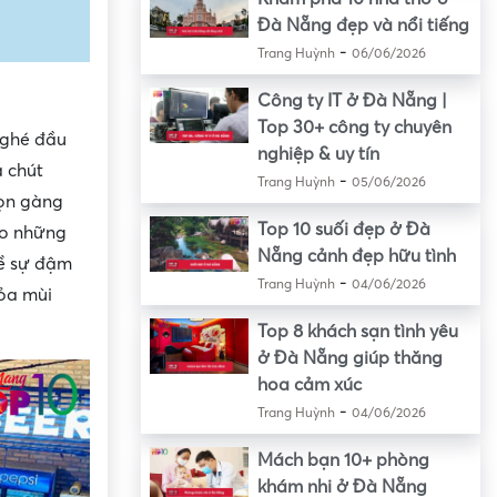
Đà Nẵng đẹp và nổi tiếng
-
Trang Huỳnh
06/06/2026
Công ty IT ở Đà Nẵng |
Top 30+ công ty chuyên
 ghé đầu
nghiệp & uy tín
a chút
-
Trang Huỳnh
05/06/2026
gọn gàng
Top 10 suối đẹp ở Đà
ho những
Nẵng cảnh đẹp hữu tình
về sự đậm
-
Trang Huỳnh
04/06/2026
tỏa mùi
Top 8 khách sạn tình yêu
ở Đà Nẵng giúp thăng
hoa cảm xúc
-
Trang Huỳnh
04/06/2026
Mách bạn 10+ phòng
khám nhi ở Đà Nẵng