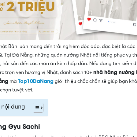
ật Bản luôn mang đến trải nghiệm độc đáo, đặc biệt là các
 Tại Đà Nẵng, những quán nướng Nhật nổi tiếng phục vụ t
ơi, hải sản đến các món ăn kèm hấp dẫn. Nếu đang tìm kiếm đ
nhà hàng nướng 
c trọn vẹn hương vị Nhật, danh sách 10+
ẵng
Top10DaNang
mà
giới thiệu chắc chắn sẽ giúp bạn kh
chọn tuyệt vời.
 nội dung
ng Gyu Sachi