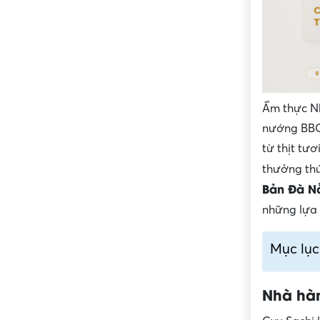
Ẩm thực Nh
nướng BBQ.
từ thịt tư
thưởng thứ
Bản Đà N
những lựa 
Mục lục
Nhà hà