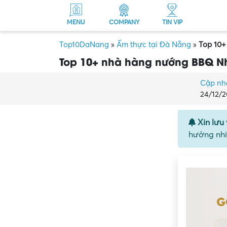
MENU
COMPANY
TIN VIP
Top10DaNang
»
Ẩm thực tại Đà Nẵng
»
Top 10+
Top 10+ nhà hàng nướng BBQ N
Cập nh
24/12/2
Xin lưu 
hưởng nhi