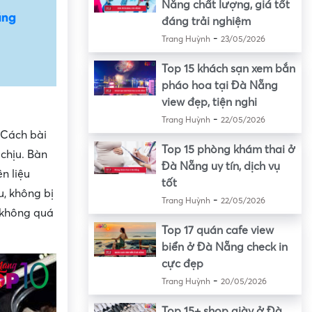
Nẵng chất lượng, giá tốt
ẵng
đáng trải nghiệm
-
Trang Huỳnh
23/05/2026
Top 15 khách sạn xem bắn
pháo hoa tại Đà Nẵng
view đẹp, tiện nghi
-
Trang Huỳnh
22/05/2026
 Cách bài
Top 15 phòng khám thai ở
chịu. Bàn
Đà Nẵng uy tín, dịch vụ
n liệu
tốt
u, không bị
-
Trang Huỳnh
22/05/2026
 không quá
Top 17 quán cafe view
biển ở Đà Nẵng check in
cực đẹp
-
Trang Huỳnh
20/05/2026
Top 15+ shop giày ở Đà