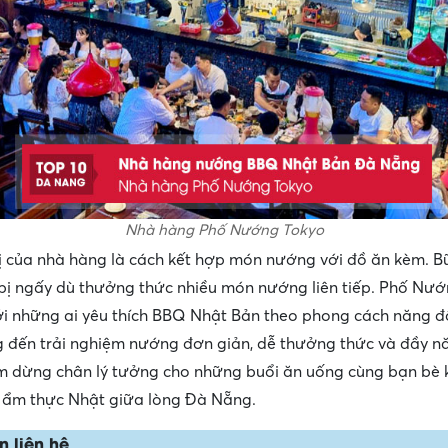
Nhà hàng Phố Nướng Tokyo
ị của nhà hàng là cách kết hợp món nướng với đồ ăn kèm. B
bị ngấy dù thưởng thức nhiều món nướng liên tiếp. Phố Nư
i những ai yêu thích BBQ Nhật Bản theo phong cách năng 
đến trải nghiệm nướng đơn giản, dễ thưởng thức và đầy n
m dừng chân lý tưởng cho những buổi ăn uống cùng bạn bè 
i ẩm thực Nhật giữa lòng Đà Nẵng.
n liên hệ