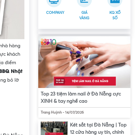
COMPANY
GIÁ
KQ XỔ
VÀNG
SỐ
 nhà hàng
hực khách
ịa điểm
BBQ Nhật
ông bỏ lỡ
Top 23 tiệm làm nail ở Đà Nẵng cực
XINH & tay nghề cao
Trang Huỳnh
-
14/07/2026
Két sắt tại Đà Nẵng | Top
12 cửa hàng uy tín, chính