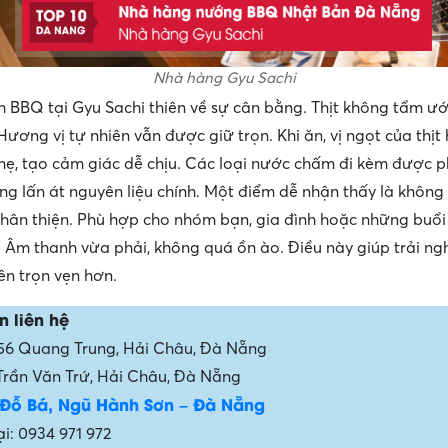
Nhà hàng Gyu Sachi
 BBQ tại Gyu Sachi thiên về sự cân bằng. Thịt không tẩm ư
Hương vị tự nhiên vẫn được giữ trọn. Khi ăn, vị ngọt của thịt
hẹ, tạo cảm giác dễ chịu. Các loại nước chấm đi kèm được 
ng lấn át nguyên liệu chính. Một điểm dễ nhận thấy là không 
thân thiện. Phù hợp cho nhóm bạn, gia đình hoặc những buổ
 Âm thanh vừa phải, không quá ồn ào. Điều này giúp trải ng
ên trọn vẹn hơn.
n liên hệ
56 Quang Trung, Hải Châu, Đà Nẵng
Trần Văn Trứ, Hải Châu, Đà Nẵng
 Đỗ Bá, Ngũ Hành Sơn – Đà Nẵng
i: 0934 971 972