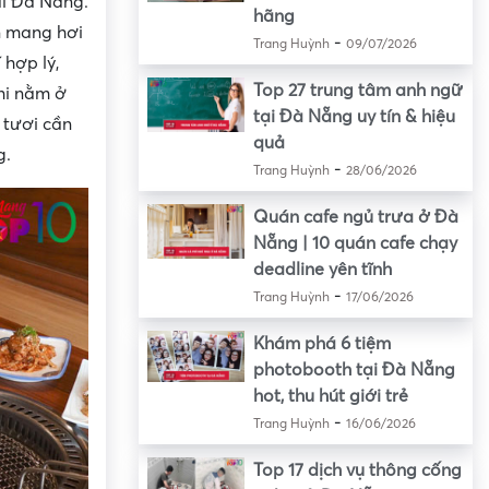
ại Đà Nẵng.
hãng
n mang hơi
-
Trang Huỳnh
09/07/2026
hợp lý,
Top 27 trung tâm anh ngữ
hi nằm ở
tại Đà Nẵng uy tín & hiệu
 tươi cần
quả
g.
-
Trang Huỳnh
28/06/2026
Quán cafe ngủ trưa ở Đà
Nẵng | 10 quán cafe chạy
deadline yên tĩnh
-
Trang Huỳnh
17/06/2026
Khám phá 6 tiệm
photobooth tại Đà Nẵng
hot, thu hút giới trẻ
-
Trang Huỳnh
16/06/2026
Top 17 dịch vụ thông cống