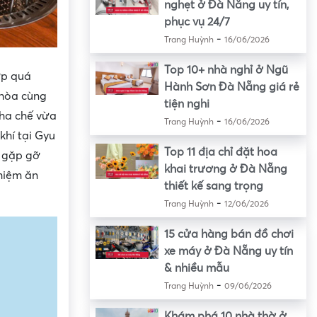
nghẹt ở Đà Nẵng uy tín,
phục vụ 24/7
-
Trang Huỳnh
16/06/2026
Top 10+ nhà nghỉ ở Ngũ
ớp quá
Hành Sơn Đà Nẵng giá rẻ
 hòa cùng
tiện nghi
pha chế vừa
-
Trang Huỳnh
16/06/2026
khí tại Gyu
Top 11 địa chỉ đặt hoa
i gặp gỡ
khai trương ở Đà Nẵng
hiệm ăn
thiết kế sang trọng
-
Trang Huỳnh
12/06/2026
15 cửa hàng bán đồ chơi
xe máy ở Đà Nẵng uy tín
& nhiều mẫu
-
Trang Huỳnh
09/06/2026
Khám phá 10 nhà thờ ở