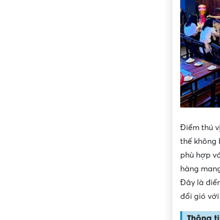
Điểm thú v
thế không 
phù hợp vớ
hàng mang 
Đây là điể
đổi gió vớ
Thông ti