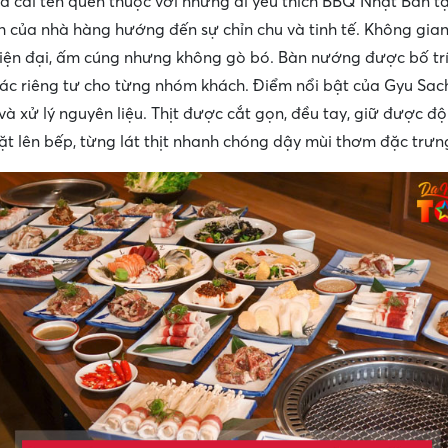
là cái tên quen thuộc với những ai yêu thích BBQ Nhật Bản t
 của nhà hàng hướng đến sự chỉn chu và tinh tế. Không gia
iện đại, ấm cúng nhưng không gò bó. Bàn nướng được bố trí 
ác riêng tư cho từng nhóm khách. Điểm nổi bật của Gyu Sac
và xử lý nguyên liệu. Thịt được cắt gọn, đều tay, giữ được độ
 đặt lên bếp, từng lát thịt nhanh chóng dậy mùi thơm đặc trưn