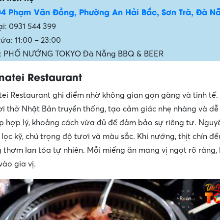
04 Phạm Văn Đồng, Phường An Hải Bắc, Sơn Trà, Đà N
ại: 0931 544 399
ửa: 11:00 – 23:00
: PHỐ NƯỚNG TOKYO Đà Nẵng BBQ & BEER
atei Restaurant
i Restaurant ghi điểm nhờ không gian gọn gàng và tinh tế.
ơi thở Nhật Bản truyền thống, tạo cảm giác nhẹ nhàng và dễ 
p hợp lý, khoảng cách vừa đủ để đảm bảo sự riêng tư. Nguyê
lọc kỹ, chú trọng độ tươi và màu sắc. Khi nướng, thịt chín đề
 thơm lan tỏa tự nhiên. Mỗi miếng ăn mang vị ngọt rõ ràng,
ào gia vị.