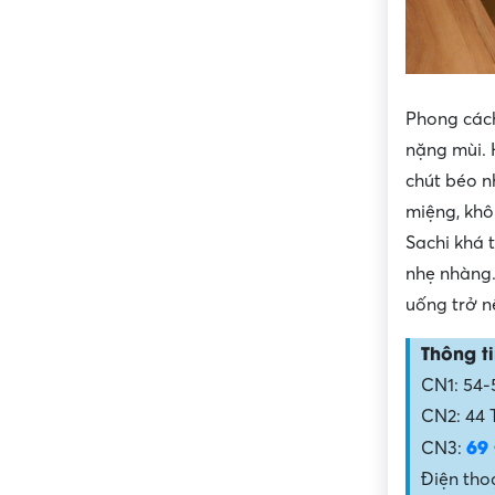
Phong cách
nặng mùi. 
chút béo n
miệng, khô
Sachi khá 
nhẹ nhàng.
uống trở n
Thông ti
CN1: 54-
CN2: 44 
69
CN3:
Điện thoạ