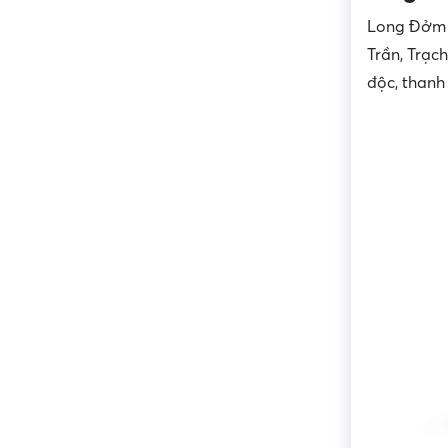
Long Đởm G
Trần, Trạc
độc, thanh