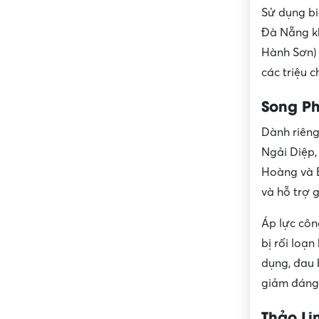
Sử dụng bia
Đà Nẵng kh
Hành Sơn) 
các triệu 
Song Ph
Dành riêng
Ngải Diệp,
Hoàng và B
và hỗ trợ g
Áp lực côn
bị rối loạn
dụng, đau 
giảm đáng 
Thảo Li