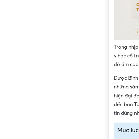
Trong nhịp
y học cổ t
độ ẩm cao 
Dược Bình 
những sản 
hiện đại đ
đến bạn T
tin dùng nh
Mục lục