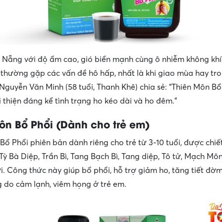
 Nẵng với độ ẩm cao, gió biển mạnh cùng ô nhiễm không khí
thường gặp các vấn đề hô hấp, nhất là khi giao mùa hay tr
guyễn Văn Minh (58 tuổi, Thanh Khê) chia sẻ: “Thiên Môn Bổ
i thiện đáng kể tình trạng ho kéo dài và ho đêm.”
ôn Bổ Phổi (Dành cho trẻ em)
Bổ Phổi phiên bản dành riêng cho trẻ từ 3-10 tuổi, được chiế
Tỳ Bà Diệp, Trần Bì, Tang Bạch Bì, Tang diệp, Tô tử, Mạch Môn
ới. Công thức này giúp bổ phổi, hỗ trợ giảm ho, tăng tiết đờ
g do cảm lạnh, viêm họng ở trẻ em.