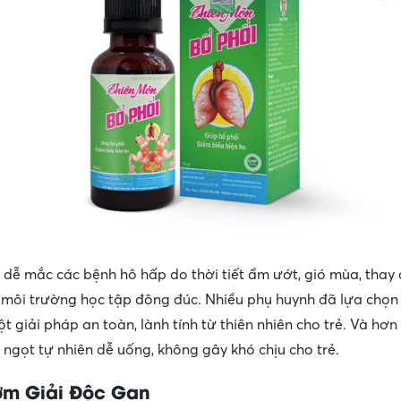
t dễ mắc các bệnh hô hấp do thời tiết ẩm ướt, gió mùa, thay 
môi trường học tập đông đúc. Nhiều phụ huynh đã lựa chọ
 giải pháp an toàn, lành tính từ thiên nhiên cho trẻ. Và hơn 
 ngọt tự nhiên dễ uống, không gây khó chịu cho trẻ.
ởm Giải Độc Gan