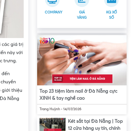
COMPANY
GIÁ
KQ XỔ
VÀNG
SỐ
các giá trị
iển này với
c trưng.
g đến
 chuyền
 giới thiệu
Top 23 tiệm làm nail ở Đà Nẵng cực
XINH & tay nghề cao
 Đà Nẵng
Trang Huỳnh
-
14/07/2026
Két sắt tại Đà Nẵng | Top
12 cửa hàng uy tín, chính