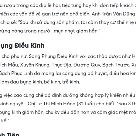
 rượu trong các dịp lễ hội, tiệc tùng hay khi đón tiếp khách d
iến các vấn đề về gan trở nên phổ biến. Anh Trần Văn Dũn
chia sẻ: “Sau khi sử dụng sản phẩm, tôi cảm thấy cơ thể nhẹ
chứng nóng trong người, mụn nhọt giảm hẳn.”
ụng Điều Kinh
 cho phụ nữ, Song Phụng Điều Kinh với các thảo dược như 
 Ích Mẫu, Xuyên Khung, Thục Địa, Đương Quy, Bạch Thược, X
ạch Phục Linh đã mang lại công dụng bổ huyết, điều hòa ki
iảm đau bụng kinh, bế kinh, trễ kinh.
g việc cao cùng chế độ dinh dưỡng không hợp lý khiến nhiều
 kinh nguyệt. Chị Lê Thị Minh Hằng (32 tuổi) cho biết: “Sau 3 
bụng kinh giảm hẳn, chu kỳ đều đặn hơn và cảm giác mệt mỏ
kể.”
nh Tiên