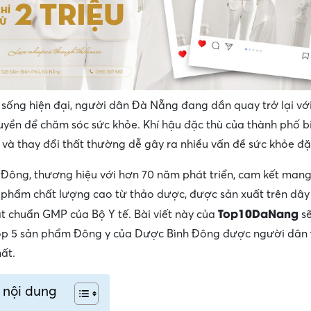
 sống hiện đại, người dân Đà Nẵng đang dần quay trở lại với 
ruyền để chăm sóc sức khỏe. Khí hậu đặc thù của thành phố b
và thay đổi thất thường dễ gây ra nhiều vấn đề sức khỏe đặ
Đông, thương hiệu với hơn 70 năm phát triển, cam kết man
phẩm chất lượng cao từ thảo dược, được sản xuất trên dây
Top10DaNang
ạt chuẩn GMP của Bộ Y tế. Bài viết này của
sẽ
op 5 sản phẩm Đông y của Dược Bình Đông được người dân
ất.
 nội dung