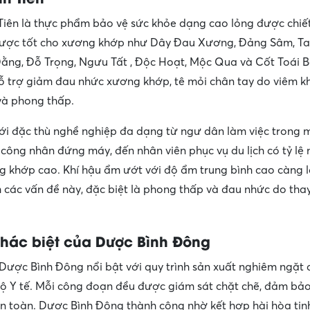
Tiên là thực phẩm bảo vệ sức khỏe dạng cao lỏng được chiết
dược tốt cho xương khớp như Dây Đau Xương, Đảng Sâm, T
ằng, Đỗ Trọng, Ngưu Tất , Độc Hoạt, Mộc Qua và Cốt Toái 
ỗ trợ giảm đau nhức xương khớp, tê mỏi chân tay do viêm kh
và phong thấp.
i đặc thù nghề nghiệp đa dạng từ ngư dân làm việc trong 
 công nhân đứng máy, đến nhân viên phục vụ du lịch có tỷ lệ
 khớp cao. Khí hậu ẩm ướt với độ ẩm trung bình cao càng 
 các vấn đề này, đặc biệt là phong thấp và đau nhức do thay
 khác biệt của Dược Bình Đông
ược Bình Đông nổi bật với quy trình sản xuất nghiêm ngặt 
 Y tế. Mỗi công đoạn đều được giám sát chặt chẽ, đảm bảo
n toàn. Dược Bình Đông thành công nhờ kết hợp hài hòa tin