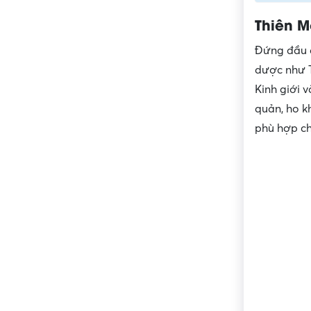
Thiên M
Đứng đầu d
dược như T
Kinh giới 
quản, ho k
phù hợp cho