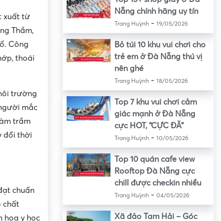
Nẵng chính hãng uy tín
 xuất từ
-
Trang Huỳnh
19/05/2026
ang Thầm,
Bổ. Công
Bỏ túi 10 khu vui chơi cho
trẻ em ở Đà Nẵng thú vị
ớp, thoái
nên ghé
-
Trang Huỳnh
18/05/2026
môi trường
Top 7 khu vui chơi cảm
 người mắc
giác mạnh ở Đà Nẵng
làm trầm
cực HOT, “CỰC ĐÃ”
 đổi thời
-
Trang Huỳnh
10/05/2026
Top 10 quán cafe view
Rooftop Đà Nẵng cực
chill được checkin nhiều
đạt chuẩn
-
Trang Huỳnh
04/05/2026
 chất
Xã đảo Tam Hải – Góc
h hoa y học