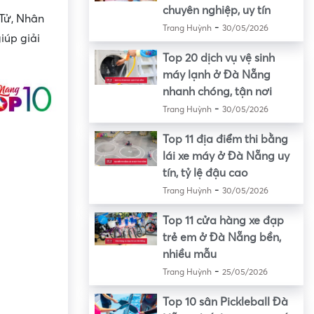
chuyên nghiệp, uy tín
Tử, Nhân
-
Trang Huỳnh
30/05/2026
iúp giải
Top 20 dịch vụ vệ sinh
máy lạnh ở Đà Nẵng
nhanh chóng, tận nơi
-
Trang Huỳnh
30/05/2026
Top 11 địa điểm thi bằng
lái xe máy ở Đà Nẵng uy
tín, tỷ lệ đậu cao
-
Trang Huỳnh
30/05/2026
Top 11 cửa hàng xe đạp
trẻ em ở Đà Nẵng bền,
nhiều mẫu
-
Trang Huỳnh
25/05/2026
Top 10 sân Pickleball Đà