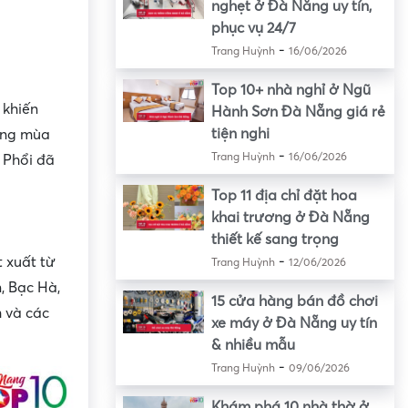
nghẹt ở Đà Nẵng uy tín,
phục vụ 24/7
-
Trang Huỳnh
16/06/2026
Top 10+ nhà nghỉ ở Ngũ
 khiến
Hành Sơn Đà Nẵng giá rẻ
tiện nghi
ong mùa
-
Trang Huỳnh
16/06/2026
 Phổi đã
Top 11 địa chỉ đặt hoa
khai trương ở Đà Nẵng
thiết kế sang trọng
-
t xuất từ
Trang Huỳnh
12/06/2026
, Bạc Hà,
15 cửa hàng bán đồ chơi
m và các
xe máy ở Đà Nẵng uy tín
& nhiều mẫu
-
Trang Huỳnh
09/06/2026
Khám phá 10 nhà thờ ở