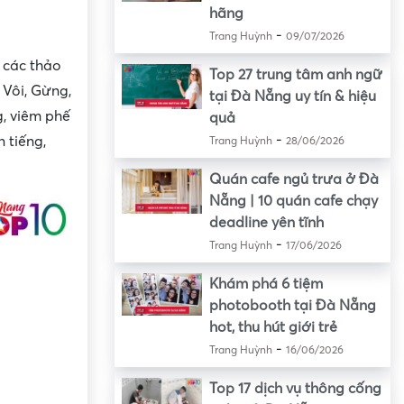
hãng
-
Trang Huỳnh
09/07/2026
 các thảo
Top 27 trung tâm anh ngữ
 Vôi, Gừng,
tại Đà Nẵng uy tín & hiệu
g, viêm phế
quả
-
 tiếng,
Trang Huỳnh
28/06/2026
Quán cafe ngủ trưa ở Đà
Nẵng | 10 quán cafe chạy
deadline yên tĩnh
-
Trang Huỳnh
17/06/2026
Khám phá 6 tiệm
photobooth tại Đà Nẵng
hot, thu hút giới trẻ
-
Trang Huỳnh
16/06/2026
Top 17 dịch vụ thông cống