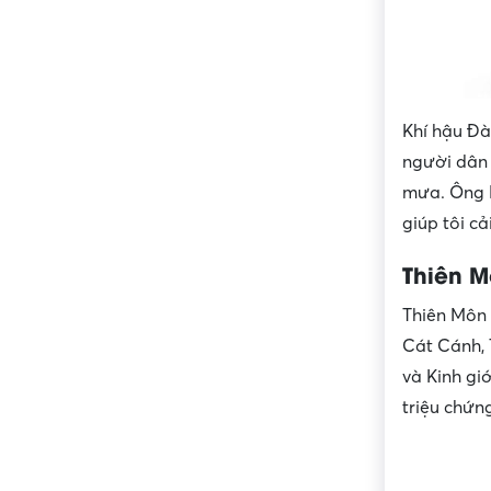
Khí hậu Đà
người dân 
mưa. Ông N
giúp tôi cả
Thiên M
Thiên Môn 
Cát Cánh, 
và Kinh gi
triệu chứn