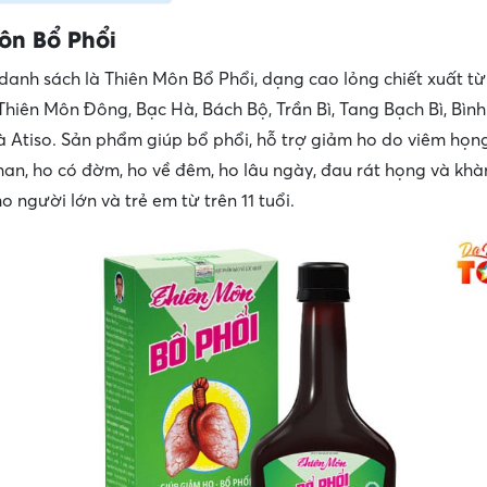
ôn Bổ Phổi
anh sách là Thiên Môn Bổ Phổi, dạng cao lỏng chiết xuất từ
hiên Môn Đông, Bạc Hà, Bách Bộ, Trần Bì, Tang Bạch Bì, Bình
và Atiso. Sản phẩm giúp bổ phổi, hỗ trợ giảm ho do viêm họn
han, ho có đờm, ho về đêm, ho lâu ngày, đau rát họng và khàn
 người lớn và trẻ em từ trên 11 tuổi.