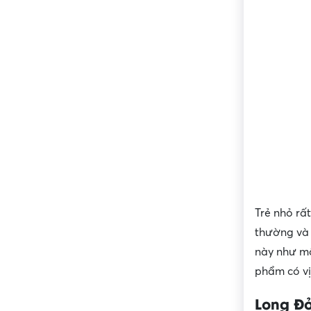
Trẻ nhỏ rấ
thường và 
này như một
phẩm có vị
Long Đ