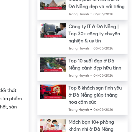
Đà Nẵng đẹp và nổi tiếng
-
Trang Huỳnh
06/06/2026
Công ty IT ở Đà Nẵng |
Top 30+ công ty chuyên
nghiệp & uy tín
-
Trang Huỳnh
05/06/2026
Top 10 suối đẹp ở Đà
Nẵng cảnh đẹp hữu tình
-
Trang Huỳnh
04/06/2026
Top 8 khách sạn tình yêu
đổi thất
ở Đà Nẵng giúp thăng
n sản phẩm
hoa cảm xúc
hết, sản
-
Trang Huỳnh
04/06/2026
Mách bạn 10+ phòng
khám nhi ở Đà Nẵng