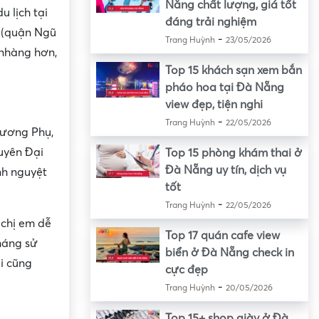
Nẵng chất lượng, giá tốt
u lịch tại
đáng trải nghiệm
g (quận Ngũ
-
Trang Huỳnh
23/05/2026
 nhàng hơn,
Top 15 khách sạn xem bắn
pháo hoa tại Đà Nẵng
view đẹp, tiện nghi
-
Trang Huỳnh
22/05/2026
Hương Phụ,
uyên Đại
Top 15 phòng khám thai ở
Đà Nẵng uy tín, dịch vụ
nh nguyệt
tốt
-
Trang Huỳnh
22/05/2026
 chị em dễ
Top 17 quán cafe view
tháng sử
biển ở Đà Nẵng check in
i cũng
cực đẹp
-
Trang Huỳnh
20/05/2026
Top 15+ shop giày ở Đà