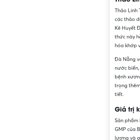
Thảo Linh 
các thảo 
Kê Huyết Đ
thức này h
hóa khớp 
Đà Nẵng vớ
nước biển,
bệnh xương
trọng thêm
tiết.
Giá trị
Sản phẩm D
GMP của Bộ
lượng và a