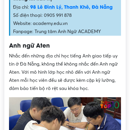
98 Lê Đình Lý, Thanh Khê, Đà Nẵng
Địa chỉ:
Số điện thoại: 0905 991 878
Website: academy.edu.vn
Fanpage: Trung tâm Anh Ngữ ACADEMY
Anh ngữ Aten
Nhắc đến những địa chỉ học tiếng Anh giao tiếp uy
tín ở Đà Nẵng, không thể không nhắc đến Anh ngữ
Aten. Với mô hình lớp học nhỏ đến với Anh ngữ
Aten mỗi học viên đều sẽ được kèm cặp kỹ lưỡng,
đảm bảo tiến bộ rõ rệt sau khóa học.