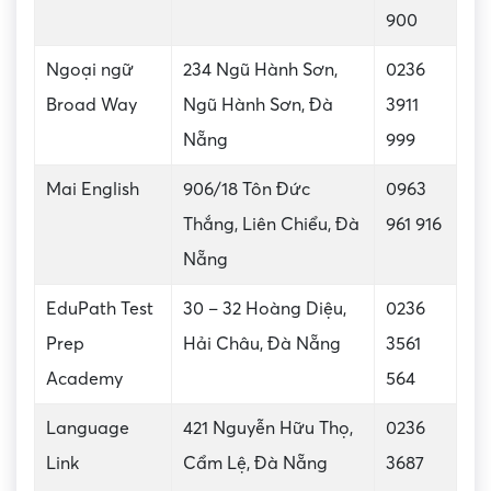
900
Ngoại ngữ
234 Ngũ Hành Sơn,
0236
Broad Way
Ngũ Hành Sơn, Đà
3911
Nẵng
999
Mai English
906/18 Tôn Đức
0963
Thắng, Liên Chiểu, Đà
961 916
Nẵng
EduPath Test
30 – 32 Hoàng Diệu,
0236
Prep
Hải Châu, Đà Nẵng
3561
Academy
564
Language
421 Nguyễn Hữu Thọ,
0236
Link
Cẩm Lệ, Đà Nẵng
3687