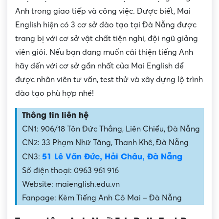
Anh trong giao tiếp và công việc. Được biết, Mai
English hiện có 3 cơ sở đào tạo tại Đà Nẵng được
trang bị với cơ sở vật chất tiện nghi, đội ngũ giảng
viên giỏi. Nếu bạn đang muốn cải thiện tiếng Anh
hãy đến với cơ sở gần nhất của Mai English để
được nhân viên tư vấn, test thử và xây dựng lộ trình
đào tạo phù hợp nhé!
Thông tin liên hệ
CN1: 906/18 Tôn Đức Thắng, Liên Chiểu, Đà Nẵng
CN2: 33 Phạm Nhữ Tăng, Thanh Khê, Đà Nẵng
51 Lê Văn Đức, Hải Châu, Đà Nẵng
CN3:
Số điện thoại: 0963 961 916
Website: maienglish.edu.vn
Fanpage: Kèm Tiếng Anh Cô Mai – Đà Nẵng