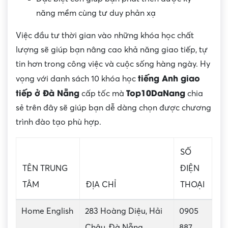
năng mềm cùng tư duy phản xạ
Việc đầu tư thời gian vào những khóa học chất
lượng sẽ giúp bạn nâng cao khả năng giao tiếp, tự
tin hơn trong công việc và cuộc sống hàng ngày. Hy
tiếng Anh giao
vọng với danh sách 10 khóa học
tiếp ở Đà Nẵng
Top10DaNang
cấp tốc mà
chia
sẻ trên đây sẽ giúp bạn dễ dàng chọn được chương
trình đào tạo phù hợp.
SỐ
TÊN TRUNG
ĐIỆN
TÂM
ĐỊA CHỈ
THOẠI
Home English
283 Hoàng Diệu, Hải
0905
Châu, Đà Nẵng
887